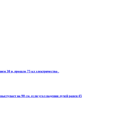
ем 30 в, прошло 75 кл электричества .
 выступает на 90 см. если угол падения лучей равен 45