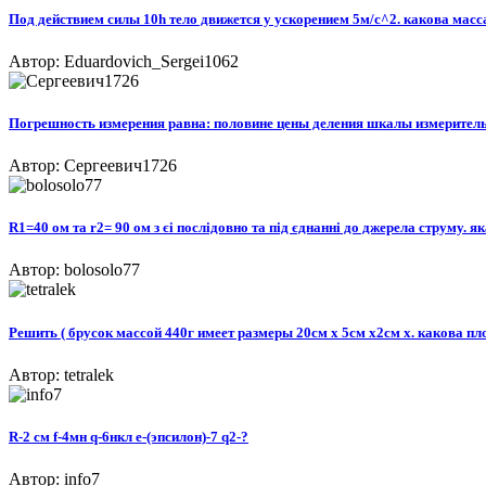
Под действием силы 10h тело движется у ускорением 5м/с^2. какова масса т
Автор: Eduardovich_Sergei1062
Погрешность измерения равна: половине цены деления шкалы измерительно
Автор: Сергеевич1726
R1=40 ом та r2= 90 ом з єі послідовно та під єднанні до джерела струму. 
Автор: bolosolo77
Решить ( брусок массой 440г имеет размеры 20см х 5см х2см х. какова пл
Автор: tetralek
R-2 см f-4мн q-6нкл e-(эпсилон)-7 q2-?
Автор: info7