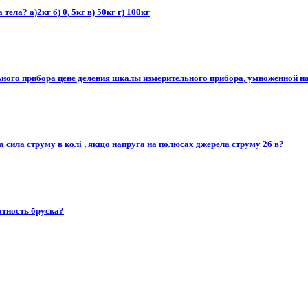
ела? а)2кг б) 0, 5кг в) 50кг г) 100кг
го прибора цене деления шкалы измерительного прибора, умноженной на 2 
яка сила струму в колі , якщо напруга на полюсах джерела струму 26 в?
отность бруска?