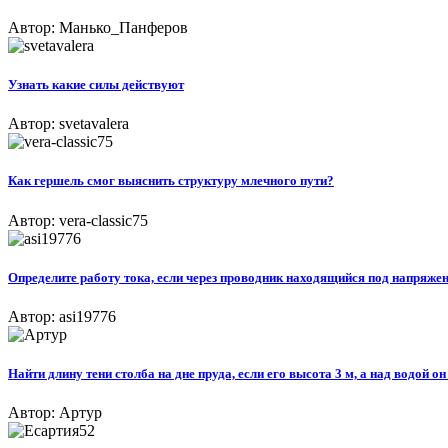
Автор: Манько_Панферов
Узнать какие силы действуют​
Автор: svetavalera
Как гершель смог выяснить структуру млечного пути?
Автор: vera-classic75
Определите работу тока, если через проводник находящийся под напряжени
Автор: asi19776
Найти длину тени столба на дне пруда, если его высота 3 м, а над водой он
Автор: Артур