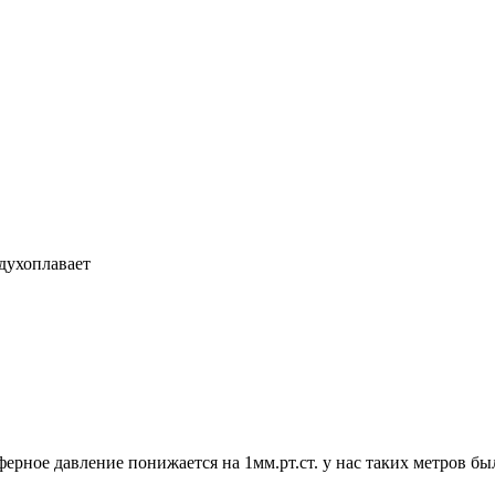
здухоплавает
ерное давление понижается на 1мм.рт.ст. у нас таких метров бы