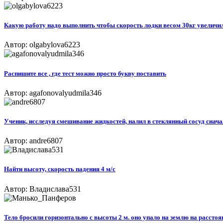
Какую работу надо выполнить чтобы скорость лодки весом 30кг увеличила
Автор: olgabylova6223
Распишите все , где тест можно просто букву поставить
Автор: agafonovalyudmila346
Ученик, исследуя смешивание жидкостей, налил в стеклянный сосуд сначала
Автор: andre6807
Найти высоту, скорость падения 4 м/с
Автор: Владислава531
Тело бросили горизонтально с высоты 2 м. оно упало на землю на рассто