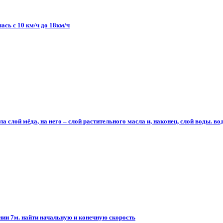
сь с 10 км/ч до 18км/ч
 слой мёда, на него – слой растительного масла и, наконец, слой воды. вод
янии 7м. найти начальную и конечную скорость