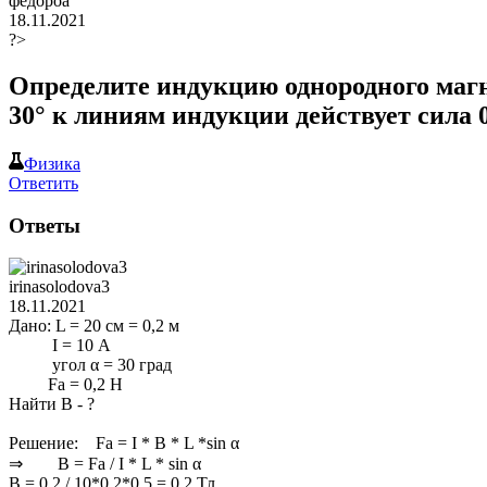
федороа
18.11.2021
?>
Определите индукцию однородного магн
30° к линиям индукции действует сила 0
Физика
Ответить
Ответы
irinasolodova3
18.11.2021
Дано: L = 20 см = 0,2 м
I = 10 А
угол α = 30 град
Fa = 0,2 H
Найти B - ?
Решение: Fa = I * B * L *sin α
⇒ B = Fa / I * L * sin α
B = 0,2 / 10*0,2*0,5 = 0,2 Тл