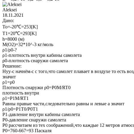
Aleksei
18.11.2021
Дано:
To=-20℃=253[K]
T1=20℃=293[K]
h=8000 (м)
M(O2)=32*10^-3 кг/моль
ρ1/ρ0-?
ρ1-плотность внутри кабины самолета
ρ0-плотность снаружи самолета
Решение:
Нуу-с начнём-с с того,что самолет плавает в воздухе то есть во
значит
ρ1=ρ0
Плотность снаружи ρ0=Ρ0М/RT0
плотность внутри
ρ1=Ρ1Μ/RT1
Равны правые части,следовательно равны и левые а значит
ρ1/ρ0=P1T0/P0Т1
Р1-давление внутри кабины самолета
Р0-давление снаружи самолета
Р0 рассчитаем из тех соображений,что каждые 12 метров атмосф
Р0=760-667=93 Паскаля