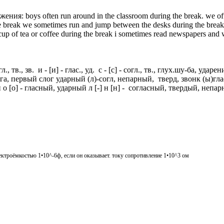
: boys often run around in the classroom during the break. we often
he break we sometimes run and jump between the desks during the break
a cup of tea or coffee during the break i sometimes read newspapers and
гл., тв., зв. и - [и] - глас., уд. с - [с] - согл., тв., глух.шу-ба, уда
ога, первый слог ударный (л)-согл, непарный, тверд, звонк (ы)глас,
 о [о] - гласный, ударный л [-] н [н] - согласный, твердый, непа
ектроёмкостью 1•10^-6ф, если он оказывает. току сопротивление 1•10^3 ом