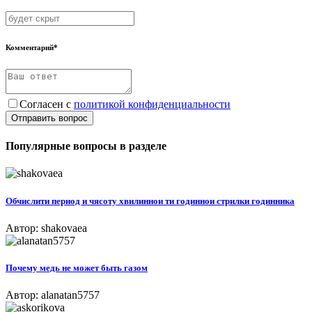
Комментарий*
Согласен с
политикой конфиденциальности
Отправить вопрос
Популярные вопросы в разделе
Обчислити период и чясоту хвилиннои ти годиннои стрилки годинника​
Автор: shakovaea
Почему медь не может быть газом
Автор: alanatan5757