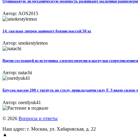
Одинаковую ли механическую мощность развивают мальчики равномерно п
Автор: AOS2015
14. сколько литров занимает бензин массой 50 кг​
Автор: smokestylemos
Вцепи состоящей из источника электроэнергии и нагрузки сопротивлением 4,
Автор: natachi
Брусок масою 200 г тягнуть по столу, прикладаючи силу F. З якою силою тя
Автор: oserdyuk41
© 2026
Вопросы и ответы
Наш адрес: г. Москва, ул. Хабаровская, д. 22
▲