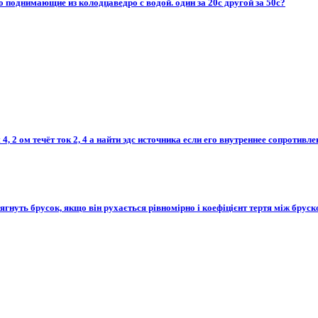
однимающие из колодцаведро с водой. один за 20с другой за 50с?
 2 ом течёт ток 2, 4 а найти эдс источника если его внутреннее сопротивлен
гнуть брусок, якщо він рухається рівномірно і коефіцієнт тертя між бруско