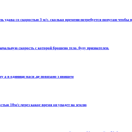
оль удава со скоростью 3 м/с. сколько времени потребуется попугаю чтобы 
начальную скорость с которой брошено тело. буду признателен.
у а в одиниця маси .це повязано з явишем
стью 10м/с.через какое время он упадет на землю