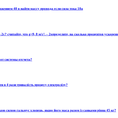
жением 40 в найти массу провода если сила тока 10а
 2с? считайте, что g=9, 8 м/с². – 2определите, на сколько процентов ускорен
от системы отсчета?​
и в 4 рази тривалість процесу електролізу?
якою силою гальмує хлопець, якщо його маса разом із санками рівна 45 кг?