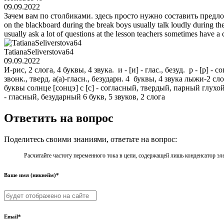
09.09.2022
Зачем вам по столбиками. здесь просто нужно составить предложения
on the blackboard during the break boys usually talk loudly during t
usually ask a lot of questions at the lesson teachers sometimes have 
TatianaSeliverstova64
09.09.2022
И-рис, 2 слога, 4 буквы, 4 звука. и - [и] - глас., безуд. р - [р] - со
звонк., тверд. а(а)-гласн., безударн. 4 буквы, 4 звука лыжи-2 сл
буквы солнце [сонцэ] с [c] - согласный, твердый, парный глухой
- гласный, безударный 6 букв, 5 звуков, 2 слога
Ответить на вопрос
Поделитесь своими знаниями, ответьте на вопрос:
Расчитайте частоту переменного тока в цепи, содержащей лишь конденсатор эл
Ваше имя (никнейм)*
Email*