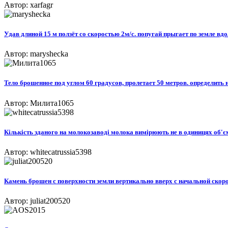
Автор: xarfagr
Удав длиной 15 м ползёт со скоростью 2м/с. попугай прыгает по земле вд
Автор: maryshecka
Тело брошенное под углом 60 градусов, пролетает 50 метров. определить 
Автор: Милита1065
Кількість зданого на молокозаводі молока вимірюють не в одиницях об'єм
Автор: whitecatrussia5398
Камень брошен с поверхности земли вертикально вверх с начальной скоро
Автор: juliat200520