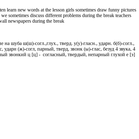
 learn new words at the lesson girls sometimes draw funny pictures
 we sometimes discuss different problems during the break teachers
 wall newspapers during the break
рение на шуба ш(ш)-согл.,глух., тверд. у(у)-гласн., ударн. б(б)-согл.,
 ударн (ж)-согл, парный, тверд, звонк (ы)-глас, безуд 4 звука, 4
рный звонкий ц [ц] - согласный, твердый, непарный глухой е [э]