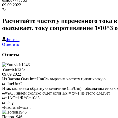
uisfbu7777733
09.09.2022
?>
Расчитайте частоту переменного тока в
оказывает. току сопротивление 1•10^3 
Физика
Ответить
Ответы
Yurevich1243
09.09.2022
Из Закона Ома Im=UmCω выразим частоту циклическую
ω=Im/UmC
Итак мы знаем обратную величине (Im/Um) - обозначим ее как x
ω=χ/C , знаем сколько будет если 1/x = x^-1 из этого следует
ω=1/χC=1/R*C=10^3
ω=2πγ
γ(частота)=ω/2π
Попов1946