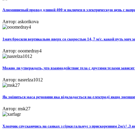
Алюминиевый провод длиной 400 м включен в электрическую цепь с напря
Автор: askorikova
1мяч бросили вертикально вверх со скоростью 14, 7 м/с. какой путь мяч за
Автор: ooomedray4
Можно ли утверждать, что взаимодействие тела с другими телами зависит 
Автор: nasrelza1012
Як зміниться маса речовини яка відкладається на електроді якщо зменшит
Автор: msk27
Хлопчик спускаючись на санках з гірки гальмує з прискоренням 2м/с² .З 