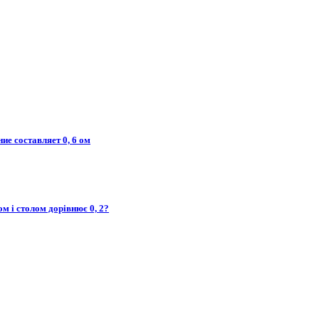
ие составляет 0, 6 ом
м і столом дорівнює 0, 2?​