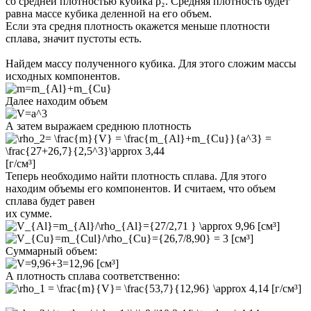
со средней плотностью кубика ρ₂. Средняя плотность будет
равна массе кубика деленной на его объем.
Если эта средня плотность окажется меньше плотности
сплава, значит пустоты есть.
Найдем массу полученного кубика. Для этого сложим массы
исходных компонентов.
Далее находим объем
А затем выражаем среднюю плотность
[г/см³]
Теперь необходимо найти плотность сплава. Для этого
находим объемы его компонентов. И считаем, что объем
сплава будет равен
их сумме.
[см³]
[см³]
Суммарный объем:
[см³]
А плотность сплава соответственно:
[г/см³]