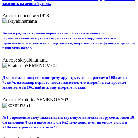
заменить каменный уголь.
Автор: сергеевич1958
Колесо радиуса r равномерно катится без скольжения по
горизонтальному пути со скоростью v. найти координаты x и y
произвольной точки a на ободе колеса, выразив их как функции времени
t или угла повор...
Автор: skryabinamaria
Два поезда движутся навстречу друг другу со скоростями 108км/ч и
72км/ч. пассажир первого поезда заметил, что второй поезд проехал
мимо него за 10с. найти длину второго поезда.
Автор: EkaterinaSEMENOV702
№1 определите силу тяжести действующую на медный брусок длиной 10
см шириной 8 см и высотой 5 см №2 тело действует на опору с силой
200н.чему равна масса тела*?