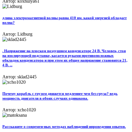
Автор: koxhulya61
длина электромагнитной волны равна 410 нм. какой энергией обладает
волна?
Автор: Lidburg
. Напряжение на плоском воздушном конденсаторе 24 В. Человек, стоя
на изолирующей подставке, касается руками противоположных
обкладок конденсатора и при этом их общее напряжение становится 21,
4 В. ...
Автор: sklad2445
Почему корабль с грузом движется медленнее чем без груза? ведь
мощность двигателя в обоих случаях одинакова.
Автор: xcho1020
Расскажите о современ-ных методах наблюдений ипроведения опытов.​