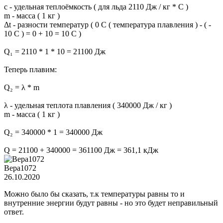
c - удельная теплоёмкость ( для льда 2110 Дж / кг * С )
m - масса ( 1 кг )
Δt - разности температур ( 0 С ( температура плавления ) - ( -
10 С ) = 0 + 10 = 10 С )
Q₁ = 2110 * 1 * 10 = 21100 Дж
Теперь плавим:
Q₂ = λ * m
λ - удельная теплота плавления ( 340000 Дж / кг )
m - масса ( 1 кг )
Q₂ = 340000 * 1 = 340000 Дж
Q = 21100 + 340000 = 361100 Дж = 361,1 кДж
Вера1072
26.10.2020
Можно было бы сказать, т.к температуры равны то и
внутренние энергии будут равны - но это будет неправильный
ответ.