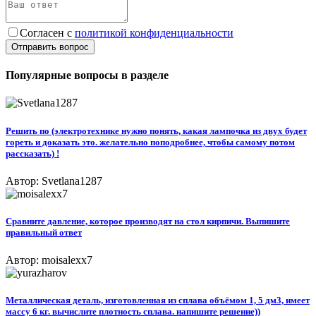
Согласен с
политикой конфиденциальности
Отправить вопрос
Популярные вопросы в разделе
Решить по (электротехнике нужно понять, какая лампочка из двух будет
гореть и доказать это. желательно поподробнее, чтобы самому потом
рассказать) !
Автор: Svetlana1287
Сравните давление, которое произвoдят на стол кирпичи. Выпишите
правильный ответ
Автор: moisalexx7
Металлическая деталь, изготовленная из сплава объёмом 1, 5 дм3, имеет
массу 6 кг. вычислите плотность сплава. напишите решение))