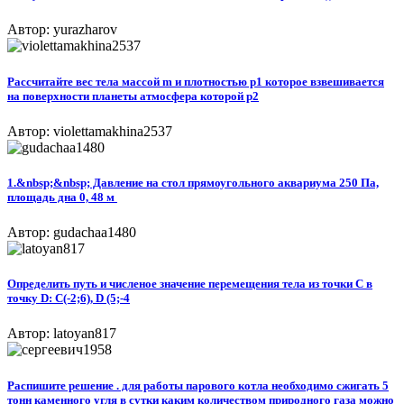
Автор: yurazharov
Рассчитайте вес тела массой m и плотностью p1 которое взвешивается
на поверхности планеты атмосфера которой p2
Автор: violettamakhina2537
1.&nbsp;&nbsp; Давление на стол прямоугольного аквариума 250 Па,
площадь дна 0, 48 м ​
Автор: gudachaa1480
Определить путь и численое значение перемещения тела из точки C в
точку D: C(-2;6), D (5;-4​
Автор: latoyan817
Распишите решение . для работы парового котла необходимо сжигать 5
тонн каменного угля в сутки каким количеством природного газа можно