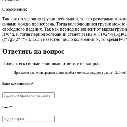
Объяснение:
Так как по условию грузик небольшой, то его размерами можно 
силами можно пренебречь. Тогда колеблющийся грузик можно сч
свободного падения. Так как период не зависит от массы грузик
l1=l*α, и тогда период колебаний станет равным T1=2*√(l1/g)=2
(t*√g)/(2*π*√l). Если известно число колебаний N, то время t=T*
Ответить на вопрос
Поделитесь своими знаниями, ответьте на вопрос:
При каком давлении средняя длина пробега молекул водорода равна = 2, 5 см? т
Ваше имя (никнейм)*
Email*