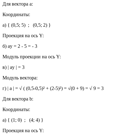
Для вектора a:
Координаты:
a) { (0,5; 5) ; (0,5; 2) }
Проекция на ось Y:
б) ay = 2 - 5 = - 3
Модуль проекции на ось Y:
в) | ay | = 3
Модуль вектора:
г) | a | = √ ( (0,5-0,5)² + (2-5)²) = √(0 + 9) = √ 9 = 3
Для вектора b:
Координаты:
a) { (1; 0) ; (4; 4) }
Проекция на ось Y: