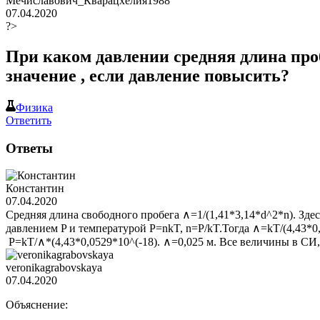
Мечиславович_Кварацхелия1988
07.04.2020
?>
При каком давлении средняя длина пробе
значение , если давление повысить?
Физика
Ответить
Ответы
Константин
07.04.2020
Средняя длина свободного пробега ∧=1/(1,41*3,14*d^2*n). Здес
давлением P и температурой P=nkT, n=P/kT.Тогда ∧=kT/(4,43*0
P=kT/∧*(4,43*0,0529*10^(-18). ∧=0,025 м. Все величины в СИ,
veronikagrabovskaya
07.04.2020
Объяснение: