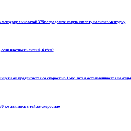
 мензурку с кислотой 375г.определите какую кислоту налили в мензурку
 если плотность липы 0, 6 г/см³
инуты он продвигается со скоростью 1 м/с, затем останавливается на отдых
 30 км двигаясь с той же скоростью