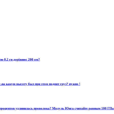
тю 0.2 гн дорівнює 200 ом?
.на какую высоту был при этом поднят груз? нужно !
ко процентов удлинилась проволока? Модуль Юнга считайте равным 100 ГПа