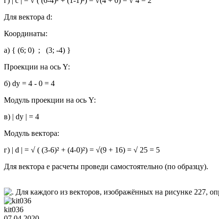
г) | с | = √ ( (6-4)² + (1-1)²) = √(4 + 0) = √ 4 = 2
Для вектора d:
Координаты:
a) { (6; 0) ; (3; -4) }
Проекции на ось Y:
б) dy = 4 - 0 = 4
Модуль проекции на ось Y:
в) | dy | = 4
Модуль вектора:
г) | d | = √ ( (3-6)² + (4-0)²) = √(9 + 16) = √ 25 = 5
Для вектора е расчеты проведи самостоятельно (по образцу).
kit036
07.04.2020