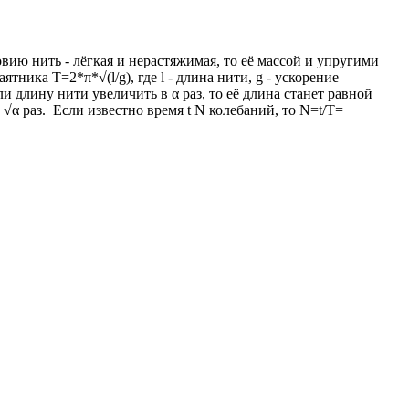
вию нить - лёгкая и нерастяжимая, то её массой и упругими
ика T=2*π*√(l/g), где l - длина нити, g - ускорение
и длину нити увеличить в α раз, то её длина станет равной
 √α раз. Если известно время t N колебаний, то N=t/T=