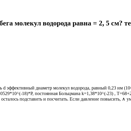
га молекул водорода равна = 2, 5 см? те
ь d эффективный диаметр молекул водорода, равный 0,23 нм (10^
,0529*10^(-18)*P, постоянная Больцмана k=1,38*10^(-23) , T=68
 осталось подставить и посчитать. Если давление повысить, ∧ у