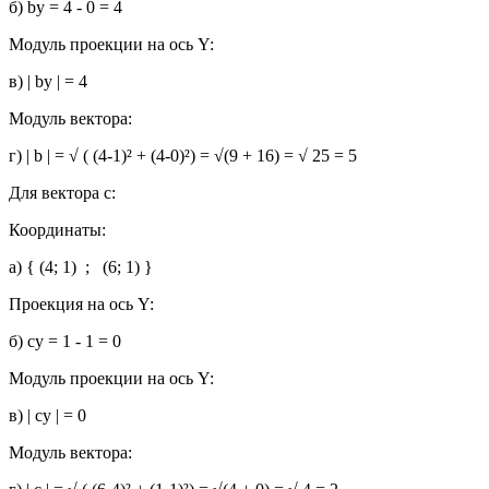
б) by = 4 - 0 = 4
Модуль проекции на ось Y:
в) | by | = 4
Модуль вектора:
г) | b | = √ ( (4-1)² + (4-0)²) = √(9 + 16) = √ 25 = 5
Для вектора c:
Координаты:
a) { (4; 1) ; (6; 1) }
Проекция на ось Y:
б) cy = 1 - 1 = 0
Модуль проекции на ось Y:
в) | сy | = 0
Модуль вектора: