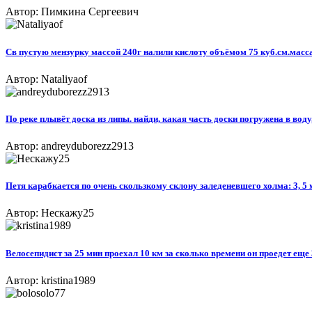
Автор: Пимкина Сергеевич
Св пустую мензурку массой 240г налили кислоту объёмом 75 куб.см.масса
Автор: Nataliyaof
По реке плывёт доска из липы. найди, какая часть доски погружена в воду,
Автор: andreyduborezz2913
Петя карабкается по очень скользкому склону заледеневшего холма: 3, 5 м
Автор: Нескажу25
Велосепидист за 25 мин проехал 10 км за сколько времени он проедет еще
Автор: kristina1989