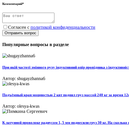
Комментарий*
Согласен с
политикой конфиденциальности
Отправить вопрос
Популярные вопросы в разделе
При якій частоті змінного руху індуктивний опір провідника з індуктивніс
Автор: shugayzhanna6
Подъёмный кран мощностью 2 квт поднял груз массой 240 кг за время 12с
Автор: olesya-kwas
К латунной проволоке радиусом 1, 5 мм подвесили груз 30 кг. На сколь