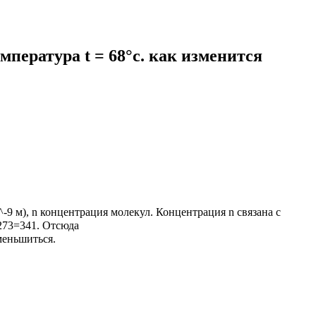
мпература t = 68°с. как изменится
-9 м), n концентрация молекул. Концентрация n связана с
+273=341. Отсюда
меньшиться.