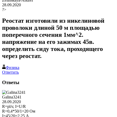
Zelinskaya-Andrei
28.09.2020
?>
Реостат изготовили из никелиновой
проволоки длиной 50 м площадью
поперечного сечения 1мм^2.
напряжение на его зажимах 45в.
определить сиду тока, проходящего
через реостат.
Физика
Ответить
Ответы
Galina3241
28.09.2020
R=pl/s; I=U/R
R=0,4*50/1=20 Ом
I=45/20=2.25 А