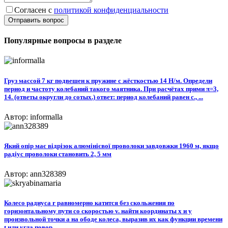
Согласен с
политикой конфиденциальности
Отправить вопрос
Популярные вопросы в разделе
Груз массой 7 кг подвешен к пружине с жёсткостью 14 Н/м. Определи
период и частоту колебаний такого маятника. При расчётах прими π=3,
14. (ответы округли до сотых.) ответ: период колебаний равен с., ...
Автор: informalla
Який опір має відрізок алюмінієвої проволоки завдовжки 1960 м, якщо
радіус проволоки становить 2, 5 мм
Автор: ann328389
Колесо радиуса r равномерно катится без скольжения по
горизонтальному пути со скоростью v. найти координаты x и y
произвольной точки a на ободе колеса, выразив их как функции времени
t или угла повор...