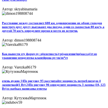
Автор: skryabinamaria
Расстояние между составляет 600 км. одновременно их обоих городов
навстреч друг другу выезжают два поезда, один со скоростью 80 км/ч, а
другой 70 км/ч. определите время и место их встречи.
Автор: dimon198808744
Как вывести эту формулу: р(плотность)=p(давление)m(масса)/rt из
уравнения менделеева-клапейрона pv=m/m*rt
Автор: Varezka86179
очень нужно 1)По рисунку 95 рассчитайте мощность потребляемую 4
лампочкой(1 Вт) 2)По рисунку 96 определите мощность 3 лампы (10, 125
Вт) в скобках написаны ответы
Автор: КутузоваМартенюк