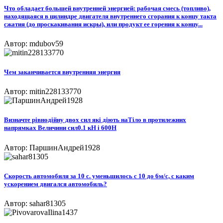
Что обладает большей внутренней энергией: рабочая смесь (топливо),
находящаяся в цилиндре двигателя внутреннего сгорания к концу такта
сжатия (до проскакивания искры), или продукт ее горения к концу...
Автор: mdubov59
Чем заканчивается внутренняя энергия
Автор: mitin228133770
Визначте рівнодійну двох сил які діють наТіло в протилежних
напрямках Величини сил0.1 кН і 600H​
Автор: ПаршинАндрей1928
Скорость автомобиля за 10 с. уменьшилось с 10 до 6м/с, с каким
ускорением двигался автомобиль?
Автор: sahar81305