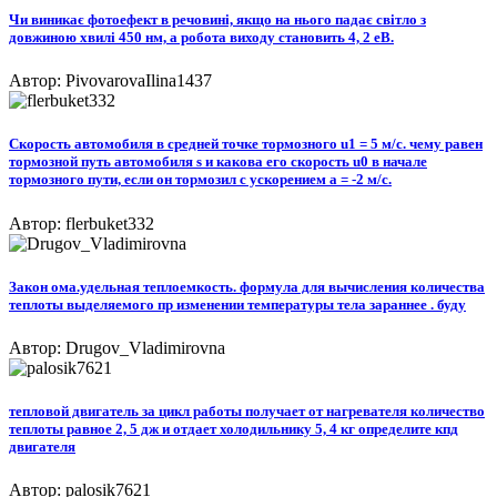
Чи виникає фотоефект в речовині, якщо на нього падає світло з
довжиною хвилі 450 нм, а робота виходу становить 4, 2 еВ.
Автор: PivovarovaIlina1437
Скорость автомобиля в средней точке тормозного u1 = 5 м/c. чему равен
тормозной путь автомобиля s и какова его скорость u0 в начале
тормозного пути, если он тормозил с ускорением a = -2 м/с.
Автор: flerbuket332
Закон ома.удельная теплоемкость. формула для вычисления количества
теплоты выделяемого пр изменении температуры тела зараннее . буду
Автор: Drugov_Vladimirovna
тепловой двигатель за цикл работы получает от нагревателя количество
теплоты равное 2, 5 дж и отдает холодильнику 5, 4 кг определите кпд
двигателя​
Автор: palosik7621