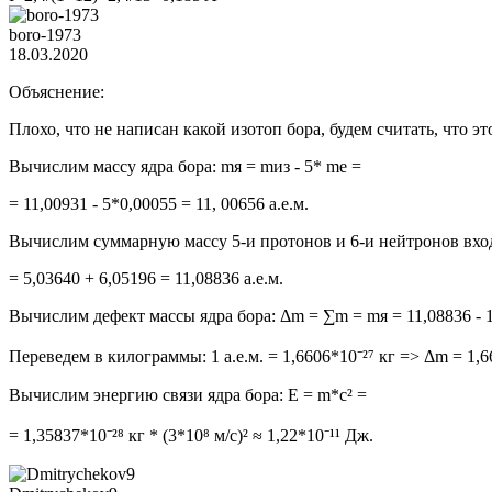
boro-1973
18.03.2020
Объяснение:
Плохо, что не написан какой изотоп бора, будем считать, что это
Вычислим массу ядра бора: mя = mиз - 5* me =
= 11,00931 - 5*0,00055 = 11, 00656 а.е.м.
Вычислим суммарную массу 5-и протонов и 6-и нейтронов входя
= 5,03640 + 6,05196 = 11,08836 а.е.м.
Вычислим дефект массы ядра бора: Δm = ∑m = mя = 11,08836 - 11
Переведем в килограммы: 1 а.е.м. = 1,6606*10⁻²⁷ кг => Δm = 1,66
Вычислим энергию связи ядра бора: E = m*c² =
= 1,35837*10⁻²⁸ кг * (3*10⁸ м/с)² ≈ 1,22*10⁻¹¹ Дж.