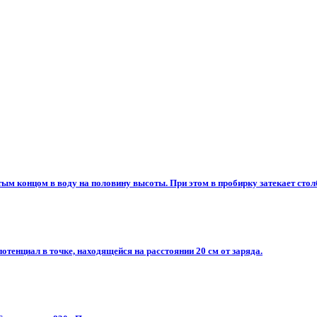
 концом в воду на половину высоты. При этом в пробирку затекает столби
отенциал в точке, находящейся на расстоянии 20 см от заряда.