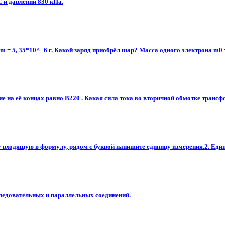
С и давлении 830 кПа.
= 5, 35*10^−6 г. Какой заряд приобрёл шар? Масса одного электрона m0 = 9,
ие на её концах равно B220 . Какая сила тока во вторичной обмотке трансф
ходящую в формулу, рядом с буквой напишите единицу измерения.2. Единиц
следовательных и параллельных соединений.