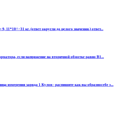
 11*10^−31 кг. (ответ округли до целого значения.) ответ...
орматора, если напряжение на вторичной обмотке равно B1...
а измерения заряда 1 Кулон - распишите как вы образносебе э...