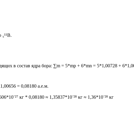
 ₅¹¹В.
щих в состав ядра бора: ∑m = 5*mp + 6*mn = 5*1,00728 + 6*1,0
,00656 = 0,08180 а.е.м.
06*10⁻²⁷ кг * 0,08180 ≈ 1,35837*10⁻²⁸ кг ≈ 1,36*10⁻²⁸ кг