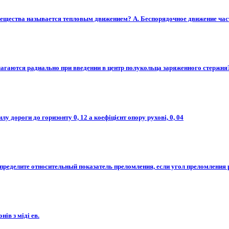
 вещества называется тепловым движением? А. Беспорядочное движение част
агаются радиально при введении в центр полукольца заряженного стержня?
 дороги до горизонту 0, 12 а коефіцієнт опору рухові, 0, 04​
еделите относительный показатель преломления, если угол преломления равен
ів з міді ев.