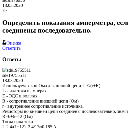
stusha78938
18.03.2020
?>
Определить показания амперметра, если
соединены последовательно.
Физика
Ответить
Ответы
sde19755511
18.03.2020
Используем закон Ома для полной цепи I=E/(r+R)
I - сила тока в амперах
E - ЭДС в вольтах
R - сопротивление внешней цепи (Ом)
r - внутреннее сопротивление источника.
Резисторы во внешней цепи соединены последовательно, зна
R=6+6=12 (Ом)
Тогда сила тока
I=2,4/(1+12)=2,4/13≈0,185 A