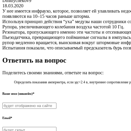
Dmitrychekov9
18.03.2020
У нее имеется инфраухо, которое, позволяет ей улавливать нед
появляются на 10–15 часов раньше шторма.
Используя принцип действия “уха” медузы наши сотрудники со
Рупора, увеличивающего колебания воздуха частотой 10 Гц.
Резонатора, пропускающего именно эти частоты и отсеивающе
Пьезодатчика, превращающего пойманные сигналы в импульсы э
рупор медленно вращается, выискивая вокруг штормовые инфр
Испытания показали, что описываемый предсказатель бурь позв
Ответить на вопрос
Поделитесь своими знаниями, ответьте на вопрос:
Определить показания амперметра, если эдс=2.4 в, внутреннее сопротивление 
Ваше имя (никнейм)*
Email*