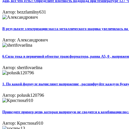
даю, всё что есть!! Определите плотность водорода при температуре 127 °
Автор: bezzfamilny631
В результате электризации масса металлического шарика увеличилась на m 
Автор: Александрович
6.Сила тока в первичной обмотке трансформатора, равна A5, 0 , напряжен
Автор: sherifovaelina
1. По какой формуле вычисляют напряжение , расшифруйте каждую букву в
Автор: polusik120796
Приведите пример цепи, которая напрямую не сводится к комбинации по
Автор: Кристина910