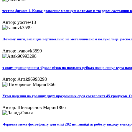
тест по физике 1. Какое движение молекул и атомов в твердом состоянии
Автор: yocrew13
Почему нити, висящие вертикально на металлическом полукольце, распол
Автор: ivanovk3599
з яким прискоренням зїджає візок по похилих рейках якщо синус кута нахилу
Автор: Artak96993298
Угол падения на границу двух прозрачных сред составляет 45 градусов. Опр
Автор: Шиморянов Мария1866
Червона межа фотоефекту для міді 282 нм. знайдіть роботу виходу електрон