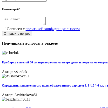
Комментарий*
Согласен с
политикой конфиденциальности
Отправить вопрос
Популярные вопросы в разделе
Пробирку высотой 50 см переворачивают вверх дном и погружают открытым
Автор: vsbrelok
Определить напряженность поля, образованного зарядом 8, 8*10^-6 кл, и п
Автор: Avshirokova51