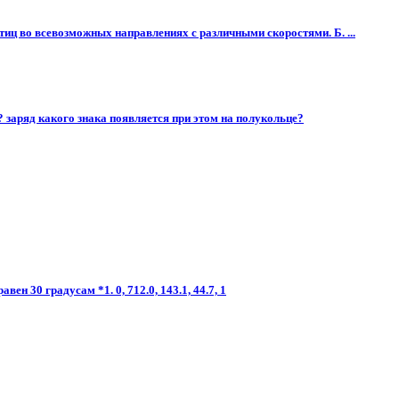
иц во всевозможных направлениях с различными скоростями. Б. ...
 заряд какого знака появляется при этом на полукольце?
 30 градусам *1. 0, 712.0, 143.1, 44.7, 1​