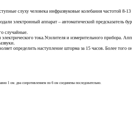
оступные слуху человека инфразвуковые колебания частотой 8-13
здали электронный аппарат – автоматический предсказатель бу
го случайные.
лектрического тока.Усилителя и измерительного прибора. Аппа
азвуки.
оляет определить наступление шторма за 15 часов. Более того 
равно 1 ом. два сопротивлением по 6 ом соединены последовательно.