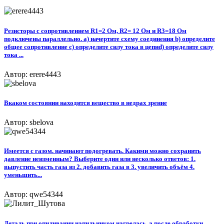
Резисторы с сопротивлением R1=2 Ом, R2= 12 Ом и R3=18 Ом
подключены параллельно. а) начертите схему соединения b) определите
общее сопротивление с) определите силу тока в цепиd) определите силу
тока ...
Автор: erere4443
Вкаком состоянии находится вещество в недрах зрение
Автор: sbelova
Имеется с газом. начинают подогревать. Какими можно сохранить
давление неизменным? Выберите один или несколько ответов: 1.
выпустить часть газа из 2. добавить газа в 3. увеличить объём 4.
уменьшить...
Автор: qwe54344
Деталь при опиливании напильником нагрелась, а после обработки