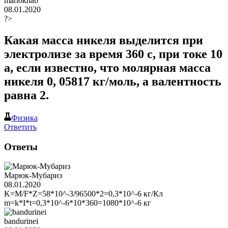
mariokhab
08.01.2020
?>
Какая масса никеля выделится при
электролизе за время 360 с, при токе 10
а, если известно, что молярная масса
никеля 0, 05817 кг/моль, а валентность
равна 2.
Физика
Ответить
Ответы
Марюк-Мубариз
08.01.2020
K=M/F*Z=58*10^-3/96500*2=0,3*10^-6 кг/Кл
m=k*I*t=0,3*10^-6*10*360=1080*10^-6 кг
bandurinei