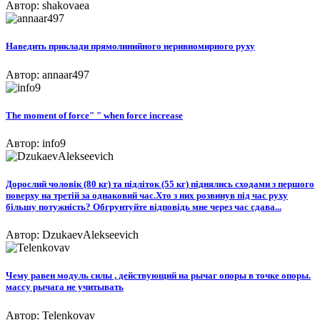
Автор: shakovaea
Наведить приклади прямолинийного неривномирного руху
Автор: annaar497
The moment of force" " when force increase​
Автор: info9
Дорослий чоловік (80 кг) та підліток (55 кг) піднялись сходами з першого
поверху на третій за однаковий час.Хто з них розвинув під час руху
більшу потужність? Обгрунтуйте відповідь мне через час сдава...
Автор: DzukaevAlekseevich
Чему равен модуль силы , действующий на рычаг опоры в точке опоры.
массу рычага не учитывать
Автор: Telenkovav