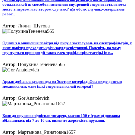
остыла.какой из способов изменения внутренней энергии детали имел
место в первом и во втором случаях? а)в обоих случаях-совершение
работ...
Автор: Лилит_Шутова
Одним з в очищення повітря від пилу є застосуван- ня електрофільтрів, у
яких повітря проходить крізь зарядженістрижні. Поясніть, на чому
грунтується принцип дії таких елек-трофільтрів.rrarтір.і in n...
Автор: ПолухинаТененева565
Арман добын лақтырғанда ол 5метрге көтерілді.Осы кезде доптың
механикалық және ішкі энергиясы қалай өзгереді?​
Автор: Gor Anatolevich
Коли до пружини підвісили тягарець масою 150 г (грами) довжина
збільшилась від 7 до 10 см. визначте жорсткість пружини.
Автор: Мартынова_Ринатовна1657