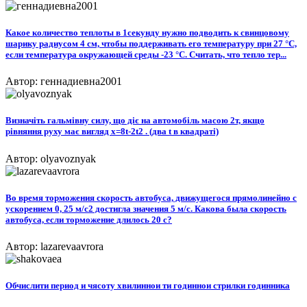
Какое количество теплоты в 1секунду нужно подводить к свинцовому
шарику радиусом 4 см, чтобы поддерживать его температуру при 27 °С,
если температура окружающей среды -23 °С. Считать, что тепло тер...
Автор: геннадиевна2001
Визначіть гальмівну силу, що діє на автомобіль масою 2т, якщо
рівняння руху має вигляд х=8t-2t2 . (два t в квадраті)
Автор: olyavoznyak
Во время торможения скорость автобуса, дви­жущегося прямолинейно с
ускорением 0, 25 м/с2 достигла значения 5 м/с. Какова была скорость
автобуса, если торможение длилось 20 с?
Автор: lazarevaavrora
Обчислити период и чясоту хвилиннои ти годиннои стрилки годинника​