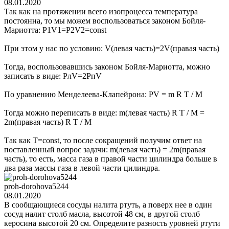
08.01.2020
Так как на протяжении всего изопроцесса температура
постоянна, то мы можем воспользоваться законом Бойля-
Мариотта: P1V1=P2V2=const
При этом у нас по условию: V(левая часть)=2V(правая часть)
Тогда, воспользовавшись законом Бойля-Мариотта, можно
записать в виде: PлV=2PпV
По уравнению Менделеева-Клапейрона: PV = m R T / M
Тогда можно переписать в виде: m(левая часть) R T / M =
2m(правая часть) R T / M
Так как T=const, то после сокращений получим ответ на
поставленный вопрос задачи: m(левая часть) = 2m(правая
часть), то есть, масса газа в правой части цилиндра больше в
два раза массы газа в левой части цилиндра.
proh-dorohova5244
08.01.2020
В сообщающиеся сосуды налита ртуть, а поверх нее в один
сосуд налит столб масла, высотой 48 см, в другой столб
керосина высотой 20 см. Определите разность уровней ртути