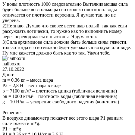
У воды плотность 1000 следовательно Выталкивающая сила
будет больше во столько раз во сколько плотность воды
отличается от плотности керосина. Я думаю так, но не
уверена.
2)Не знаю. Думаю что скорее всего шар полый, так как если
рассуждать логически, то нужно как то выполнить номер
через перевод массы в ньютоны. Я думаю так.
3)Сила архимедова сила должна быть больше силы тяжести,
только тогда его возможно будет удержать в воздухе или воде.
Ну мне кажется должно быть как то так. Удачи тебе.
nailboxru
27.10.2022
Дано:
m = 0,36 кг – масса шара
P2 = 2,8 Н – вес шара в воде
ρ = 7100 кг/м³ – плотность цинка (табличная величина)
ρв = 1000 кг/м³ – плотность воды (табличная величина)
g = 10 Н/кг – ускорение свободного падения (константа)
Решение:
В воздухе динамометр покажет вес этого шара P1 равным
силе тяжести m*g:
P1 = m*g
P1 = 0,36 кг * 10 Н/кг = 3,6 Н.