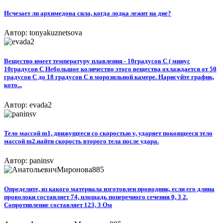
Исчезает ли архимедова сила, когда лодка лежит на дне?
Автор: tonyakuznetsova
Вещество имеет температуру плавления - 10градусов С ( минус
10градусов С Небольшое количество этого вещества охлаждается от 50
градусов С до 18 градусов С в морозильной камере. Нарисуйте график,
кото...
Автор: evada2
Тело массой m1, движущееся со скоростью v, ударяет покоящееся тело
массой m2.найти скорость второго тела после удара.
Автор: paninsv
Определите, из какого материала изготовлен проводник, если его длина
проволоки составляет 74, площадь поперечного сечения 0, 3 2.
Сопротивление составляет 123, 3 Ом