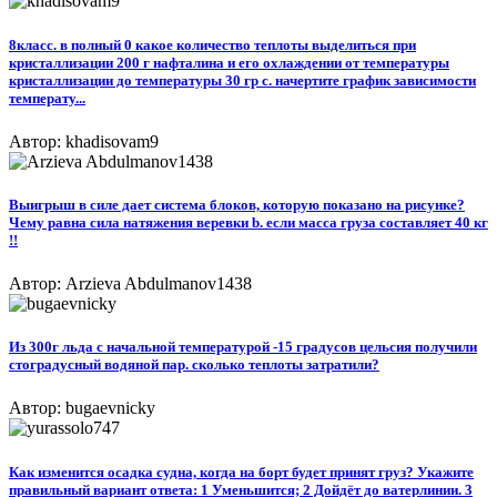
8класс. в полный 0 какое количество теплоты выделиться при
кристаллизации 200 г нафталина и его охлаждении от температуры
кристаллизации до температуры 30 гр с. начертите график зависимости
температу...
Автор: khadisovam9
Выигрыш в силе дает система блоков, которую показано на рисунке?
Чему равна сила натяжения веревки b. если масса груза составляет 40 кг
!!​
Автор: Arzieva Abdulmanov1438
Из 300г льда с начальной температурой -15 градусов цельсия получили
стоградусный водяной пар. сколько теплоты затратили?
Автор: bugaevnicky
Как изменится осадка судна, когда на борт будет принят груз? Укажите
правильный вариант ответа: 1 Уменьшится; 2 Дойдёт до ватерлинии. 3