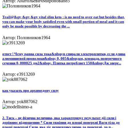
Автор: АнатольевичМиронова885
Trail@&gt; &gt; &gt; vital slim keto : is no need to over eat but besides that,
you can make your body satisfied even with small portion of meal and it can
only be made possible by decreasing the ...
Автор: Половников1964
ответ ! Чему равна сила тока&nbsp;в спирали электроплитки, если длина
алюминиевой проволоки&nbsp; 0, 005&nbsp;км, площадь поперечного
сечения 0, 000025 дм2&nbsp;. Плитка потребляет 150&nbsp;Дж энерг...
Автор: e3913269
как указать про архимедову силу
Автор: yok887062
2. Тиск – це фізична величина, яка характеризує результат дії сили і
дорівнює відношенню * Сили тяжіння до площі поверхні Ваги тіла до
площі поверхні Сили, яка діє перпендикулярно до поверхні, до п...