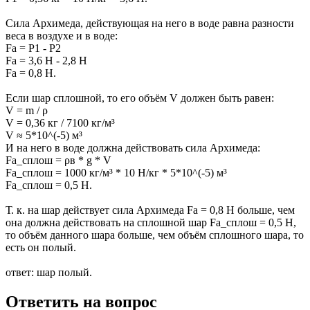
Сила Архимеда, действующая на него в воде равна разности
веса в воздухе и в воде:
Fа = P1 - P2
Fа = 3,6 Н - 2,8 Н
Fа = 0,8 Н.
Если шар сплошной, то его объём V должен быть равен:
V = m / ρ
V = 0,36 кг / 7100 кг/м³
V ≈ 5*10^(-5) м³
И на него в воде должна действовать сила Архимеда:
Fa_сплош = ρв * g * V
Fa_сплош = 1000 кг/м³ * 10 Н/кг * 5*10^(-5) м³
Fa_сплош = 0,5 Н.
Т. к. на шар действует сила Архимеда Fa = 0,8 Н больше, чем
она должна действовать на сплошной шар Fa_сплош = 0,5 Н,
то объём данного шара больше, чем объём сплошного шара, то
есть он полый.
ответ: шар полый.
Ответить на вопрос