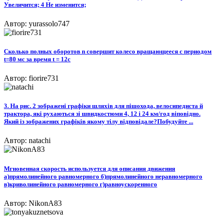
Увеличится; 4 Не изменится;
Автор: yurassolo747
Сколько полных оборотов n совершит колесо вращающееся с периодом
t=80 мс за время t = 12с
Автор: fiorire731
3. На рис. 2 зображені графіки шляхів для пішохода, велосипедиста й
трактора, які рухаються зі швидкостюми 4, 12 і 24 км/год віповідно.
Який із зображених графіків якому тілу відповідале?Побудуйте ...
Автор: natachi
Мгновенная скорость используется для описания движения
а)прямолинейного равномерного б)прямолинейного неравномерного
в)криволинейного равномерного г)равноускоренного
Автор: NikonA83