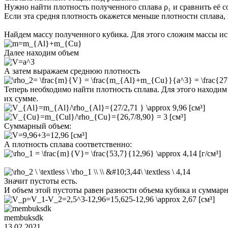
Нужно найти плотность полученного сплава ρ₁ и сравнить её со
Если эта средня плотность окажется меньше плотности сплава, 
Найдем массу полученного кубика. Для этого сложим массы и
Далее находим объем
А затем выражаем среднюю плотность
Теперь необходимо найти плотность сплава. Для этого находим 
их сумме.
[см³]
[см³]
Суммарный объем:
[см³]
А плотность сплава соответственно:
[г/см³]
Значит пустоты есть.
И объем этой пустоты равен разности объема кубика и суммарн
[см³]
membuksdk
13.02.2021