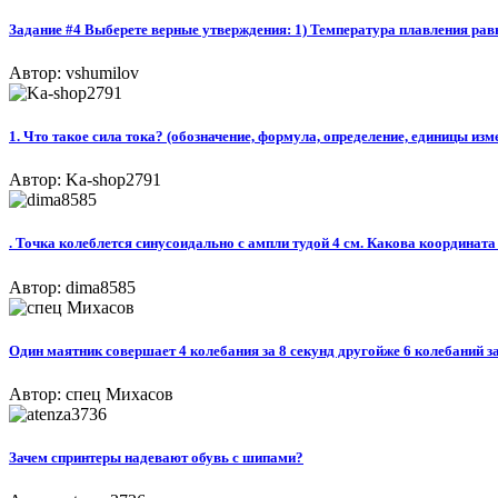
Задание #4 Выберете верные утверждения: 1) Температура плавления равна
Автор: vshumilov
1. Что такое сила тока? (обозначение, формула, определение, единицы изме
Автор: Ka-shop2791
. Точка колеблется синусоидально с ампли тудой 4 см. Какова координата 
Автор: dima8585
Один маятник совершает 4 колебания за 8 секунд другойже 6 колебаний з
Автор: спец Михасов
Зачем спринтеры надевают обувь с шипами?