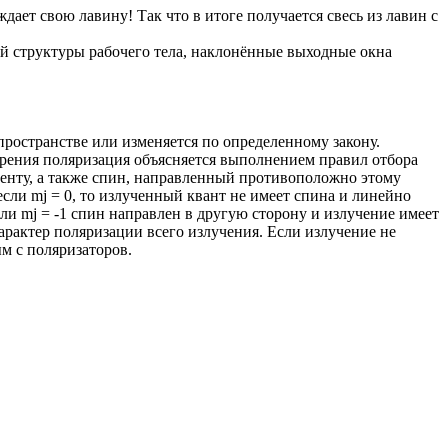
ет свою лавину! Так что в итоге получается свесь из лавин с
ой структуры рабочего тела, наклонённые выходные окна
ространстве или изменяется по определенному закону.
зрения поляризация объясняется выполнением правил отбора
менту, а также спин, направленный противоположно этому
сли mj = 0, то излученный квант не имеет спина и линейно
ли mj = -1 спин направлен в другую сторону и излучение имеет
арактер поляризации всего излучения. Если излучение не
м с поляризаторов.