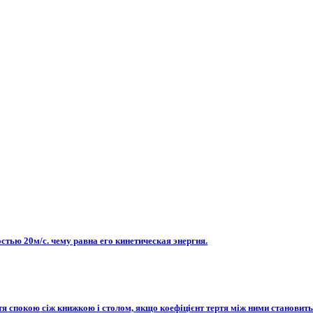
стью 20м/с. чему равна его кинетическая энергия.
я спокою сіж книжкою і столом, якщо коефіцієнт тертя між ними становить 0