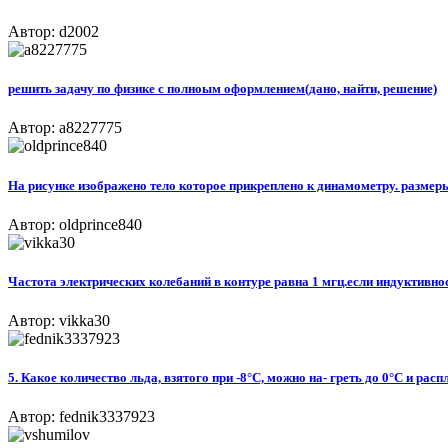
Автор: d2002
решить задачу по физике с полноым оформлением(дано, найти, решение)
Автор: a8227775
На рисунке изображено тело которое прикреплено к динамометру. размеры
Автор: oldprince840
Частота электрических колебаний в контуре равна 1 мгц.если индуктивно
Автор: vikka30
5. Какое количество льда, взятого при -8°С, можно на- греть до 0°С и рас
Автор: fednik3337923