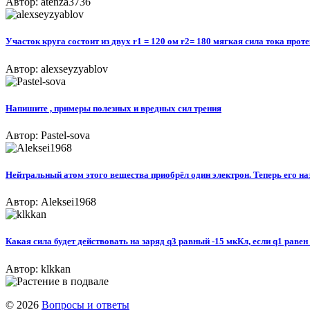
Автор: atenza3736
Участок круга состоит из двух r1 = 120 ом r2= 180 мягкая сила тока прот
Автор: alexseyzyablov
Напишите , примеры полезных и вредных сил трения
Автор: Pastel-sova
Нейтральный атом этого вещества приобрёл один электрон. Теперь его на
Автор: Aleksei1968
Какая сила будет действовать на заряд q3 равный -15 мкКл, если q1 равен
Автор: klkkan
© 2026
Вопросы и ответы