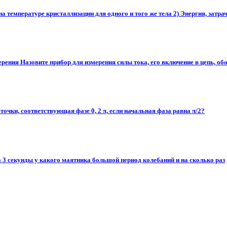
 температуре кристаллизации для одного и того же тела 2) Энергия, затраче
рения Назовите прибор для измерения силы тока, его включение в цепь, обоз
точки, соответствующая фазе 0, 2 π, если начальная фаза равна π/2?
а 3 секунды у какого маятника большой период колебаний и на сколько раз