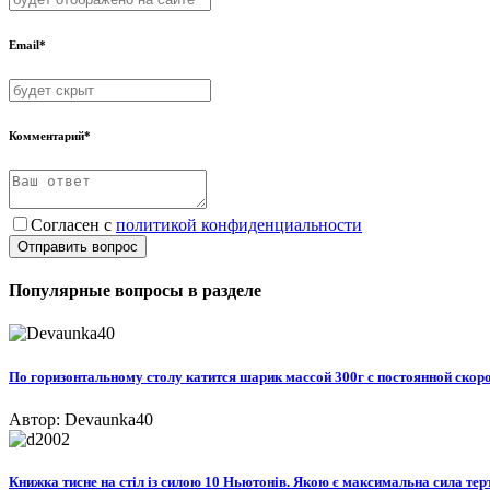
Email*
Комментарий*
Согласен с
политикой конфиденциальности
Отправить вопрос
Популярные вопросы в разделе
По горизонтальному столу катится шарик массой 300г с постоянной скоро
Автор: Devaunka40
Книжка тисне на стіл із силою 10 Ньютонів. Якою є максимальна сила терт