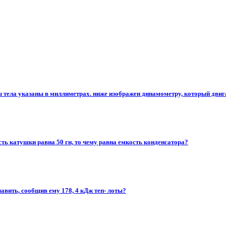
 тела указаны в миллиметрах. ниже изображен динамометру, который двигаю
сть катушки равна 50 гн, то чему равна емкость конденсатора?
плавить, сообщив ему 178, 4 кДж теп- лоты?