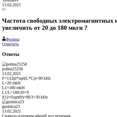
Yeremeev
13.02.2021
?>
Частота свободных электромагнитных к
увеличить от 20 до 180 мкгн ?
Физика
Ответить
Ответы
polina25258
13.02.2021
F=1/(2pi*sqrt(L*C))=90 kHz
L=20 mkH
L1=180 mkH
L1/L=180/20=9
f(1)=f/sqrt(9)=90/3=30 kHz
gusinica23
13.02.2021
Сначала изложим общий ход решения.