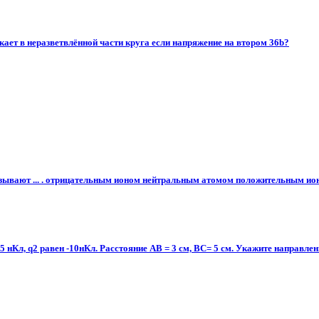
екает в неразветвлённой части круга если напряжение на втором 36b?
зывают ... . отрицательным ионом нейтральным атомом положительным ионом
 5 нКл, q2 равен -10нКл. Расстояние АВ = 3 см, ВС= 5 см. Укажите направл