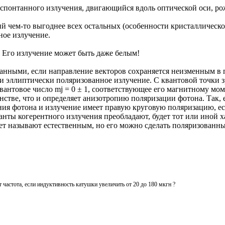
онтанного излучения, двигающийся вдоль оптической оси, рожда
ций чем-то выгоднее всех остальных (особенности кристаллическ
нное излучение.
. Его излучение может быть даже белым!
нными, если направление векторов сохраняется неизменным в п
и эллиптически поляризованное излучение. С квантовой точки 
вантовое число mj = 0 ± 1, соответствующее его магнитному мо
тве, что и определяет анизотропию поляризации фотона. Так, е
ения фотона и излучение имеет правую круговую поляризацию, ес
анты когерентного излучения преобладают, будет тот или иной х
свет называют естественным, но его можно сделать поляризованны
 частота, если индуктивность катушки увеличить от 20 до 180 мкгн ?