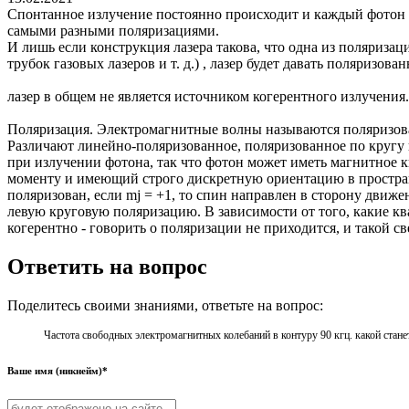
Спонтанное излучение постоянно происходит и каждый фотон сп
самыми разными поляризациями.
И лишь если конструкция лазера такова, что одна из поляриза
трубок газовых лазеров и т. д.) , лазер будет давать поляризова
лазер в общем не является источником когерентного излучения
Поляризация. Электромагнитные волны называются поляризова
Различают линейно-поляризованное, поляризованное по кругу 
при излучении фотона, так что фотон может иметь магнитное к
моменту и имеющий строго дискретную ориентацию в пространс
поляризован, если mj = +1, то спин направлен в сторону движ
левую круговую поляризацию. В зависимости от того, какие кв
когерентно - говорить о поляризации не приходится, и такой 
Ответить на вопрос
Поделитесь своими знаниями, ответьте на вопрос:
Частота свободных электромагнитных колебаний в контуру 90 кгц. какой станет
Ваше имя (никнейм)*