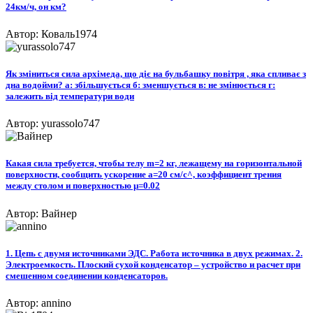
24км/ч, он км?​
Автор: Коваль1974
Як зміниться сила архімеда, що діє на бульбашку повітря , яка спливає з
дна водойми? а: збільшується б: зменшується в: не змінюється г:
залежить від температури води
Автор: yurassolo747
Какая сила требуется, чтобы телу m=2 кг, лежащему на горизонтальной
поверхности, сообщить ускорение a=20 см/с^, коэффициент трения
между столом и поверхностью µ=0.02
Автор: Вайнер
1. Цепь с двумя источниками ЭДС. Работа источника в двух режимах. 2.
Электроемкость. Плоский сухой конденсатор – устройство и расчет при
смешенном соединении конденсаторов.
Автор: annino