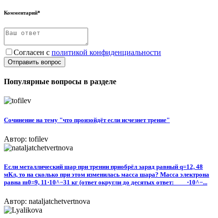
Комментарий*
Согласен с
политикой конфиденциальности
Отправить вопрос
Популярные вопросы в разделе
Сочинение на тему "что произойдёт если исчезнет трение"
Автор: tofilev
Если металлический шар при трении приобрёл заряд равный q=12, 48
мКл, то на сколько при этом изменилась масса шара? Масса электрона
равна m0=9, 11⋅10^−31 кг (ответ округли до десятых ответ: ___ ⋅10^−...
Автор: nataljatchetvertnova