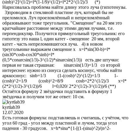
(sinb)^2]^(1/2)=l*(1-1/9)^(1/2)=l*2*2^(1/2)/3 (*)
Нарисовалась проблема найти длину этого луча (гипотенузы.
3)проводим в стекляной пластине луч, который бы не
преломился. Луч проеломлённый и непреломлённый
образовывают тоже треугольник. "Смещение" на 20 мм это
кратчайшее расстояние между этими двумя лучами, т.е.
перпендикуляр. Получится прямоугольный треугольник: его
гипотезу это наша l, один катет - смещение 20 мм, второй
катет - часть непреломившегося луча. 4) в новом
треугольнике выражаем смещение х x=l*sin(30-b)=l*
(sin30*cosb-cos30*sinb)=l*
(0,5*conarcsin(1/3)-3^(1/2)*sinarcsin(1/3)) есть две штучки:
первая не такая страшная: sinarcsin(1/3)=1/3 со второй
интереснее: нужно из синуса сделать косинус, чтобы найти
арккосинус: sinb=1/3 (1-(cosb)^2)^(1/2)=1/3 1-
(cosb)^2=1/9 (cosb)^2=8/9 cosb=2*2^(1/2)/3 x=l*
(2*2^(1/2)-3^(1/2))/6 l=0,020/ 2*2^(1/2)-3^(1/2))/6 (**)
Остаётся формулу 2 звёздочки подставить в формулу 1
звёздочка и получим тот же ответ: 10 см.
kyrtlab39
12.07.2020
Есть готовая формула: подставляешь и считаешь, с учётом, что
угол 60 град - угол между пластиной и лучом, тогда угол
падения - 30 градусов. x=h*sina*{1-[(1-(sina)^2)/(n^2-