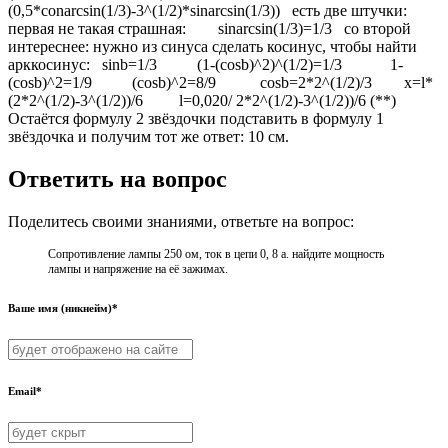
(0,5*conarcsin(1/3)-3^(1/2)*sinarcsin(1/3)) есть две штучки:
первая не такая страшная: sinarcsin(1/3)=1/3 со второй
интереснее: нужно из синуса сделать косинус, чтобы найти
арккосинус: sinb=1/3 (1-(cosb)^2)^(1/2)=1/3 1-
(cosb)^2=1/9 (cosb)^2=8/9 cosb=2*2^(1/2)/3 x=l*
(2*2^(1/2)-3^(1/2))/6 l=0,020/ 2*2^(1/2)-3^(1/2))/6 (**)
Остаётся формулу 2 звёздочки подставить в формулу 1
звёздочка и получим тот же ответ: 10 см.
Ответить на вопрос
Поделитесь своими знаниями, ответьте на вопрос:
Сопротивление лампы 250 ом, ток в цепи 0, 8 а. найдите мощность
лампы и напряжение на её зажимах.
Ваше имя (никнейм)*
Email*