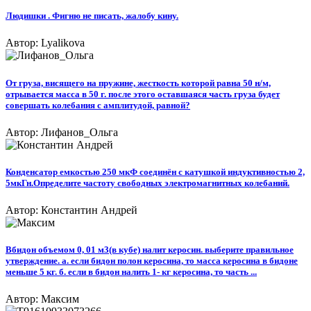
Людишки . Фигню не писать, жалобу кину.​
Автор: Lyalikova
От груза, висящего на пружине, жесткость которой равна 50 н/м,
отрывается масса в 50 г. после этого оставшаяся часть груза будет
совершать колебания с амплитудой, равной?
Автор: Лифанов_Ольга
Конденсатор емкостью 250 мкФ соединён с катушкой индуктивностью 2,
5мкГн.Определите частоту свободных электромагнитных колебаний.
Автор: Константин Андрей
Вбидон объемом 0, 01 м3(в кубе) налит керосин. выберите правильное
утверждение. а. если бидон полон керосина, то масса керосина в бидоне
меньше 5 кг. б. если в бидон налить 1- кг керосина, то часть ...
Автор: Максим