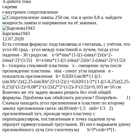
A-работа тока
t-время
r-внутренее сопротивление
Барскова1943
12.07.2020
Есть готовая формула: подставляешь и считаешь, с учётом, что
угол 60 град - угол между пластиной и лучом, тогда угол
падения - 30 градусов. x=h*sina*{1-[(1-(sina)^2)/(n^2-
(sina)^2]^(1/2)} h=x/sina*{1-[(1-(sina)^2)/(n^2-(sina)^2]^(1/2)}
h - толцина стекляной пластины x - смещение луча после
прохождение пластины sina - синус угла падения n -
показатель преломления h= 0,020/{sin30*{1-[(1-
(sin30)^2)/(2,25-(sin30)^2]^(1/2)}}=0,020/{1/2*{1-[(1-0,25)/(2,25-
0,25)]^(1/2)=0,08*2^(1/2)/(2*2^(1/2)-3^(1/2))=0,103 м=10 см
Конечно же эту задачу можно решить без этой общей
формулы. Проблема как объйснить рисунок? Попробую. 1)
Сначала находить угол преломления в пластине по второму
закону преломления света: sin30/sinb=1,5 sinb=1/3 2)
преломлённый луч, проходя через пластину с
перпендикуляром, поставленным в точку падения луча
образует прямоугольный треугльник. Из него выражаем длину
преломлённого луча (это гипотенуза) h=l*cosb=l*[1-