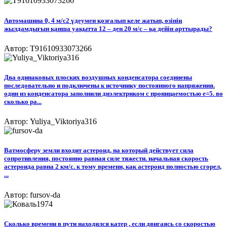
Автомашина 0, 4 м/с2 үдеумен қозғалып келе жатып, өзінің
жылдамдығын қанша уақытта 12 – ден 20 м/с – қа дейін арттырады?​
Автор: T91610933073266
Два одинаковых плоских воздушных конденсатора соединены
последовательно и подключены к источнику постоянного напряжения.
один из конденсатора заполнили диэлектриком с проницаемостью e=5. во
сколько ра...
Автор: Yuliya_Viktoriya316
Ватмосферу земли входит астероид, на который действует сила
сопротивления, постоянно равная силе тяжести. начальная скорость
астероида равна 2 км/с. к тому времени, как астероид полностью сгорел,
...
Автор: fursov-da
Сколько времени в пути находился катер , если двигаясь со скоростью