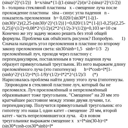
(sina)^2]^(1/2)} h=x/sina*{1-[(1-(sina)^2)/(n^2-(sina)^2]^(1/2)}
h - толцина стекляной пластины x - смещение луча после
прохождение пластины sina - синус угла падения n -
показатель преломления h= 0,020/{sin30*{1-[(1-
(sin30)^2)/(2,25-(sin30)^2]^(1/2)}}=0,020/{1/2*{1-[(1-0,25)/(2,25-
0,25)]^(1/2)=0,08*2^(1/2)/(2*2^(1/2)-3^(1/2))=0,103 м=10 см
Конечно же эту задачу можно решить без этой общей
формулы. Проблема как объйснить рисунок? Попробую. 1)
Сначала находить угол преломления в пластине по второму
закону преломления света: sin30/sinb=1,5 sinb=1/3 2)
преломлённый луч, проходя через пластину с
перпендикуляром, поставленным в точку падения луча
образует прямоугольный треугльник. Из него выражаем длину
преломлённого луча (это гипотенуза) h=l*cosb=l*[1-
(sinb)^2]^(1/2)=l*(1-1/9)^(1/2)=l*2*2^(1/2)/3 (*)
Нарисовалась проблема найти длину этого луча (гипотенузы.
3)проводим в стекляной пластине луч, который бы не
преломился. Луч проеломлённый и непреломлённый
образовывают тоже треугольник. "Смещение" на 20 мм это
кратчайшее расстояние между этими двумя лучами, т.е.
перпендикуляр. Получится прямоугольный треугольник: его
гипотезу это наша l, один катет - смещение 20 мм, второй
катет - часть непреломившегося луча. 4) в новом
треугольнике выражаем смещение х x=l*sin(30-b)=l*
(sin30*cosb-cos30*sinb)=l*