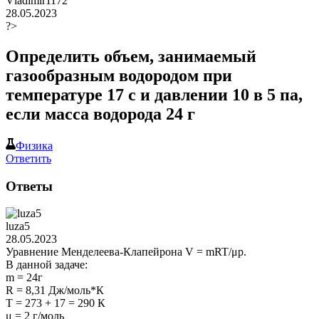
Vladimir1172
28.05.2023
?>
Определить объем, занимаемый
газообразным водородом при
температуре 17 с и давлении 10 в 5 па,
если масса водорода 24 г
Физика
Ответить
Ответы
luza5
28.05.2023
Уравнение Менделеева-Клапейрона V = mRT/μp.
В данной задаче:
m = 24г
R = 8,31 Дж/моль*К
T = 273 + 17 = 290 К
μ = 2 г/моль