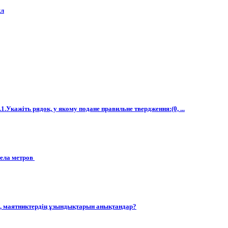
кл
.Укажіть рядок, у якому подане правильне твердження:(0, ...
ела метров ​
а, маятниктердің ұзындықтарын анықтандар?​