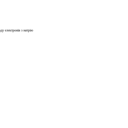
ду електронів з натрiю