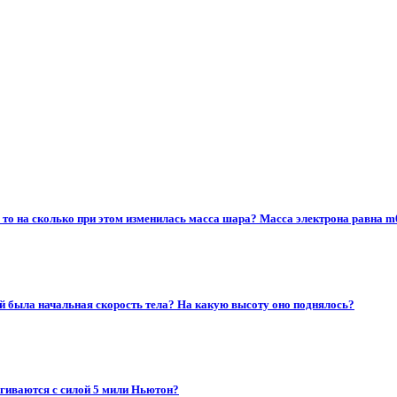
то на сколько при этом изменилась масса шара? Масса электрона равна m0=9
кой была начальная скорость тела? На какую высоту оно поднялось?​
гиваются с силой 5 мили Ньютон?​