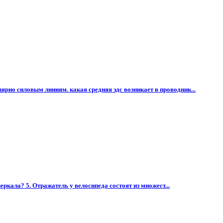
ярно силовым линиям. какая средняя эдс возникает в проводник...
зеркала? 5. Отражатель у велосипеда состоят из множест...