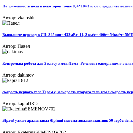
Напряженность поля в некоторой точке 0, 4*10^3 н/кл. определить величину
Автор: vkaloshin
Выполните перевод в СИ: 345mm= 432мВт- 11, 2 км/с= 400r= 54км/ч= 5М
Автор: Павел
Контрольна робота для 5 класу з мовиТема: Речення з однорідними членами
Автор: dakimov
скорость первого тела Терем с, и скорость второго тела тем с скорость пер
Автор: kapral1812
Бірдей уақыт аралығында бірінші математикалық маятник 50 тербеліс, а
Автор: EkaterinaSEMENOV702