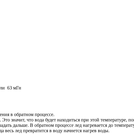
 или 63 мГн
ения в обратном процессе.
то значит, что вода будет находиться при этой температуре, пока
падать дальше. В обратном процессе лед нагревается до температу
гда весь лед превратится в воду начнется нагрев воды.