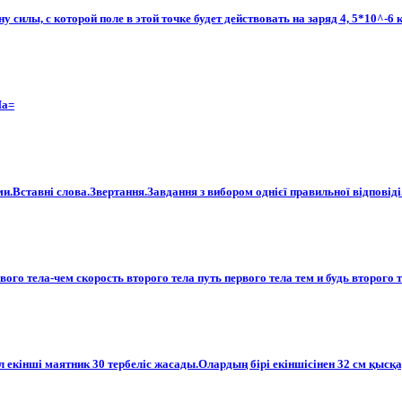
 силы, с которой поле в этой точке будет действовать на заряд 4, 5*10^-6 
Па=
.Вставні слова.Звертання.Завдання з вибором однієї правильної відповіді.1
вого тела-чем скорость второго тела путь первого тела тем и будь второго т
л екінші маятник 30 тербеліс жасады.Олардың бірі екіншісінен 32 см қысқ