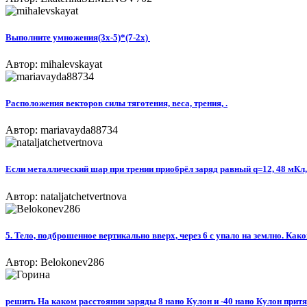
Выполните умножения(3х-5)*(7-2х) ​
Автор: mihalevskayat
Расположения векторов силы тяготения, веса, трения, .
Автор: mariavayda88734
Если металлический шар при трении приобрёл заряд равный q=12, 48 мКл, 
Автор: nataljatchetvertnova
5. Тело, подброшенное вертикально вверх, через 6 с упало на землно. Ка
Автор: Belokonev286
решить На каком расстоянии заряды 8 нано Кулон и -40 нано Кулон притя