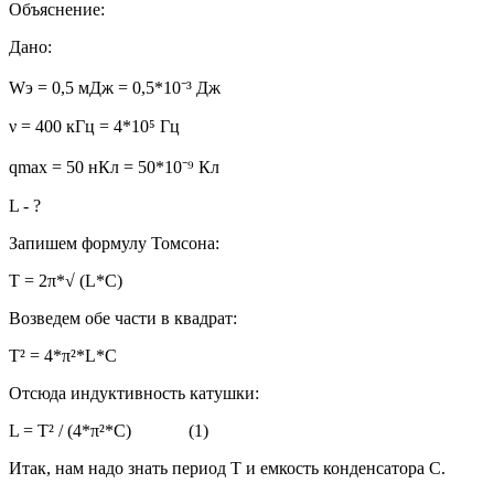
Объяснение:
Дано:
Wэ = 0,5 мДж = 0,5*10⁻³ Дж
ν = 400 кГц = 4*10⁵ Гц
qmax = 50 нКл = 50*10⁻⁹ Кл
L - ?
Запишем формулу Томсона:
T = 2π*√ (L*C)
Возведем обе части в квадрат:
T² = 4*π²*L*C
Отсюда индуктивность катушки:
L = T² / (4*π²*C) (1)
Итак, нам надо знать период T и емкость конденсатора С.