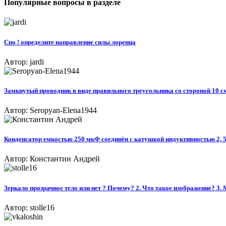
Популярные вопросы в разделе
Спо ! определите направление силы лоренца
Автор: jardi
Замкнутый проводник в виде правильного треугольника со стороной 10 см
Автор: Seropyan-Elena1944
Конденсатор емкостью 250 мкФ соединён с катушкой индуктивностью 2, 
Автор: Константин Андрей
Зеркало прозрачное тело или нет ? Почему? 2. Что такое изображение? 3. М
Автор: stolle16