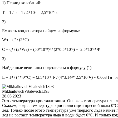
1) Период колебаний:
T = 1 / υ = 1 / 4*10⁵ = 2,5*10⁻⁶ c
2)
Емкость конденсатора найдем из формулы:
Wэ = q² / (2*C)
C = q² / (2*Wэ) = (50*10⁻⁹)² / (2*0,5*10⁻³) = 2,5*10⁻¹² Ф
3)
Найденные величины подставляем в формулу (1)
L = T² / (4*π²*C) = (2,5*10⁻⁶ )² / (4*3,14²* 2,5*10⁻¹²) ≈ 0,063 Гн
MikhailovichVitalevich1393
28.05.2023
Это - температура кристаллизации. Она же - температура плавл
Скажем, вода. - температура кристаллизации пресной воды 0°С. Э
лед. Только после этого температура уже твердого льда начнет 
лед не растает, температура льда и воды будет 0°С. И только ко