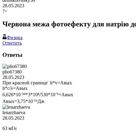
deniskotvitsky56
28.05.2023
?>
Червона межа фотоефекту для натрiю до
Физика
Ответить
Ответы
plio67380
28.05.2023
При красной границе h*v=Aвых
h*c/λ=Авых
6,626*10⁻³⁴*3*10⁸/530*10⁻⁹=Авых
Авых=3,75*10⁻¹⁹Дж
lenarzhaeva
28.05.2023
63 мГн