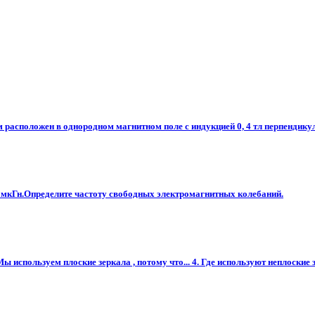
 расположен в однородном магнитном поле с индукцией 0, 4 тл перпендикул
5мкГн.Определите частоту свободных электромагнитных колебаний.
ы используем плоские зеркала , потому что... 4. Где используют неплоские 