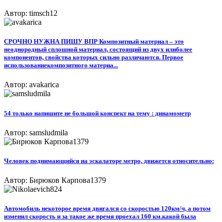
Автор: timsch12
CРОЧНО НУЖНА ПИШУ ВПР Композитный материал – это
неоднородный сплошной материал, состоящий из двух илиболее
компонентов, свойства которых сильно различаются. Первое
использованиекомпозитного материа...
Автор: avakarica
54 только напишите не большой конспект на тему : динамометр
Автор: samsludmila
Человек поднимающийся на эскалаторе метро, движется относительно:
Автор: Бирюков Карпова1379
Автомобиль некоторое время двигался со скоростью 120км/ч, а потом
изменил скорость и за такое же время проехал 160 км.какой была