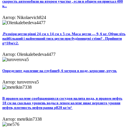
скорость автомобиля на втором участке , если в общем он приехал 400
к...
Автор: Nikolaevich824
.Розміри цегли рівні 24 см х 14 см х 5 см. Маса цегли — 9, 6 кг. Обчисліть
найбільший і найменший тиск цегли при будівництві стіни? . Прийняти
g≈10м/с2.
Автор: Olenkalebedeva4477
Определите давление на глубине0, 6 метров в воде, керосине, ртути.
Автор: turoverova5
В правом колене сообщающихся сосудов налита вода, в правом нефть
18 см на сколько уровень воды в левом колене ниже верхнего уровня
нефти, плотность нефти равна р820 кг/м³ ​
Автор: metelkin7338