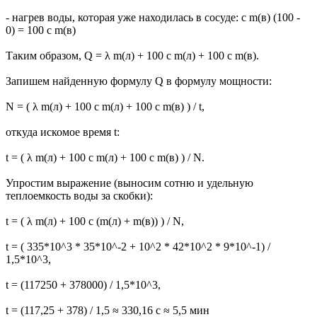
- нагрев воды, которая уже находилась в сосуде: c m(в) (100 -
0) = 100 с m(в)
Таким образом, Q = λ m(л) + 100 c m(л) + 100 с m(в).
Запишем найденную формулу Q в формулу мощности:
N = ( λ m(л) + 100 c m(л) + 100 с m(в) ) / t,
откуда искомое время t:
t = ( λ m(л) + 100 c m(л) + 100 с m(в) ) / N.
Упростим выражение (выносим сотню и удельную
теплоемкость воды за скобки):
t = ( λ m(л) + 100 c (m(л) + m(в)) ) / N,
t = ( 335*10^3 * 35*10^-2 + 10^2 * 42*10^2 * 9*10^-1) /
1,5*10^3,
t = (117250 + 378000) / 1,5*10^3,
t = (117,25 + 378) / 1,5 ≈ 330,16 c ≈ 5,5 мин