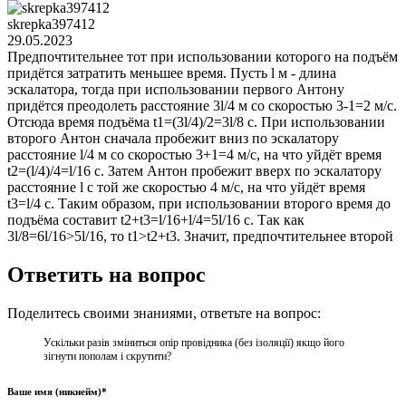
skrepka397412
29.05.2023
Предпочтительнее тот при использовании которого на подъём
придётся затратить меньшее время. Пусть l м - длина
эскалатора, тогда при использовании первого Антону
придётся преодолеть расстояние 3l/4 м со скоростью 3-1=2 м/с.
Отсюда время подъёма t1=(3l/4)/2=3l/8 с. При использовании
второго Антон сначала пробежит вниз по эскалатору
расстояние l/4 м со скоростью 3+1=4 м/с, на что уйдёт время
t2=(l/4)/4=l/16 с. Затем Антон пробежит вверх по эскалатору
расстояние l с той же скоростью 4 м/с, на что уйдёт время
t3=l/4 с. Таким образом, при использовании второго время до
подъёма составит t2+t3=l/16+l/4=5l/16 с. Так как
3l/8=6l/16>5l/16, то t1>t2+t3. Значит, предпочтительнее второй
Ответить на вопрос
Поделитесь своими знаниями, ответьте на вопрос:
Ускільки разів зміниться опір провідника (без ізоляції) якщо його
зігнути пополам і скрутити?
Ваше имя (никнейм)*