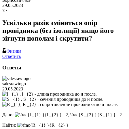
Борисович409
29.05.2023
?>
Ускільки разів зміниться опір
провідника (без ізоляції) якщо його
зігнути пополам і скрутити?
Физика
Ответить
Ответы
salesrawtogo
29.05.2023
- длина проводника до и после.
- сечения проводника до и после.
- сопротивление проводника до и после.
Дано:
Найти: