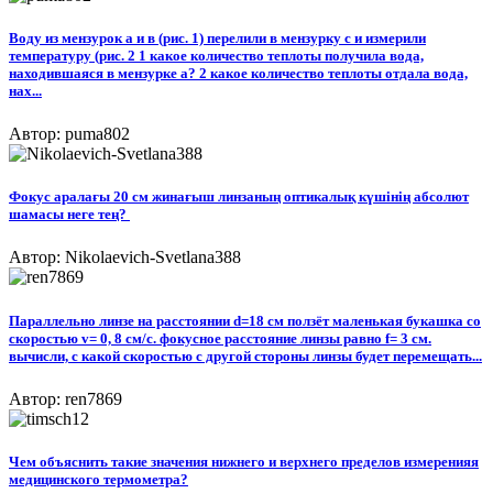
Воду из мензурок а и в (рис. 1) перелили в мензурку с и измерили
температуру (рис. 2 1 какое количество теплоты получила вода,
находившаяся в мензурке а? 2 какое количество теплоты отдала вода,
нах...
Автор: puma802
Фокус аралағы 20 см жинағыш линзаның оптикалық күшінің абсолют
шамасы неге тең? ​
Автор: Nikolaevich-Svetlana388
Параллельно линзе на расстоянии d=18 см ползёт маленькая букашка со
скоростью v= 0, 8 см/с. фокусное расстояние линзы равно f= 3 cм.
вычисли, с какой скоростью с другой стороны линзы будет перемещать...
Автор: ren7869
Чем объяснить такие значения нижнего и верхнего пределов измеренияя
медицинского термометра?