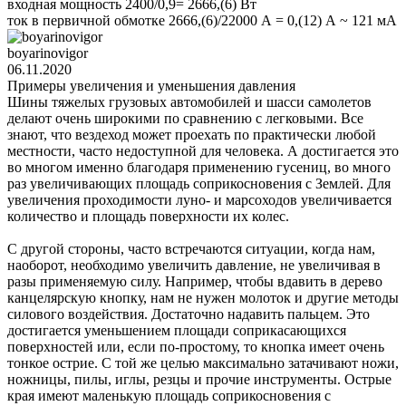
входная мощность 2400/0,9= 2666,(6) Вт
ток в первичной обмотке 2666,(6)/22000 А = 0,(12) А ~ 121 мА
boyarinovigor
06.11.2020
Примеры увеличения и уменьшения давления
Шины тяжелых грузовых автомобилей и шасси самолетов
делают очень широкими по сравнению с легковыми. Все
знают, что вездеход может проехать по практически любой
местности, часто недоступной для человека. А достигается это
во многом именно благодаря применению гусениц, во много
раз увеличивающих площадь соприкосновения с Землей. Для
увеличения проходимости луно- и марсоходов увеличивается
количество и площадь поверхности их колес.
С другой стороны, часто встречаются ситуации, когда нам,
наоборот, необходимо увеличить давление, не увеличивая в
разы применяемую силу. Например, чтобы вдавить в дерево
канцелярскую кнопку, нам не нужен молоток и другие методы
силового воздействия. Достаточно надавить пальцем. Это
достигается уменьшением площади соприкасающихся
поверхностей или, если по-простому, то кнопка имеет очень
тонкое острие. С той же целью максимально затачивают ножи,
ножницы, пилы, иглы, резцы и прочие инструменты. Острые
края имеют маленькую площадь соприкосновения с