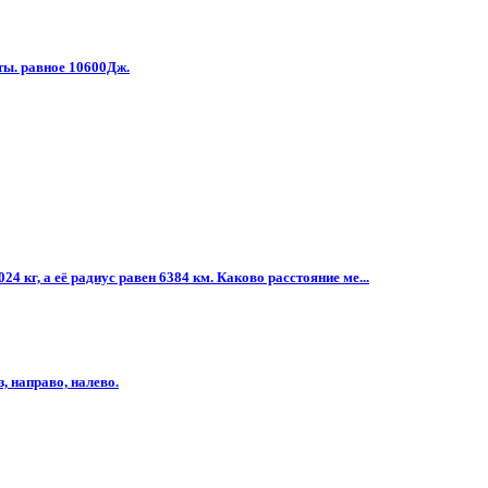
ты. равное 10600Дж.
4 кг, а её радиус равен 6384 км. Каково расстояние ме...
, направо, налево.