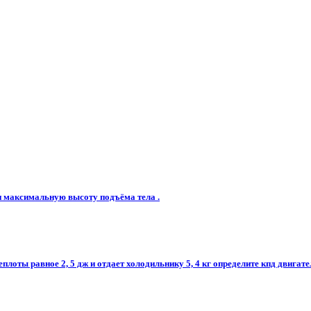
ли максимальную высоту подъёма тела .
плоты равное 2, 5 дж и отдает холодильнику 5, 4 кг определите кпд двигател