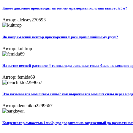
Какое давление производит на землю мраморная колонна высотой 5м?
Автор: aleksey270593
Як напрямлений вектор прискорення у разі прямолінійному руху?
Автор: kulttrop
На катке весной растаяло 4 тонны льда . сколько тепла было поглощено п
Автор: femida69
Что называется моментом силы? как выражается момент силы через моду
Автор: denchiklo2299667
Конденсатор емкостью 1мкФ, предварительно заряженный до разности пот