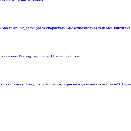
массой 60 кг, бегущий со скоростью 2м/c относительно тележки, найти скор
тивлении. Расход энергии за 10 часов работы
оти на сталеву плиту і, відскочивши, піднялася до початкової точки?3. Один