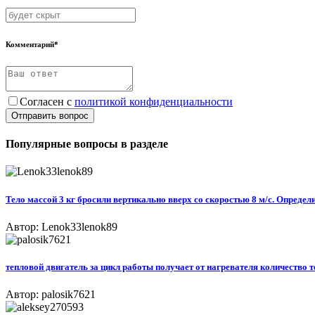
Комментарий*
Согласен с
политикой конфиденциальности
Отправить вопрос
Популярные вопросы в разделе
Тело массой 3 кг бросили вертикально вверх со скоростью 8 м/с. Опреде
Автор: Lenok33lenok89
тепловой двигатель за цикл работы получает от нагревателя количество те
Автор: palosik7621