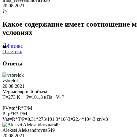
Irina_Nevretdinova1630
20.08.2021
?>
Какое содержание имеет соотношение м
условиях
Физика
Ответить
Ответы
vsbrelok
20.08.2021
M/p-молярный объем
T=273 К P=101,3 кПа V- ?
PV=m*R*T/M
P=p*R*T/M
Vм=R*T/P=8,31*273/101,3*10^3=22,4*10^-3 кг/м3
Aleksei Aleksandrovna649
20.08.2021