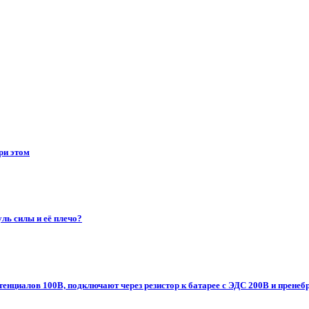
ри этом
ль силы и её плечо?
енциалов 100В, подключают через резистор к батарее с ЭДС 200В и пренеб