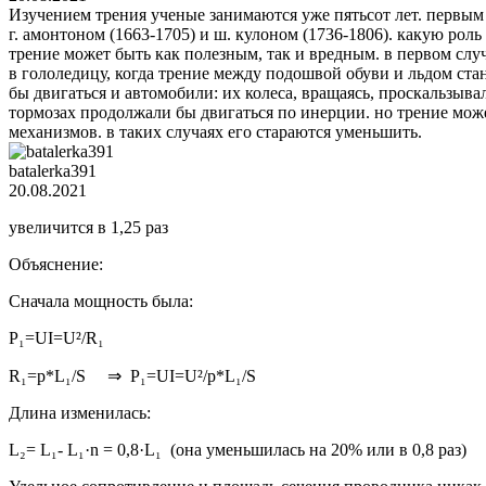
Изучением трения ученые занимаются уже пятьсот лет. первым
г. амонтоном (1663-1705) и ш. кулоном (1736-1806). какую рол
трение может быть как полезным, так и вредным. в первом случ
в гололедицу, когда трение между подошвой обуви и льдом ста
бы двигаться и автомобили: их колеса, вращаясь, проскальзыв
тормозах продолжали бы двигаться по инерции. но трение мож
механизмов. в таких случаях его стараются уменьшить.
batalerka391
20.08.2021
увеличится в 1,25 раз
Объяснение:
Сначала мощность была:
P₁=UI=U²/R₁
R₁=p*L₁/S ⇒ P₁=UI=U²/p*L₁/S
Длина изменилась:
L₂= L₁- L₁·n = 0,8·L₁ (она уменьшилась на 20% или в 0,8 раз)