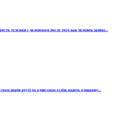
ость тележки с человеком после того как человек запры...
 грам парів ртуті та один грам гелію мають однакову...