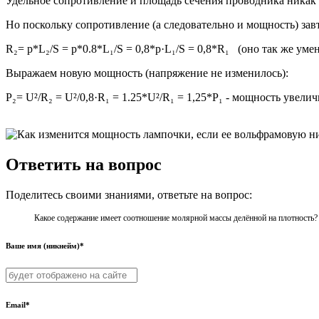
Удельное сопротивление и площадь сечения проводника никак 
Но поскольку сопротивление (а следовательно и мощность) зав
R₂= p*L₂/S = p*0.8*L₁/S = 0,8*р·L₁/S = 0,8*R₁ (оно так же умен
Выражаем новую мощность (напряжение не изменилось):
P₂= U²/R₂ = U²/0,8·R₁ = 1.25*U²/R₁ = 1,25*P₁ - мощность увеличи
Ответить на вопрос
Поделитесь своими знаниями, ответьте на вопрос:
Какое содержание имеет соотношение молярной массы делённой на плотность?
Ваше имя (никнейм)*
Email*