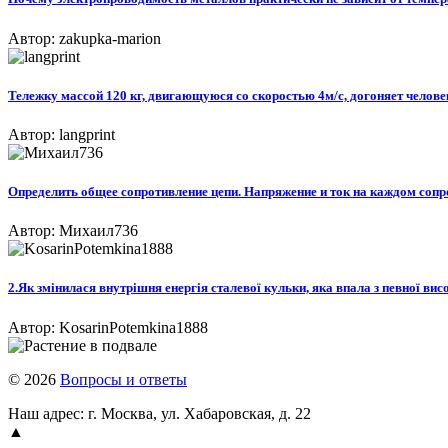
Автор: zakupka-marion
Тележку массой 120 кг, двигающуюся со скоростью 4м/c, догоняет человек 
Автор: langprint
Определить общее сопротивление цепи. Напряжение и ток на каждом сопро
Автор: Михаил736
2.Як змінилася внутрішня енергія сталевої кульки, яка впала з певної вис
Автор: KosarinPotemkina1888
© 2026
Вопросы и ответы
Наш адрес: г. Москва, ул. Хабаровская, д. 22
▲