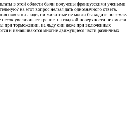
зультаты в этой области были получены французскими учеными
тельную? на этот вопрос нельзя дать однозначного ответа.
рения покоя ни люди, ни животные не могли бы ходить по земле.
 песок увеличивает трение. на гладкой поверхности не смогли
ины при торможении. на льду они даже при включенных
ваются и изнашиваются многие движущиеся части различных