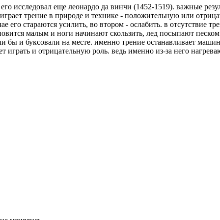
 его исследовал еще леонардо да винчи (1452-1519). важные ре
ь играет трение в природе и технике - положительную или отрица
ае его стараются усилить, во втором - ослабить. в отсутствие т
новится малым и ноги начинают скользить, лед посыпают песком:
али бы и буксовали на месте. именно трение останавливает маш
ет играть и отрицательную роль. ведь именно из-за него нагре