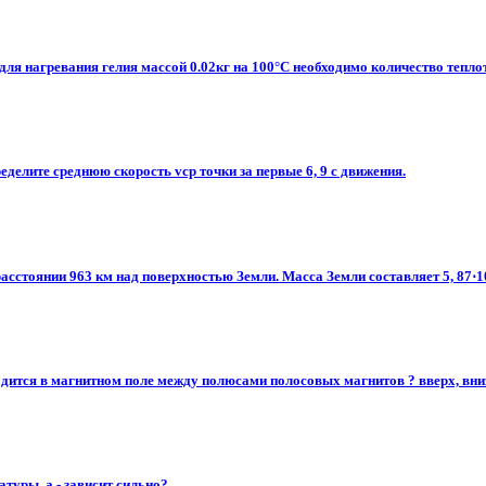
для нагревания гелия массой 0.02кг на 100°С необходимо количество тепло
пределите среднюю скорость vср точки за первые 6, 9 с движения.
асстоянии 963 км над поверхностью Земли. Масса Земли составляет 5, 87⋅102
одится в магнитном поле между полюсами полосовых магнитов ? вверх, вниз
туры, а - зависит сильно?