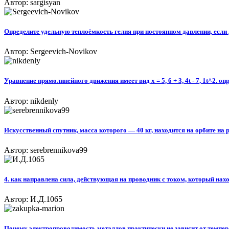
Автор: sargisyan
Определите удельную теплоёмкость гелия при постоянном давлении, если 
Автор: Sergeevich-Novikov
Уравнение прямолинейного движения имеет вид x = 5, 6 + 3, 4t - 7, 1t^2. о
Автор: nikdenly
Искусственный спутник, масса которого — 40 кг, находится на орбите на р
Автор: serebrennikova99
4. как направлена сила, действующая на проводник с током, который нах
Автор: И.Д.1065
Почему электропроводимость металлов практически не зависит от темпера