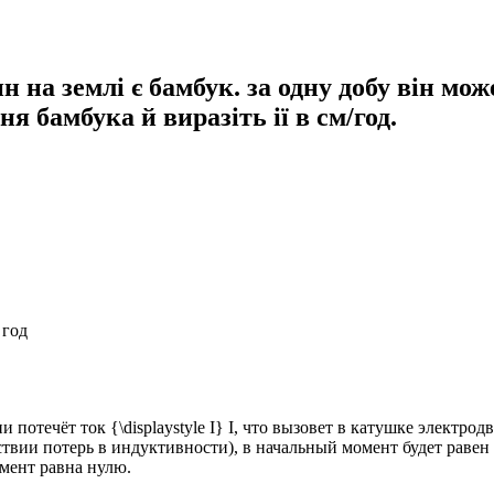
на землі є бамбук. за одну добу він мож
 бамбука й виразіть ії в см/год.
 год
 потечёт ток {\displaystyle I} I, что вызовет в катушке элект
вии потерь в индуктивности), в начальный момент будет равен т
мент равна нулю.