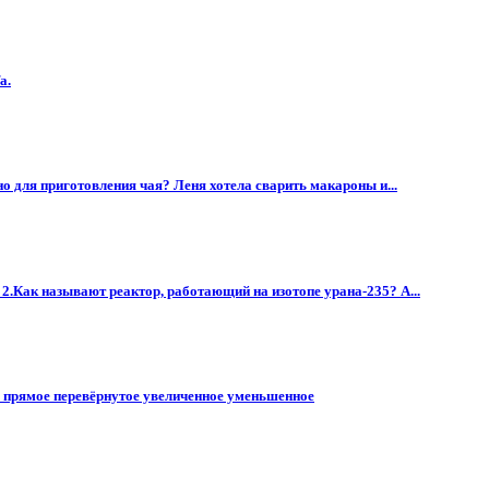
а.
но для приготовления чая? Леня хотела сварить макароны и...
 2.Как называют реактор, работающий на изотопе урана-235? А...
 прямое перевёрнутое увеличенное уменьшенное