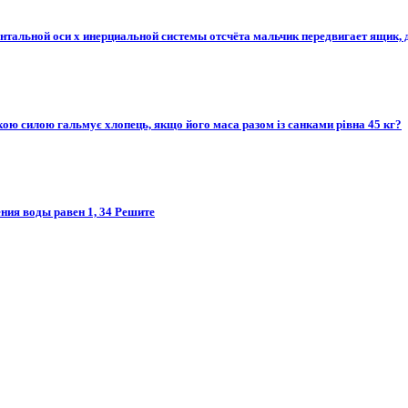
льной оси х инерциальной системы отсчёта мальчик передвигает ящик, дейс
якою силою гальмує хлопець, якщо його маса разом із санками рівна 45 кг?
ния воды равен 1, 34 Решите