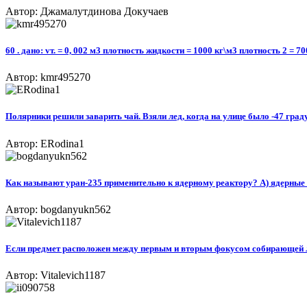
Автор: Джамалутдинова Докучаев
60 . дано: vт. = 0, 002 м3 плотность жидкости = 1000 кг\м3 плотность 2 =
Автор: kmr495270
Полярники решили заварить чай. Взяли лед, когда на улице было -47 град
Автор: ERodina1
Как называют уран-235 применительно к ядерному реактору? А) ядерные о
Автор: bogdanyukn562
Если предмет расположен между первым и вторым фокусом собирающей л
Автор: Vitalevich1187