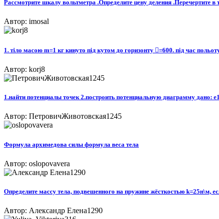
Рассмотрите шкалу вольтметра .Определите цену деления .Перечертите в т
Автор: imosal
1. тіло масою m=1 кг кинуто під кутом до горизонту =600. під час польо
Автор: korj8
1.найти потенциалы точек 2.построить потенциальную диаграмму дано: e1=2
Автор: ПетровичЖивотовская1245
Формула архимедова силы формула веса тела
Автор: oslopovavera
Определите массу тела, подвешенного на пружине жёсткостью k=25н\м, ес
Автор: Александр Елена1290