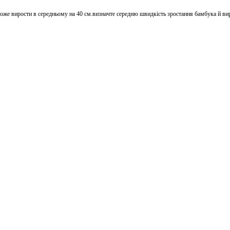
же вирости в середньому на 40 см.визначте середню швидкість зростання бамбука й вираз