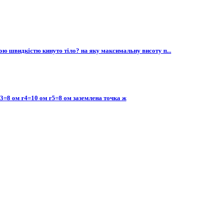
вою швидкістю кинуто тіло? на яку максимальну висоту п...
r3=8 ом r4=10 ом r5=8 ом заземлена точка ж