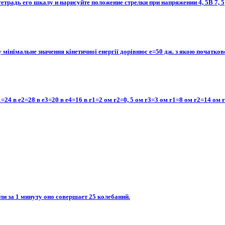
етрадь его шкалу и нарисуйте положение стрелки при напряжении 4, 5В 7, 5
ту мінімальне значення кінетичної енергії дорівнює е=50 дж. з якою початко
4 в e2=28 в e3=20 в e4=16 в r1=2 ом r2=0, 5 ом r3=3 ом r1=8 ом r2=14 ом 
ли за 1 минуту оно совершает 25 колебаний.