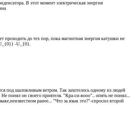
онденсатора. В этот момент электрическая энергия
вна
ет проходить до тех пор, пока магнитная энергия катушки не
-U_{0}} -U_{0}.
ется под шаловливым ветром. Так захотелось одному из людей
Не понял он своего приятеля. "Кра-си-вооо".. опять не понял...
ке,неизвестном ранее... "Что за язык это?"-спросил второй