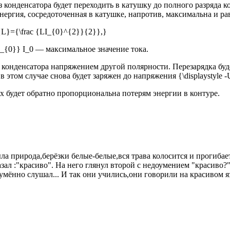
из конденсатора будет переходить в катушку до полного разряда к
нергия, сосредоточенная в катушке, напротив, максимальна и ра
_{L}={\frac {LI_{0}^{2}}{2}},}
e I_{0}} I_0 — максимальное значение тока.
ка конденсатора напряжением другой полярности. Перезарядка буд
 этом случае снова будет заряжен до напряжения {\displaystyle 
ых будет обратно пропорциональна потерям энергии в контуре.
ла природа,берёзки белые-белые,вся трава колосится и прогиба
зал :"красиво". На него глянул второй с недоумением "красиво?" 
ённо слушал... И так они учились,они говорили на красивом язы