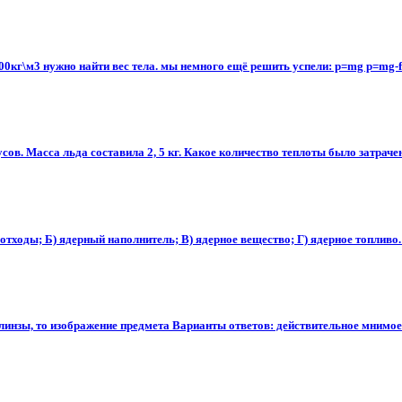
 7000кг\м3 нужно найти вес тела. мы немного ещё решить успели: p=mg p=mg-f
усов. Масса льда составила 2, 5 кг. Какое количество теплоты было затраче
тходы; Б) ядерный наполнитель; В) ядерное вещество; Г) ядерное топливо.
инзы, то изображение предмета Варианты ответов: действительное мнимое