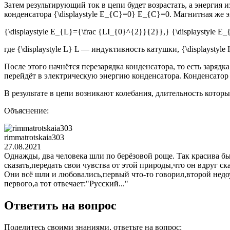
Затем результирующий ток в цепи будет возрастать, а энергия 
конденсатора {\displaystyle E_{C}=0} E_{C}=0. Магнитная же э
{\displaystyle E_{L}={\frac {LI_{0}^{2}}{2}},} {\displaystyle E
где {\displaystyle L} L — индуктивность катушки, {\displaystyl
После этого начнётся перезарядка конденсатора, то есть заряд
перейдёт в электрическую энергию конденсатора. Конденсатор в
В результате в цепи возникают колебания, длительность котор
Объяснение:
rimmatrotskaia303
27.08.2021
Однажды, два человека шли по берёзовой роще. Так красива бы
сказать,передать свои чувства от этой природы,что он вдруг ска
Они всё шли и любовались,первый что-то говорил,второй недоум
первого,а тот отвечает:"Русский..."
Ответить на вопрос
Поделитесь своими знаниями, ответьте на вопрос: