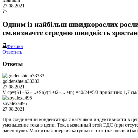
Mamikin
27.08.2021
?>
Одним із найбільш швидкорослих рослин 
см.визначте середню швидкість зростання
Физика
Ответить
Ответы
goldenshtein33333
27.08.2021
V ср=(S1+S2+...+Sn)/(t1+t2+... +tn) =40/24=5/3 приблизно 1,7 см/
zoyalexa495
27.08.2021
При соединении конденсатора с катушкой индуктивности в цепи
уменьшение тока в цепи. Ток, вызванный этой ЭДС (при отсутст
равен нулю. Магнитная энергия катушки в этот (начальный) мо