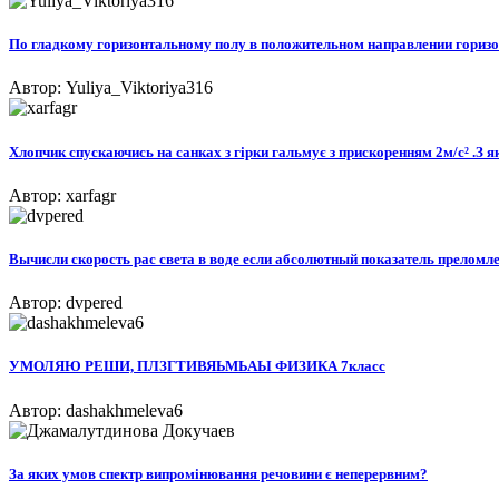
По гладкому горизонтальному полу в положительном направлении горизонта
Автор: Yuliya_Viktoriya316
Хлопчик спускаючись на санках з гірки гальмує з прискоренням 2м/с² .З 
Автор: xarfagr
Вычисли скорость рас света в воде если абсолютный показатель преломле
Автор: dvpered
УМОЛЯЮ РЕШИ, ПЛЗГТИВЯЬМЬАЫ ФИЗИКА 7класс
Автор: dashakhmeleva6
За яких умов спектр випромінювання речовини є неперервним?