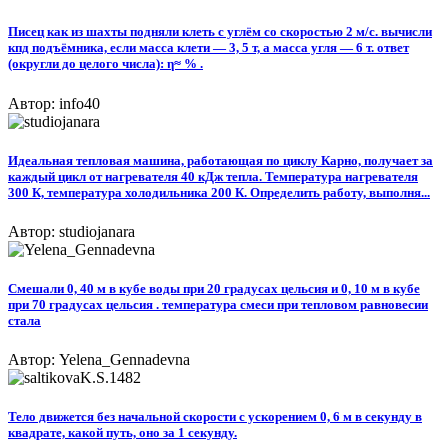
Писец как из шахты подняли клеть с углём со скоростью 2 м/с. вычисли
кпд подъёмника, если масса клети — 3, 5 т, а масса угля — 6 т. ответ
(округли до целого числа): η≈ % .
Автор: info40
Идеальная тепловая машина, работающая по циклу Карно, получает за
каждый цикл от нагревателя 40 кДж тепла. Температура нагревателя
300 К, температура холодильника 200 К. Определить работу, выполня...
Автор: studiojanara
Смешали 0, 40 м в кубе воды при 20 градусах цельсия и 0, 10 м в кубе
при 70 градусах цельсия . температура смеси при тепловом равновесии
стала
Автор: Yelena_Gennadevna
Тело движется без начальной скорости с ускорением 0, 6 м в секунду в
квадрате, какой путь, оно за 1 секунду.​