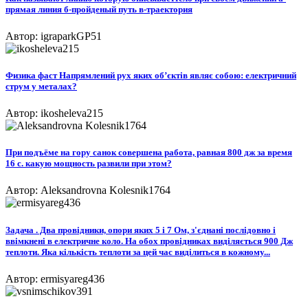
прямая линия б-пройденый путь в-траектория
Автор: igraparkGP51
Физика фаст Напрямлений рух яких об’єктів являє собою: електричний
струм у металах?
Автор: ikosheleva215
При подъёме на гору санок совершена работа, равная 800 дж за время
16 с. какую мощность развили при этом?
Автор: Aleksandrovna Kolesnik1764
Задача . Два провідники, опори яких 5 і 7 Ом, з'єднані послідовно і
ввімкнені в електричне коло. На обох провідниках виділяється 900 Дж
теплоти. Яка кількість теплоти за цей час виділиться в кожному...
Автор: ermisyareg436