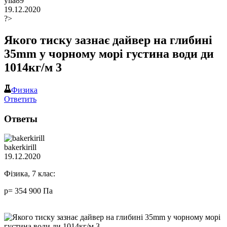
ylia89
19.12.2020
?>
Якого тиску зазнає дайвер на глибині
35mm у чорному морі густина води ди
1014кг/м 3
Физика
Ответить
Ответы
bakerkirill
19.12.2020
Фізика, 7 клас:
р= 354 900 Па