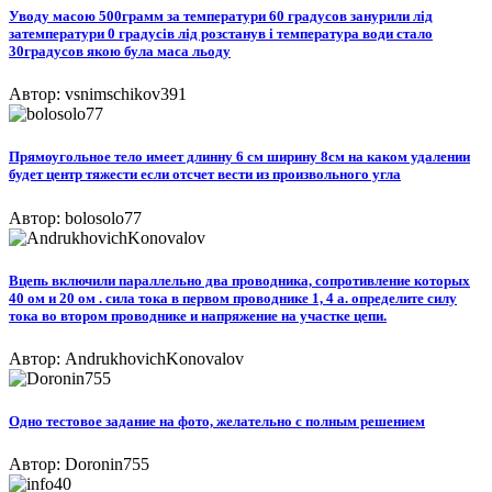
Уводу масою 500грамм за температури 60 градусов занурили лід
затемператури 0 градусів лід розстанув і температура води стало
30градусов якою була маса льоду
Автор: vsnimschikov391
Прямоугольное тело имеет длинну 6 см ширину 8см на каком удалении
будет центр тяжести если отсчет вести из произвольного угла
Автор: bolosolo77
Вцепь включили параллельно два проводника, сопротивление которых
40 ом и 20 ом . сила тока в первом проводнике 1, 4 а. определите силу
тока во втором проводнике и напряжение на участке цепи.
Автор: AndrukhovichKonovalov
Одно тестовое задание на фото, желательно с полным решением
Автор: Doronin755