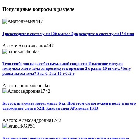
Популярные вопросы в разделе
1)переведите в систему си 120 км/час 2)переведите в систему си 154 мкн
Автор: Анатольевич447
Тело свободно падает без начальной скорости. Изменение модуля
импульса этого тела за промежуток времени 2 с равно 10 кг·м/с. Чему
равна масса тела? 5 кг 0, 5 кг 10 г 0, 2 т
Автор: mmreznichenko
Брусок из алмаза имеет массу 6 кг. При этом он погружён в воду и на его
удерживает сила в 52Н. Какова сила АРхимеда ПЛЗ
Автор: Александровна1742
Как называют линию которую описываеттело при своём движении а-