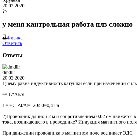
Хрулёва
20.02.2020
?>
у меня кантрольная работа плз сложно
Физика
Ответить
Ответы
dmdlir
20.02.2020
1)чему равна индуктивность катушки если при изменении силы 
е=-L*ΔI/Δt
L= e : ΔI/Δt= 20/50=0,4 Гн
2)Проводник длиной 2 м и сопротивлением 0.02 ом движется в
тока, возникающего в проводнике? Индукция магнитного поля
При движении проводника в магнитном поле возникает ЭДС