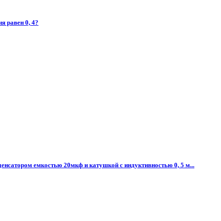
я равен 0, 4?
денсатором емкостью 20мкф и катушкой с индуктивностью 0, 5 м...