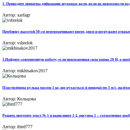
1. Приведите примеры дифракции звуковых волн, волн на поверхности воды
Автор: xarfagr
Пробирку высотой 50 см переворачивают вверх дном и погружают открытым
Автор: vsbrelok
1.Найдите совершенную работу, если приложенная сила равна 20 Н, а прой
Автор: mikhisakov2017
Пластилінова кулька масою 1 кг, що рухається зі швидкістю 5 м/с, налiтас на
Автор: Кольцова
Решить прочтите текст № 1 и выполните 1-2. рисунок 1 – схематичное изо
Автор: ibird777