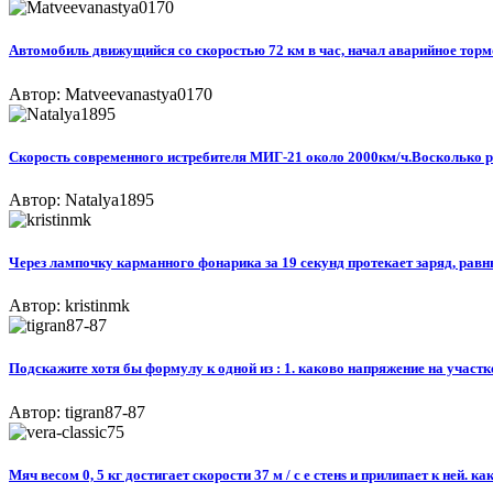
Автомобиль движущийся со скоростью 72 км в час, начал аварийное тормо
Автор: Matveevanastya0170
Скорость современного истребителя МИГ-21 около 2000км/ч.Восколько раз
Автор: Natalya1895
Через лампочку карманного фонарика за 19 секунд протекает заряд, равны
Автор: kristinmk
Подскажите хотя бы формулу к одной из : 1. каково напряжение на участ
Автор: tigran87-87
Мяч весом 0, 5 кг достигает скорости 37 м / с e стенs и прилипает к ней. к