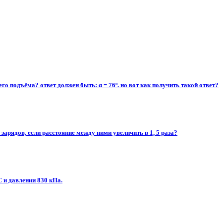
го подъёма? ответ должен быть: α = 76º. но вот как получить такой ответ?
арядов, если расстояние между ними увеличить в 1, 5 раза?
С и давлении 830 кПа.