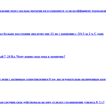
жение.через сколько времени он остановится, если коэффициент торможени
 больше расстояние пролетит миг-21 по с равнению с ЛА-5 за 2 ч. С дано
й 7, 24 Кл. Чему равна сила тока в лампочке?
ке цепи с активным сопротивлением 6 ом, последовательно включенным кон
акая средняя сила действовала на мяч, если все столкновение длилось 0, 1 с?