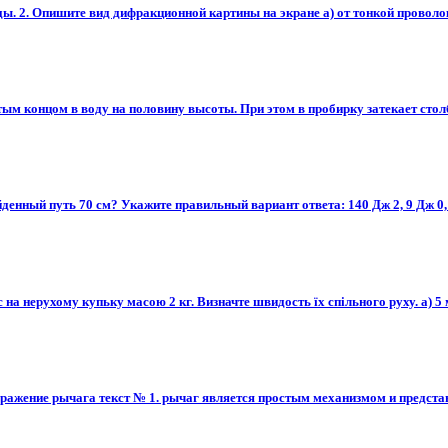
. 2. Опишите вид дифракционной картины на экране а) от тонкой проволоки,
 концом в воду на половину высоты. При этом в пробирку затекает столби
денный путь 70 см? Укажите правильный вариант ответа: 140 Дж 2, 9 Дж 0, 
 нерухому купьку масою 2 кг. Визначте швидость їх спільного руху. а) 5 м/св)
бражение рычага текст № 1. рычаг является простым механизмом и представ-