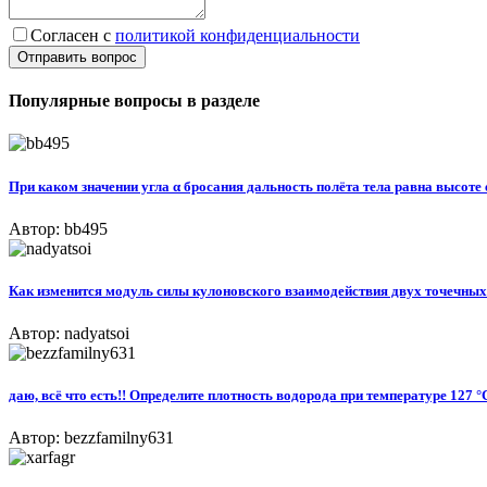
Согласен с
политикой конфиденциальности
Отправить вопрос
Популярные вопросы в разделе
При каком значении угла α бросания дальность полёта тела равна высоте е
Автор: bb495
Как изменится модуль силы кулоновского взаимодействия двух точечных з
Автор: nadyatsoi
даю, всё что есть!! Определите плотность водорода при температуре 127 °
Автор: bezzfamilny631