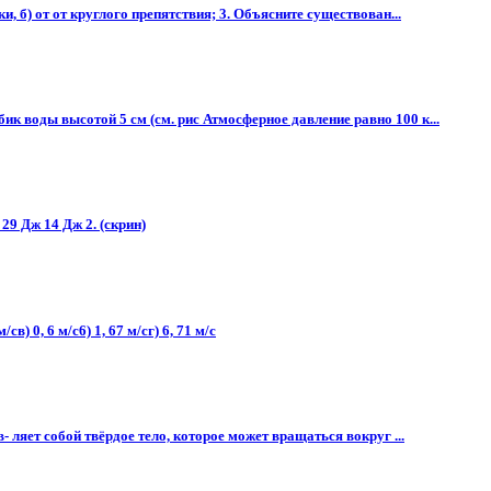
 б) от от круглого препятствия; 3. Объясните существован...
к воды высотой 5 см (см. рис Атмосферное давление равно 100 к...
29 Дж 14 Дж 2. (скрин)
 0, 6 м/с6) 1, 67 м/сг) 6, 71 м/с​
 ляет собой твёрдое тело, которое может вращаться вокруг ...