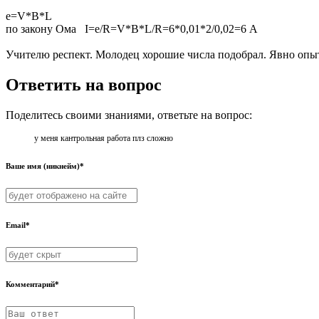
е=V*B*L
по закону Ома I=е/R=V*B*L/R=6*0,01*2/0,02=6 А
Учителю респект. Молодец хорошие числа подобрал. Явно опы
Ответить на вопрос
Поделитесь своими знаниями, ответьте на вопрос:
у меня кантрольная работа плз сложно
Ваше имя (никнейм)*
Email*
Комментарий*