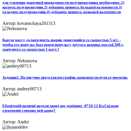
для усиления дырочной проводимости полупроводника необходимо..1)
нагреть полупроводник 2) добавить примесь большей валентности 3)
охладить полупроводник 4) добавить примесь меньшей валентности
Автор: kovansckaya201313
Какую массу должен иметь шарик движущийся со скоростью 5 м/с, ,
чтобы его импульс был равен импульсу другого шарика массой 500 г,
скачущего со скоростью 1 км/ч ?
Автор: Nekrasova
Задания1. На рисунке представлен график зависимости пути от времени.​
Автор: andrey00713
Ебонітовій паличці надали заряд що дорівнює -8*10-12 Кл.Скільки
електронів створює цей заряд?
Автор: Andei