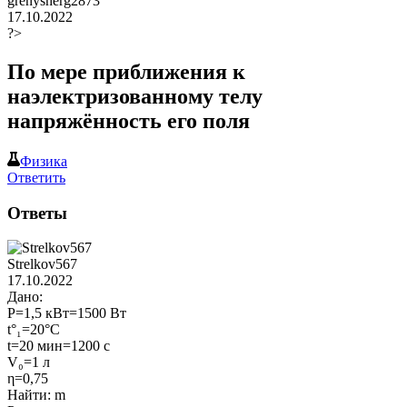
grenysherg2873
17.10.2022
?>
По мере приближения к
наэлектризованному телу
напряжённость его поля​
Физика
Ответить
Ответы
Strelkov567
17.10.2022
Дано:
Р=1,5 кВт=1500 Вт
t°₁=20°C
t=20 мин=1200 с
V₀=1 л
η=0,75
Найти: m