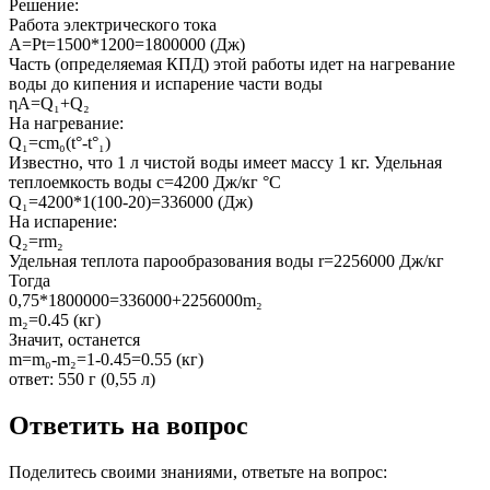
Решение:
Работа электрического тока
A=Pt=1500*1200=1800000 (Дж)
Часть (определяемая КПД) этой работы идет на нагревание
воды до кипения и испарение части воды
ηA=Q₁+Q₂
На нагревание:
Q₁=cm₀(t°-t°₁)
Известно, что 1 л чистой воды имеет массу 1 кг. Удельная
теплоемкость воды с=4200 Дж/кг °С
Q₁=4200*1(100-20)=336000 (Дж)
На испарение:
Q₂=rm₂
Удельная теплота парообразования воды r=2256000 Дж/кг
Тогда
0,75*1800000=336000+2256000m₂
m₂=0.45 (кг)
Значит, останется
m=m₀-m₂=1-0.45=0.55 (кг)
ответ: 550 г (0,55 л)
Ответить на вопрос
Поделитесь своими знаниями, ответьте на вопрос: