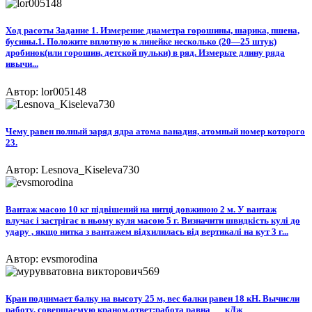
Ход расоты Задание 1. Измерение диаметра горошины, шарика, пшена,
бусины.1. Положите вплотную к линейке несколько (20—25 штук)
дробинок(или горошин, детской пульки) в ряд. Измерьте длину ряда
ивычи...
Автор: lor005148
Чему равен полный заряд ядра атома ванадия, атомный номер которого
23.
Автор: Lesnova_Kiseleva730
Вантаж масою 10 кг підвішений на нитці довжиною 2 м. У вантаж
влучає і застрігає в ньому куля масою 5 г. Визначити швидкість кулі до
удару , якщо нитка з вантажем відхилилась від вертикалі на кут 3 г...
Автор: evsmorodina
Кран поднимает балку на высоту 25 м, вес балки равен 18 кН. Вычисли
работу, совершаемую краном.ответ:работа равна___кДж​