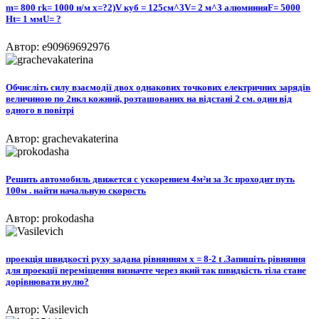
m= 800 гk= 1000 н/м x=?2)V куб = 125см^3V= 2 м^3 алюминияF= 5000
Ht= 1 ммU= ?
Автор: e90969692976
Обчисліть силу взаємодії двох однакових точкових електричних зарядів
величиною по 2нкл кожний, розташованих на відстані 2 см. один від
одного в повітрі
Автор: grachevakaterina
Решить автомобиль движется с ускорением 4м²и за 3с проходит путь
100м . найти начальную скорость
Автор: prokodasha
проекція швидкості руху задана рівнянням x = 8-2 t .Запишіть рівняння
для проекції переміщення визначте через який так швидкість тіла стане
дорівнювати нулю?
Автор: Vasilevich