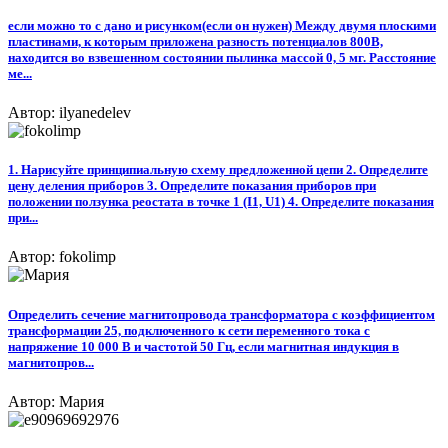
если можно то с дано и рисунком(если он нужен) Между двумя плоскими
пластинами, к которым приложена разность потенциалов 800В,
находится во взвешенном состоянии пылинка массой 0, 5 мг. Расстояние
ме...
Автор: ilyanedelev
1. Нарисуйте принципиальную схему предложенной цепи 2. Определите
цену деления приборов 3. Определите показания приборов при
положении ползунка реостата в точке 1 (I1, U1) 4. Определите показания
при...
Автор: fokolimp
Определить сечение магнитопровода трансформатора с коэффициентом
трансформации 25, подключенного к сети переменного тока с
напряжение 10 000 В и частотой 50 Гц, если магнитная индукция в
магнитопров...
Автор: Мария