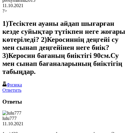
prettymarina2015
11.10.2021
?>
1)Тесіктен ауаны айдап шығарған
кезде суйықтар түтікпен неге жоғары
көтеріледі? 2)Керосиннің деңгейі су
мен сынап деңгейінен неге биік?
3)Керосин бағаның биіктігі 90см.Су
мен сынап бағаналарының биіктігің
табыңдар.
Физика
Ответить
Ответы
lulu777
11.10.2021