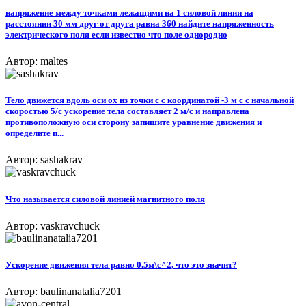
напряжение между точками лежащими на 1 силовой линии на
расстоянии 30 мм друг от друга равна 360 найдите напряженность
электрического поля если известно что поле однородно
Автор: maltes
Тело движется вдоль оси ox из точки c с координатой -3 м с с начальной
скоростью 5/с ускорение тела составляет 2 м/с и направлена
противоположную оси сторону запишите уравнение движения и
определите п...
Автор: sashakrav
Что называется силовой линией магнитного поля
Автор: vaskravchuck
Ускорение движения тела равно 0.5м\с^2, что это значит?
Автор: baulinanatalia7201