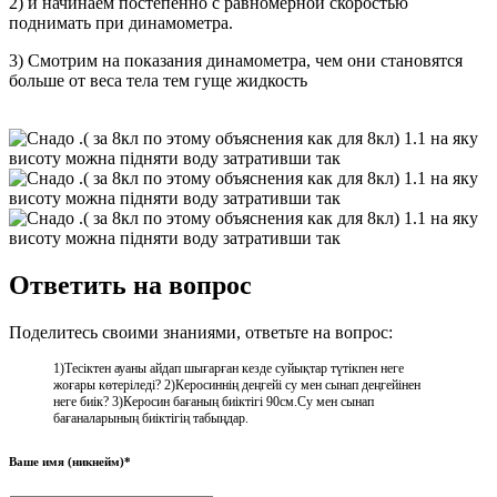
2) и начинаем постепенно с равномерной скоростью
поднимать при динамометра.
3) Смотрим на показания динамометра, чем они становятся
больше от веса тела тем гуще жидкость
Ответить на вопрос
Поделитесь своими знаниями, ответьте на вопрос:
1)Тесіктен ауаны айдап шығарған кезде суйықтар түтікпен неге
жоғары көтеріледі? 2)Керосиннің деңгейі су мен сынап деңгейінен
неге биік? 3)Керосин бағаның биіктігі 90см.Су мен сынап
бағаналарының биіктігің табыңдар.
Ваше имя (никнейм)*