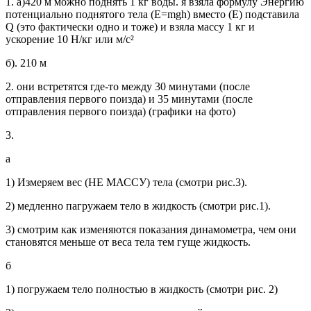
1. а)420 м можно поднять 1 кг воды. я взяла формулу Энергию
потенциально поднятого тела (E=mgh) вместо (Е) подставила
Q (это фактически одно и тоже) и взяла массу 1 кг и
ускорение 10 H/кг или м/с²
б). 210 м
2. они встретятся где-то между 30 минутами (после
отправления первого поизда) и 35 минутами (после
отправления первого поизда) (графики на фото)
3.
а
1) Измеряем вес (НЕ МАССУ) тела (смотри рис.3).
2) медленно пагружаем тело в жидкость (смотри рис.1).
3) смотрим как изменяются показания динамометра, чем они
становятся меньше от веса тела тем гуще жидкость.
б
1) погружаем тело полностью в жидкость (смотри рис. 2)