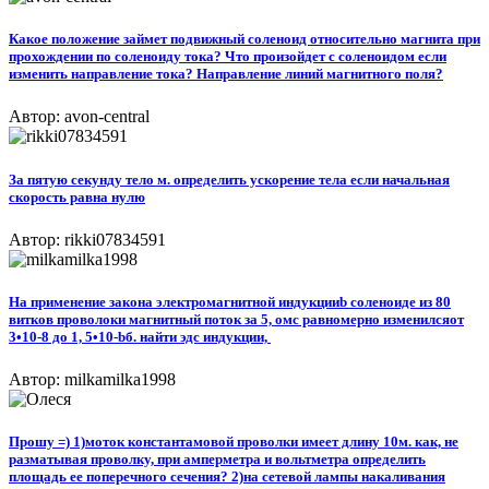
Какое положение займет подвижный соленоид относительно магнита при
прохождении по соленоиду тока? Что произойдет с соленоидом если
изменить направление тока? Направление линий магнитного поля?
Автор: avon-central
За пятую секунду тело м. определить ускорение тела если начальная
скорость равна нулю
Автор: rikki07834591
На применение закона электромагнитной индукцииb соленоиде из 80
витков проволоки магнитный поток за 5, омс равномерно изменилсяот
3•10-8 до 1, 5•10-bб. найти эдс индукции, ​
Автор: milkamilka1998
Прошу =) 1)моток константамовой проволки имеет длину 10м. как, не
разматывая проволку, при амперметра и вольтметра определить
площадь ее поперечного сечения? 2)на сетевой лампы накаливания