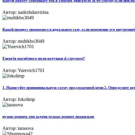
Какую работу совершает ток в электро двигателе за 60 секунд если при на
Автор: nadezhdasvirina
Какой процесс произошел в идеальном газе, если изменение его внутренне
Автор: multikbo3049
Енергія магнітного поля котушки зі струмом?
Автор: Yurevich1701
1. Нарисуйте принципиальную схему предложенной цепи 2. Определите цену
Автор: fokolimp
нужно решить три задачи только решите правильно
Автор: tarasova