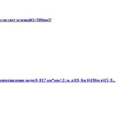
если свет зеленый(λ=500нм)?
отивление меди 0, 017 ом*мм^2: м. а)19, 6м б)196м в)15, 9...