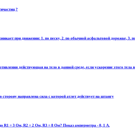
ичастиц ?​
икает при движении: 1. по песку, 2. по обычной асфальтовой дорожке, 3. 
отивления действующая на тело в данной среде, если ускорение этого тела в 
ю сторону направлена сила с которой атлет действует на штангу
R1 = 3 Ом, R2 = 2 Ом, R3 = 8 Ом? Показ амперметра - 0, 1 А.​