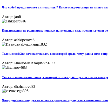
Что собой представляют античастицы? Какие микрочастицы не имеют ант
Автор: jardi
При движении на роликовых коньках наименьшая сила трения качения возн
Автор: ashkiperova6
Тело массой 2кг начинает падать в некоторой среде. чему равна сила сопр
Автор: ИвановнаВладимир1832
Укажите направление силы , с которой штанга действует на атлета.в каку
Автор: dirzhanov683
Чому дорівнює напруга на полюсах джерела струму, яке живить коло, якщо 