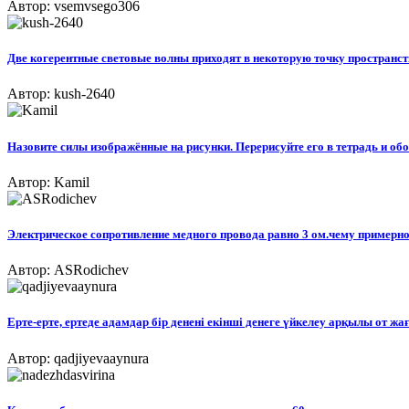
Автор: vsemvsego306
Две когерентные световые волны приходят в некоторую точку пространства
Автор: kush-2640
Назовите силы изображённые на рисунки. Перерисуйте его в тетрадь и об
Автор: Kamil
Электрическое сопротивление медного провода равно 3 ом.чему примерно ра
Автор: ASRodichev
Ерте-ерте, ертеде адамдар бір денені екінші денеге үйкелеу арқылы от жа
Автор: qadjiyevaaynura