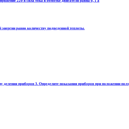
пряжение 220 в сила тока в обмотке двигателя равна 0, 1 а
й энергии равно количеству подведенной теплоты.
 деления приборов 3. Определите показания приборов при положении ползунка