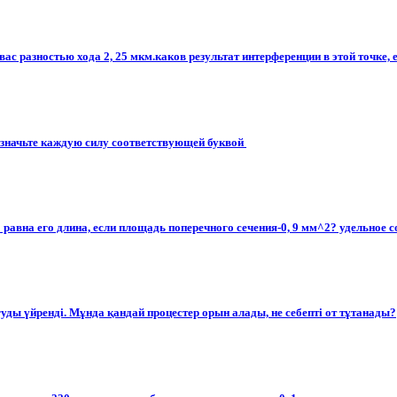
с разностью хода 2, 25 мкм.каков результат интерференции в этой точке, 
означьте каждую силу соответствующей буквой ​
вна его длина, если площадь поперечного сечения-0, 9 мм^2? удельное сопр
ғуды үйренді. Мұнда қандай процестер орын алады, не себепті от тұтанады?​