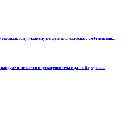
по специальному гладкому покрытию. желательно с объяснения...
вакууме отличается от ускорения тела в данной среде на...