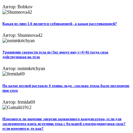
Автор: Bobkov
Какая из линз 1.6 является собирающей , а какая рассеивающей?
Автор: Shumnova42
Уравнение скорости тела m=3кг имеет вид v=4+6t тогда сила
действующая на тело
Автор: nsmmkrtchyan
На катке весной растаяло 4 тонны льда . сколько тепла было поглощено
при этом
Автор: femida69
Изменится ли значение энергии заряженного конденсатора, если для
эксперимента взять источник тока с большей электродвижущая сила?
если изменится, то как?