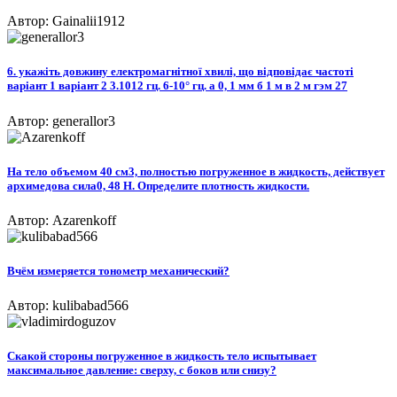
Автор: Gainalii1912
6. укажіть довжину електромагнітної хвилі, що відповідає частоті
варіант 1 варiант 2 3.1012 гц. 6-10° гц. а 0, 1 мм б 1 м в 2 м гэм 27
Автор: generallor3
На тело объемом 40 см3, полностью погруженное в жидкость, действует
архимедова сила0, 48 Н. Определите плотность жидкости.​
Автор: Azarenkoff
Вчём измеряется тонометр механический?
Автор: kulibabad566
Скакой стороны погруженное в жидкость тело испытывает
максимальное давление: сверху, с боков или снизу?