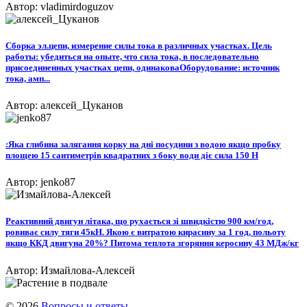
Автор: vladimirdoguzov
Сборка эл.цепи, измерение силы тока в различных участках. Цель
работы: убедиться на опыте, что сила тока, в последовательно
присоединенных участках цепи, одинаковаОборудование: источник
тока, амп...
Автор: алексей_Цуканов
:Яка глибина залягання корку на дні посудини з водою якщо пробку
площею 15 сантиметрів квадратних з боку води діє сила 150 H
Автор: jenko87
Реактивний двигун літака, що рухається зі швидкістю 900 км/год,
ровиває силу тяги 45кН. Якою є витратою кирасину за 1 год, польоту
якщо ККД двигуна 20%? Питома теплота згоряння керосину 43 МДж/кг
Автор: Измайлова-Алексей
© 2026
Вопросы и ответы