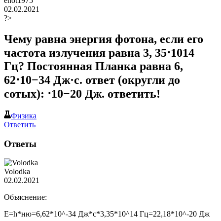
enot1975
02.02.2021
?>
Чему равна энергия фотона, если его
частота излучения равна 3, 35⋅1014
Гц? Постоянная Планка равна 6,
62⋅10−34 Дж·с. ответ (округли до
сотых): ⋅10−20 Дж. ответить!
Физика
Ответить
Ответы
Volodka
02.02.2021
Объяснение:
E=h*ню=6,62*10^-34 Дж*с*3,35*10^14 Гц=22,18*10^-20 Дж