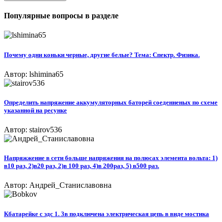
Популярные вопросы в разделе
Почему одни коньки черные, другие белые? Тема: Спектр. Физика.
Автор: lshimina65
Определить напряжение аккумуляторных баторей соеденненых по схеме
указанной на ресунке
Автор: stairov536
Напряжжение в сети больше напряжения на полюсах элемента вольта: 1)
в10 раз, 2)в20 раз, 2)в 100 раз, 4)в 200раз, 5) в500 раз.
Автор: Андрей_Станиславовна
Кбатарейке с эдс 1. 3в подключена электрическая цепь в виде мостика