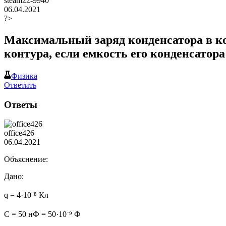
steam22-9940
06.04.2021
?>
Максимальный заряд конденсатора в ко
контура, если емкость его конденсатора
Физика
Ответить
Ответы
office426
06.04.2021
Объяснение:
Дано:
q = 4·10⁻⁸ Кл
C = 50 нФ = 50·10⁻⁹ Ф