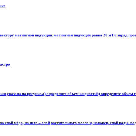
мке
ектору магнитной индукции. магнитная индукция равна 20 мТл. заряд прото
быстро
ьки указана на рисунке.a) определите объем жидкостиb) определите объем г
 слой мёда, на него – слой растительного масла и, наконец, слой воды. вод