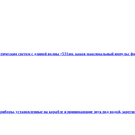
тическим светом с длиной волны =531нм. каков максимальный импульс фото
риборы, установленные на корабле и принимающие звук под водой, зарегист