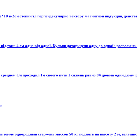
10 в-2ой степни тл перпендекулярно вектору магнитной индукции, действует 
ідстані 4 см одна від одної. Кульки доторкнули одну до одної і розвели на 
 среднем Он проходил 1м своего пути 1 сажень равно 84 дюйма один дюйм рав
​
 земле однородный стержень массой 50 кг поднять на высоту 2 м, взявшис