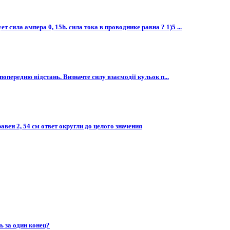
сила ампера 0, 15h. сила тока в проводнике равна ? 1)5 ...
попередню відстань. Визначте силу взаємодії кульок п...
ен 2, 54 см ответ округли до целого значения​
ь за один конец?