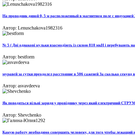
На проводник диной 0, 5 м расположенный в магнитном поле с индукцией 2*
Автор: Lenuschakova1982316
№ 5 ( Дві однакові кульки взаємодіють із силою 810 мкН і перебувають на в
Автор: bestform
муравей за сутки преодолел расстояние в 506 саженей За сколько секунд в
Автор: asvavdeeva
Як поводяться вільні заряди у провіднику через який електричний СТРУМ.
Автор: Shevchenko
Какую работу необходимо совершить человеку, для того чтобы лежащий на