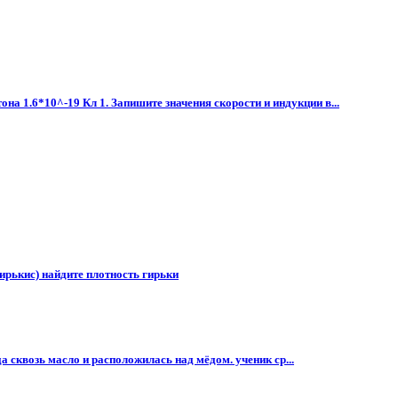
на 1.6*10^-19 Кл 1. Запишите значения скорости и индукции в...
ирькис) найдите плотность гирьки
а сквозь масло и расположилась над мёдом. ученик ср...