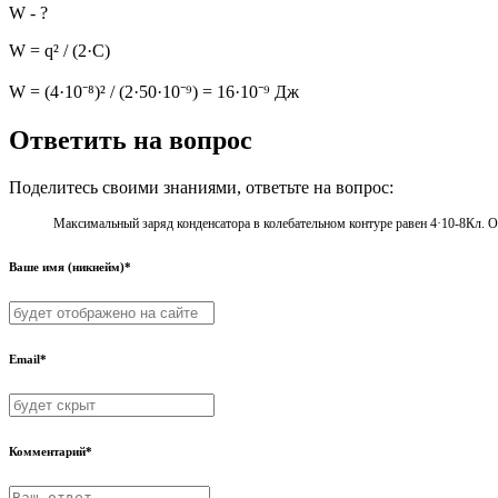
W - ?
W = q² / (2·C)
W = (4·10⁻⁸)² / (2·50·10⁻⁹) = 16·10⁻⁹ Дж
Ответить на вопрос
Поделитесь своими знаниями, ответьте на вопрос:
Максимальный заряд конденсатора в колебательном контуре равен 4·10-8Кл. Оп
Ваше имя (никнейм)*
Email*
Комментарий*