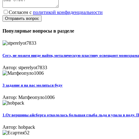
Согласен с
политикой конфиденциальности
Отправить вопрос
Популярные вопросы в разделе
Сегэ, не можем нигде найти, металическую пластину освещают монохрама
Автор: stperelyot7833
3 задание я на вас молиться буду​
Автор: Матфеопуло1006
1.От вершины айсберга откололась большая глыба льда и упала в воду. П
Автор: hobpack