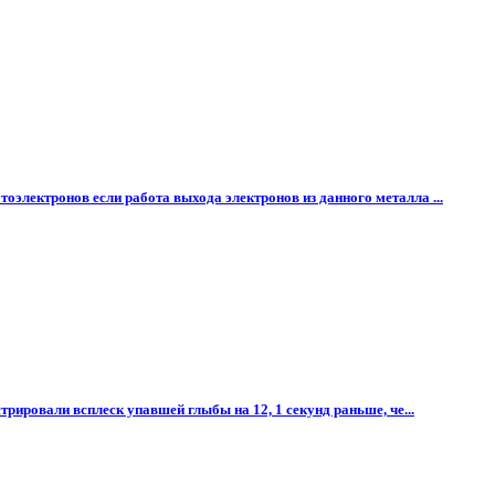
электронов если работа выхода электронов из данного металла ...
рировали всплеск упавшей глыбы на 12, 1 секунд раньше, че...