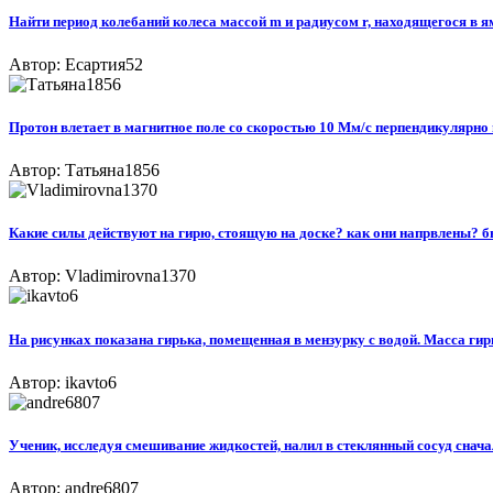
Найти период колебаний колеса массой m и радиусом r, находящегося в я
Автор: Есартия52
Протон влетает в магнитное поле со скоростью 10 Мм/с перпендикулярно в
Автор: Татьяна1856
Какие силы действуют на гирю, стоящую на доске? как они напрвлены? 
Автор: Vladimirovna1370
На рисунках показана гирька, помещенная в мензурку с водой. Масса гир
Автор: ikavto6
Ученик, исследуя смешивание жидкостей, налил в стеклянный сосуд сначала
Автор: andre6807