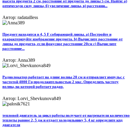
высота предмета 2 см, расстояние от предмета до линзы 5 см. Найти: а)
оптическую силу линзы, б) увеличение линзы, в) расстояни...
Автор: radatailless
Предмет находится в 4, 5 F собирающей линзы. а) Постройте и
охарактеризуйте изображение предмета. b) Вычислите расстояние от
линзы до предмета, если фокусное расстояние 20см c) Вычислите
расстояние...
Автор: Anna389
Радиолокатор работает на длине волны 20 см и отправляет импульс с
частотой 4000 Гц продолжительностью 2 мкс. Определить частоту
волны, на которой работает радар.
Автор: Lorvi_Shevkunova849
тепловой двигатель за цикл работы получает от нагревателя количество
теплоты равное 2, 5 дж и отдает холодильнику 5, 4 кг определите кпд
двигателя​