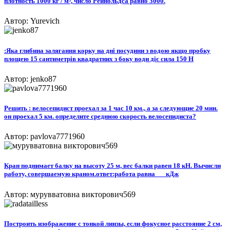
плотность 1000 кг / м³, число Рейнольдса равно 3000.
Автор: Yurevich
:Яка глибина залягання корку на дні посудини з водою якщо пробку
площею 15 сантиметрів квадратних з боку води діє сила 150 H
Автор: jenko87
Решить : велосепидист проехал за 1 час 10 км., а за следующие 20 мин.
он проехал 5 км. определите среднюю скорость велосепидиста?
Автор: pavlova7771960
Кран поднимает балку на высоту 25 м, вес балки равен 18 кН. Вычисли
работу, совершаемую краном.ответ:работа равна___кДж​
Автор: мурувватовна викторович569
Построить изображение с тонкой линзы, если фокусное расстояние 2 см,