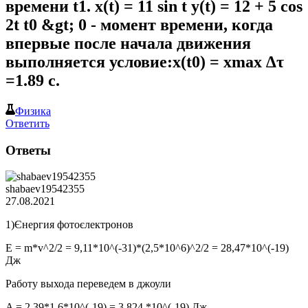
времени t1. x(t) = 11 sin t y(t) = 12 + 5 cos
2t t0 &gt; 0 - момент времени, когда
впервые после начала движения
выполняется условие:x(t0) = xmax ∆τ
=1.89 с.
Физика
Ответить
Ответы
shabaev19542355
27.08.2021
1)Єнергия фотоєлектронов
E = m*v^2/2 = 9,11*10^(-31)*(2,5*10^6)^2/2 = 28,47*10^(-19)
Дж
Работу выхода переведем в джоули
A = 2,39*1,6*10^(-19) = 3,824 *10^(-19) Дж