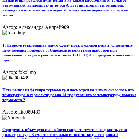
Найдите при графика пути, когда и на каком расстоянии от точки А
автомашину, вышедшую из точки А, догонит вторая автомашина,
вышедшая из той же точки через 20 минут после первой, если первая
маши...
Автор: Александра-Андрей909
1. Нарисуйте принципиальную схему предложенной цепи 2. Определите
цену деления приборов 3. Определите показания приборов при
положении ползунка реостата в точке 1 (I1, U1) 4. Определите показания
при...
Автор: fokolimp
Петя вынул из футляра термометр и посмотрел на шкалу оказалось что
температура в термометр равна 18 градусам.что за температуру показал
термометр ?
Автор: lika080489
Определить объемную и линейную скорости течения жидкости, если
диаметр сосуда 3 см, относительная вязкость жидкости равна 2,