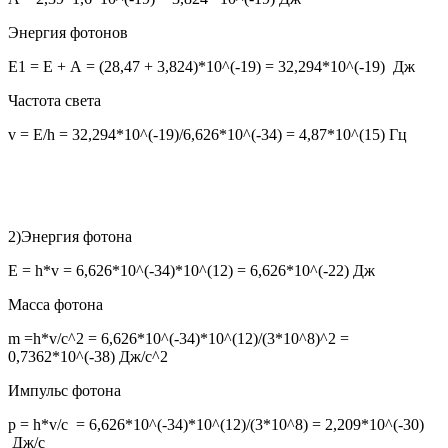
Энергия фотонов
E1 = E + А = (28,47 + 3,824)*10^(-19) = 32,294*10^(-19) Дж
Частота света
v = E/h = 32,294*10^(-19)/6,626*10^(-34) = 4,87*10^(15) Гц
2)Энергия фотона
E = h*v = 6,626*10^(-34)*10^(12) = 6,626*10^(-22) Дж
Масса фотона
m =h*v/c^2 = 6,626*10^(-34)*10^(12)/(3*10^8)^2 =
0,7362*10^(-38) Дж/с^2
Импульс фотона
p = h*v/c = 6,626*10^(-34)*10^(12)/(3*10^8) = 2,209*10^(-30)
Дж/с