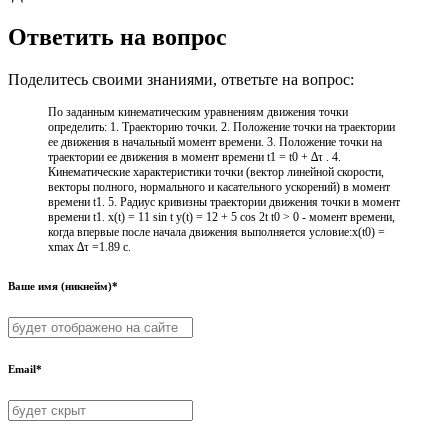
Ответить на вопрос
Поделитесь своими знаниями, ответьте на вопрос:
По заданным кинематическим уравнениям движения точки
определить: 1. Траекторию точки. 2. Положение точки на траектории
ее движения в начальный момент времени. 3. Положение точки на
траектории ее движения в момент времени t1 = t0 + ∆τ . 4.
Кинематические характеристики точки (вектор линейной скорости,
векторы полного, нормального и касательного ускорений) в момент
времени t1. 5. Радиус кривизны траектории движения точки в момент
времени t1. x(t) = 11 sin t y(t) = 12 + 5 cos 2t t0 > 0 - момент времени,
когда впервые после начала движения выполняется условие:x(t0) =
xmax ∆τ =1.89 с.
Ваше имя (никнейм)*
Email*