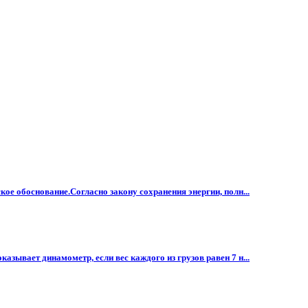
кое обоснование.Согласно закону сохранения энергии, полн...
азывает динамометр, если вес каждого из грузов равен 7 н...