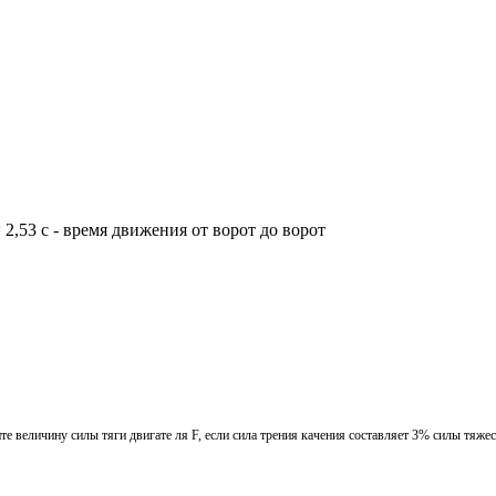
²) ≈ 2,53 с - время движения от ворот до ворот
те величину силы тяги двигате ля F, если сила трения качения составляет 3% силы тяже