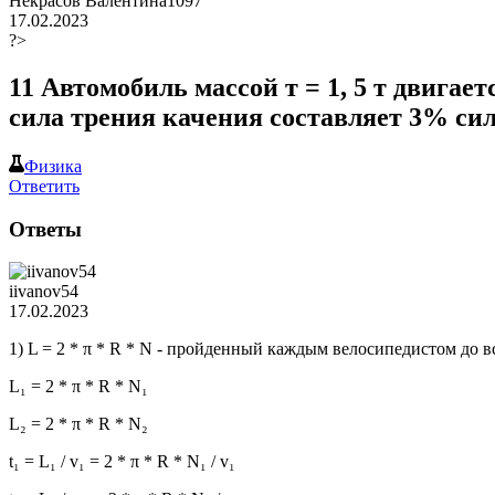
Некрасов Валентина1097
17.02.2023
?>
11 Автомобиль массой т = 1, 5 т двигае
сила трения качения составляет 3% си
Физика
Ответить
Ответы
iivanov54
17.02.2023
1) L = 2 * π * R * N - пройденный каждым велосипедистом до в
L₁ = 2 * π * R * N₁
L₂ = 2 * π * R * N₂
t₁ = L₁ / v₁ = 2 * π * R * N₁ / v₁