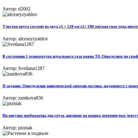
Автор: d2002
Участок круга состоит из двух r1 = 120 ом r2= 180 мягкая сила тока прот
Автор: alexseyzyablov
В состоянии 1 температура идеального газа равна Т0. Определите по графи
Автор: Svetlana1287
II задание. Определение кинетической энергии ластика, падающего с пове
Автор: zamkova836
На рисунке изображены два груза, висящие на концах перекинутых через б
Автор: pizniak