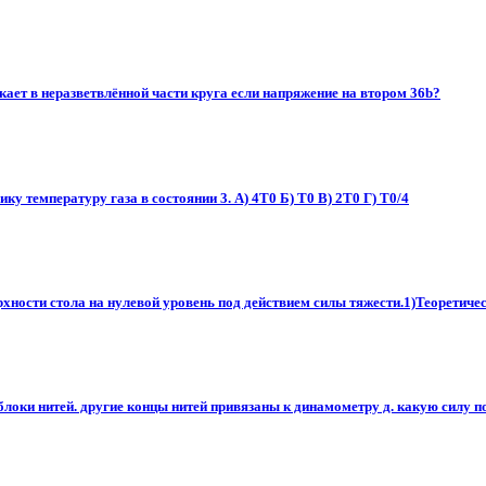
екает в неразветвлённой части круга если напряжение на втором 36b?
ку температуру газа в состоянии 3. А) 4Т0 Б) Т0 В) 2Т0 Г) Т0/4
рхности стола на нулевой уровень под действием силы тяжести.1)Теоретичес
локи нитей. другие концы нитей привязаны к динамометру д. какую силу пок