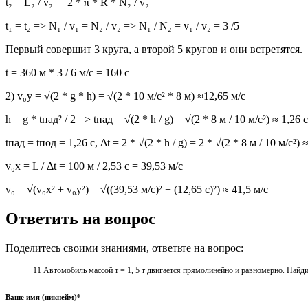
t₂ = L₂ / v₂ = 2 * π * R * N₂ / v₂
t₁ = t₂ => N₁ / v₁ = N₂ / v₂ => N₁ / N₂ = v₁ / v₂ = 3 /5
Первый совершит 3 круга, а второй 5 кругов и они встретятся.
t = 360 м * 3 / 6 м/с = 160 с
2) v₀y = √(2 * g * h) = √(2 * 10 м/с² * 8 м) ≈12,65 м/с
h = g * tпад² / 2 => tпад = √(2 * h / g) = √(2 * 8 м / 10 м/с²) ≈ 1,26 с
tпад = tпод = 1,26 с, Δt = 2 * √(2 * h / g) = 2 * √(2 * 8 м / 10 м/с
v₀x = L / Δt = 100 м / 2,53 с = 39,53 м/с
v₀ = √(v₀x² + v₀y²) = √((39,53 м/с)² + (12,65 с)²) ≈ 41,5 м/с
Ответить на вопрос
Поделитесь своими знаниями, ответьте на вопрос:
11 Автомобиль массой т = 1, 5 т двигается прямолинейно и равномерно. Найди
Ваше имя (никнейм)*