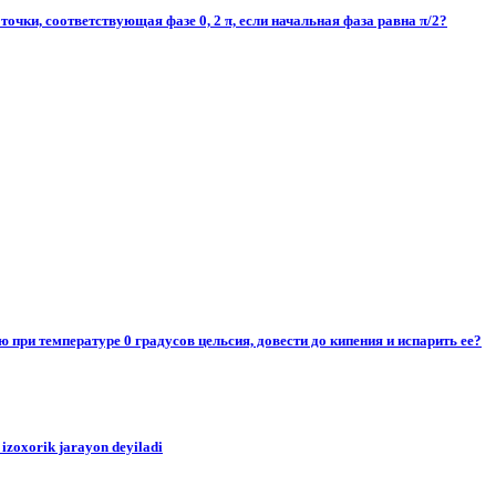
точки, соответствующая фазе 0, 2 π, если начальная фаза равна π/2?
ю при температуре 0 градусов цельсия, довести до кипения и испарить ее?
oxorik jarayon deyiladi​