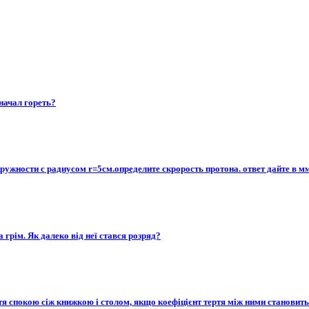
начал гореть?
ужности с радиусом r=5см.определите скрорость протона. ответ дайте в мм
 грім. Як далеко від неї стався розряд?
я спокою сіж книжкою і столом, якщо коефіцієнт тертя між ними становить 0