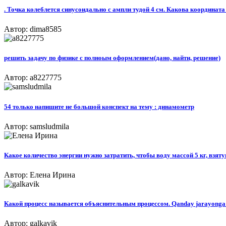
. Точка колеблется синусоидально с ампли тудой 4 см. Какова координата 
Автор: dima8585
решить задачу по физике с полноым оформлением(дано, найти, решение)
Автор: a8227775
54 только напишите не большой конспект на тему : динамометр
Автор: samsludmila
Какое количество энергии нужно затратить, чтобы воду массой 5 кг, взяту
Автор: Елена Ирина
Какой процесс называется объяснительным процессом. Qanday jarayonga iz
Автор: galkavik