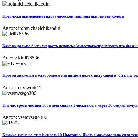
Предложи применение гидравлической машины при замене колеса
Автор: irohmichaelchikaodiri
Какова должна быть скорость человека/животного/транспорта что бы он 
Автор: kirill76536
Протон движется в однородном магнитном поле с индукцией в=0.2тл по окр
Автор: edvlwork15
Під час грози людина побачила спалах блискавки, а через 10 секунд почула
Автор: vsemvsego306
Книжка тисне на стіл із силою 10 Ньютонів. Якою є максимальна сила терт