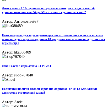
Ложку массой 53г целиком погрузили в мензурку с жидкостью. её
уровень изменился от 54 до 59 мл. из чего сделана ложка? ?
Автор: Антонович937
Петя вынул из футляра термометр и посмотрел на шкалу оказалось что
температура в термометр равна 18 градусам.что за температуру показал
термометр ?
Автор: lika080489
какой состав ядра атома 94 Pu 244
Автор: st-op767840
Ебонітовій паличці надали заряд що дорівнює -8*10-12 Кл.Скільки
електронів створює цей заряд?
Автор: Andei