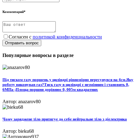
Комментарий*
Согласен с
политикой конфиденциальности
Отправить вопрос
Популярные вопросы в разделе
Під тиском газу поршень у циліндрі рівномірно пересунувся на 4см.Яку
роботу виконував газ?Тиск газу в циліндрі є незмінним і становить 0,
6МПа ;Площа поршня дорівнює 0, 005м квадратних
Автор: anazarov80
Чому заряджене тіло притягуе до себе нейтральне тіло з діелектрика
Автор: bieku68