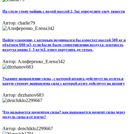
На столе стоит чайник с водой массой 2, 5кг определите силу тяжести
Автор: charlie79
Найти ускорение, с которым поднимался бы аэростат массой 500 кг и
объёмом 600 м3, если бы не было сопротивления воздуха. плотность
воздуха равна 1, 3 кг/м3. ответ округлить до сотых.
Автор: Алиференко_Елена342
Укажите направление силы , с которой штанга действует на атлета.в
какую сторону направлена сила с которой атлет действует на штангу
Автор: dirzhanov683
Что называется моментом силы? как выражается момент силы через
модуль силы и её плечо?
Автор: denchiklo2299667