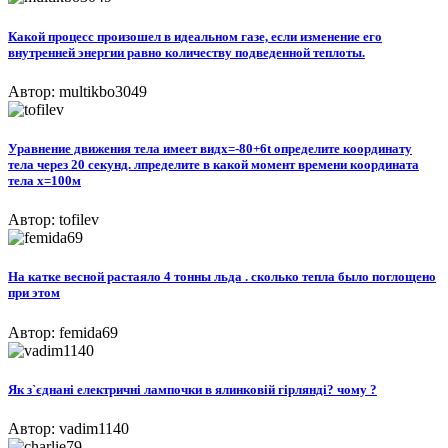
Какой процесс произошел в идеальном газе, если изменение его
внутренней энергии равно количеству подведенной теплоты.
Автор: multikbo3049
Уравнение движения тела имеет видx=-80+6t определите координату
тела через 20 секунд. лпределите в какой момент времени координата
тела x=100м
Автор: tofilev
На катке весной растаяло 4 тонны льда . сколько тепла было поглощено
при этом
Автор: femida69
Як з`єднані електричні лампочки в ялинковій гірлянді? чому ?
Автор: vadim1140