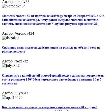
Автор: karpov68
Мальчик массой 50 кг идёт по эскалатору метро со скоростью 0, 5 м/с
относительно эскалатора. чему равен импульс мальчик в системе
отсчета, связанной с эскалатором? . нужно рисунок и решение. 20
Автор: Voronov434
Сравнить силы тяжести, действующие на разные по объёму тела из
разных веществ
Автор: rb-zakaz
Определите с какой силой атмосферный воздух давит на поверхность
стола размером 150*60см нормальное атмосферное давление 10 в 5
степени па
Автор: julya847
Какое количество теплоты выделится при сжигании 200 кг дров?