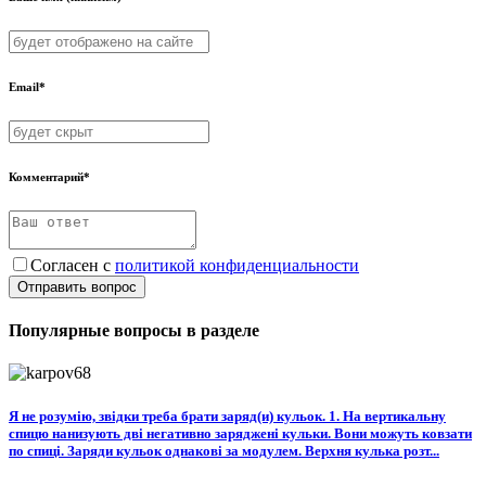
Email*
Комментарий*
Согласен с
политикой конфиденциальности
Отправить вопрос
Популярные вопросы в разделе
Я не розумію, звідки треба брати заряд(и) кульок. 1. На вертикальну
спицю нанизують дві негативно заряджені кульки. Вони можуть ковзати
по спиці. Заряди кульок однакові за модулем. Верхня кулька розт...