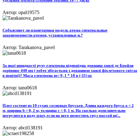
удельная теплота сгорания топлива 10^7 дж/кг
Автор: opal19575
Собъясняет ли планетарная модель атома спектральные
закономерности атомов, установленные и.?
Автор: Tarakanova_pavel
За якої швидкості руху електрона відповідна довжина хвилі де Бройля
дорівнює 440 нм ( тобто збігаєтьмя з довжиною хвилі фіолетового світла
в повітрі)? Маса електрона m= 9, 1 * 10 в (-31) кг
Автор: tanu0618
Плот состоит из 10 сухих сосновых брусьев. Длина каждого бруса a = 2
м, ширина b = 0, 2 м, толщина с = 0, 1 м. На сколько дополнительно
погрузится в воду плот, если на него поместить груз массой m(...
Автор: abcd138191