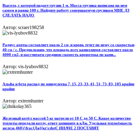
Высота, с которой падает грузик 1 м. Масса грузика написана на нем
самом и равна 100 г. Найдите работу совершаемую грузиком МНЕ ДЗ
СДЕЛАТЬ НАДО ​
Автор: scraer198258
Радиус аорты составляет около 2 см, и кровь течет по нему со скоростью
40 см / с. Предположим, что площадь всех капилляров составляет около
4000 см2, и рассчитаем среднюю скорость кровотока по капи...
Автор: vis-lyubov8832
Альфа и бета распад по минделеева 7, 15, 23, 33, 41, 51, 73, 83, 105 крайне
крайне​
Автор: extremhunter
Железный котёл массой 5 кг нагрели от 10 С до 50 С. Какое количество
теплоты передали котлу. ответ запишите в кДж. Удельная теплоёмкость
железа 460\(\frac{Дж}{кг\cdotС ИНАЧЕ 2 ПОСТАВЯТ