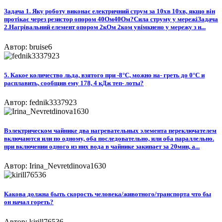
Задача 1. Яку роботу виконає електричний струм за 10хв 10хв, якщо він
протікає через резистор опором 40Ом40Ом?Сила струму у мережіЗадача
2.Нагрівальний елемент опором 2кОм 2ком увімкнено у мережу з н...
Автор: bruise6
5. Какое количество льда, взятого при -8°С, можно на- греть до 0°С и
расплавить, сообщив ему 178, 4 кДж теп- лоты?
Автор: fednik3337923
Вэлектрическом чайнике два нагревательных элемента переключателем
включаются или по одному, оба последовательно, или оба параллельно.
при включении одного из них вода в чайнике закипает за 20мин, а...
Автор: Irina_Nevretdinova1630
Какова должна быть скорость человека/животного/транспорта что бы
он начал гореть?
Автор: kirill76536