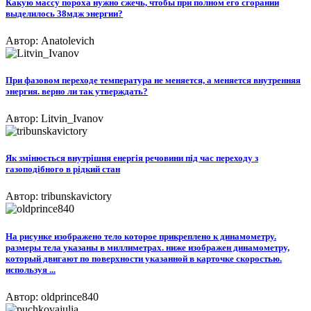
Какую массу пороха нужно сжечь, чтобы при полном его сгорании
выделилось 38мдж энергии?
Автор: Anatolevich
При фазовом переходе температура не меняется, а меняется внутренняя
энергия. верно ли так утверждать?
Автор: Litvin_Ivanov
Як змінюється внутрішня енергія речовини під час переходу з
газоподібного в рідкий стан
Автор: tribunskavictory
На рисунке изображено тело которое прикреплено к динамометру.
размеры тела указаны в миллиметрах. ниже изображен динамометру,
который двигают по поверхности указанной в карточке скоростью.
используя ...
Автор: oldprince840