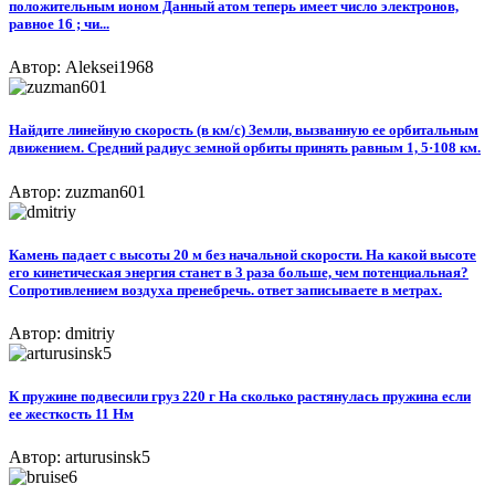
положительным ионом Данный атом теперь имеет число электронов,
равное 16 ; чи...
Автор: Aleksei1968
Найдите линейную скорость (в км/с) Земли, вызванную ее орбитальным
движением. Средний радиус земной орбиты принять равным 1, 5·108 км.
Автор: zuzman601
Камень падает с высоты 20 м без начальной скорости. На какой высоте
его кинетическая энергия станет в 3 раза больше, чем потенциальная?
Сопротивлением воздуха пренебречь. ответ записываете в метрах.
Автор: dmitriy
К пружине подвесили груз 220 г На сколько растянулась пружина если
ее жесткость 11 Нм
Автор: arturusinsk5