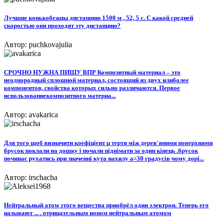
Лучшие конькобежцы дистанцию 1500 м , 52, 5 с. С какой средней
скоростью они проходят эту дистанцию?​
Автор: puchkovajulia
CРОЧНО НУЖНА ПИШУ ВПР Композитный материал – это
неоднородный сплошной материал, состоящий из двух илиболее
компонентов, свойства которых сильно различаются. Первое
использованиекомпозитного материа...
Автор: avakarica
Для того щоб визначити коефіціент μ тертя між дерев'яними поверхнями
брусок поклали на дошку і почали піднімати за один кінець .брусок
починає рухатись при значенні кута нахилу а=30 градусів чому дорі...
Автор: irschacha
Нейтральный атом этого вещества приобрёл один электрон. Теперь его
называют ... . отрицательным ионом нейтральным атомом