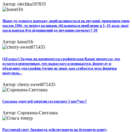
Автор: olechka197835
Якщо до деякого вантажу, який коливається на пружині, причепити гирю
масою 100г, то період коливань збільшиться приблизно в 1, 41 раза. якої
маси вантаж був підвишений до пружини спочатку? 50
Автор: kassel1b
(10 класс) Задача на изопроцессы графическая Какие процессы, что
остается неизменным, что вырастает и понижается, формулу и
объясните доп график (точно не знаю, как сгибается чета физичка
намутила...
Автор: cherry-sweet871435
Сколько джоулей энергии составляет 1 квт*час?
Автор: Сорокина-Светлана
Рассчитай силу Архимеда действующую на бетонную плиту,