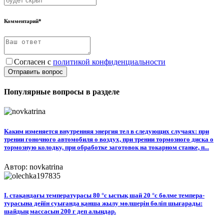
Комментарий*
Согласен с
политикой конфиденциальности
Отправить вопрос
Популярные вопросы в разделе
Каким изменяется внутренняя энергия тел в следующих случаях: при
трении гоночного автомобиля о воздух, при трении тормозного диска о
тормозную колодку, при обработке заготовок на токарном станке, п...
Автор: novkatrina
I. стақандағы температурасы 80 °c ыстық шай 20 °с бөлме темпера-
турасына дейін суығанда қанша жылу мөлшерін бөліп шығарады:
шайдың массасын 200 г деп алыңдар.​