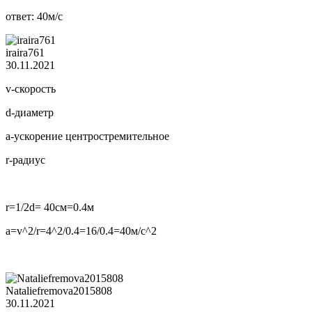
ответ: 40м/с
iraira761
30.11.2021
v-скорость
d-диаметр
a-ускорение центростремительное
r-радиус
r=1/2d= 40см=0.4м
a=v^2/r=4^2/0.4=16/0.4=40м/c^2
Nataliefremova2015808
30.11.2021