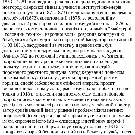
1853 – 1881. винахідник. революціонер-народник. випускник
новгород-сіверської гімназії. учився в інституті інженерів
шляхів сполучення (1871-1873) і медико-хірургічної академії в
петербурзі (1873). арештований (1875) за революційну
діяльність і 2 роки провів в одиночному ув’язненні. з 1878 р. –
на нелегальному становищі. організатор динамітної майстерні,
«головний технік» «народної волі». розробив конструкцію
бомб, якими був смертельно поранений імператор олександр ii
(1.03.1881). засуджений за участь у царевбивстві, був
доставлений у жандармське іння, що розміщалося в дворі
будинку №2 по гороховій вулиці. знаходячись у ув’язненні,
розробив перший у росії ракетний літальний апарат для
польоту людини, при цьому запропонував пристрій
порохового ракетного двигуна, метод керування польотом
шляхом зміни кута нахилу двигуна, програмний режим
горіння, спосіб забезпечення стійкості апарата. проект
виявився похованим у жандармському архіві і побачив світло
тільки в 1918 р. страчений за вироком суду. один з піонерів
розробки основ космонавтики. механік і винахідник, автор
досліджень можливості ракетного польоту у світовий простір,
автор оригінальний ідей у рішенні проблем міжпланетних
подорожей. існує версія , що він прожив усе життя під чужим
ім'ям. справжнє його ім'я – олександр ігнатійович шаргей і
народився він не в сибіру, а на україні, у полтаві. у 1916 р.
кондратюк-шаргей був покликаний на військову службу. після