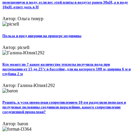
помещенную в воду, если вес этой плиты в воздухе равен 30кН, а в воде
10кН. ответ дать в Н
Автор: Ольга тимур
Польза и вред инерции на примере медицины
Автор: picsell
Кто может по ? какое количество теплоты получила вода при
нагревании от 15 до 25°c в бассейне, дли на которого 100 м, ширина 6 м и
глубина 2 м
Автор: Галина-Юлия1292
Решить. к усок проволоки сопротивлением 10 ом разделили пополам и
полученые половины соединили паралейнно. какого сопротивление
соедененной проволоки?
Автор: baron