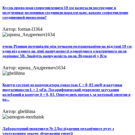
Кусок проволоки сопротивлением 10 ом разрезали посередине и
полученные половинки соединили параллельно. каково сопротивление
соединенной проволоки?
Автор: format-l3364
очень Різниця потенціалів між точками розташованіми на відстані 10 см
один від одного на лініі напруженості однорідного електричного поля
дорівнює 5В. Знайдіть напруженість поля. Відповідб у В/м
Автор: ирина_Андреевич1634
Контур состоит из конденсатора емкостью С = 0, 05 мкФ и катушки
индуктивности L = 2 мГн. Логарифмический декремент затухания
колебаний в контуре δ = 0, 03. Определить время t, за который энергия в
ко...
Автор: gbelihina
Лабораторний практикум № 2Дослідження механічного руху з
урахуванням закону збереження енергії