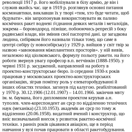
революції 1917 р. його мобілізували в білу армію, де він і
служив якийсь час. ще в 1919 р. розглянув основні питання
космонавтики, виклавши їх у творі «тим, хто буде читати, щоб
будувати». він запропонував використовувати як паливо
космічних ракет водневі з'єднання деяких металів і металоїдів,
зокрема – бороводород. пізніше, побоюючись репресій з боку
радянської влади, він змінив свої паспортні дані. це загадкова
людина, сибіряком його називали тільки тому, що саме в
центрі сибіру (у новосибірську) у 1929 р. вийшов у світ твір за
назвою «завоювання міжпланетних просторів». у ній вивів,
незалежно від ціолковського, формулу польоту ракети. на його
роботи звернув увагу професор в.п. ветчінкін (1888-1950). у
червні 1931 р. засуджений, направлений на роботу в
проектно-конструкторське бюро. із середини 1930-х років
працював у московських проектно-конструкторських
організаціях, зіграв помітну роль у елеваторобудуванні й
інших областях техніки. загинув під калугою. реабілітований
у 1970 р. 30.12.1906 (12.01.1907) – 14.01.1966. закінчив мвту
ім. м. баумана, його дипломним проектом керував а.н.
туполев. член-кореспондент ан срср по відділенню технічних
наук (механіка) (23.10.1953). академік ан срср по тому ж
відділенню (20.06.1958). видатний вчений і конструктор, що
вніс визначальний внесок у розвиток ракетно-космічної
техніки. з ранніх років цікавився авіацією, ще в період
навчання у вузі почав працювати в області ракетобудування.