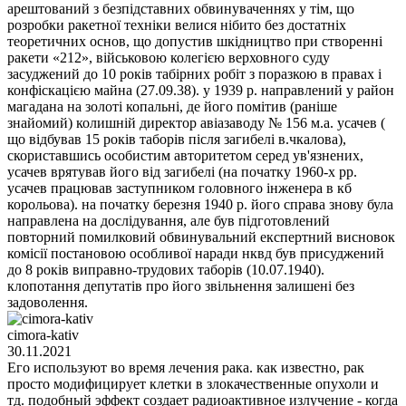
арештований з безпідставних обвинуваченнях у тім, що
розробки ракетної техніки велися нібито без достатніх
теоретичних основ, що допустив шкідництво при створенні
ракети «212», військовою колегією верховного суду
засуджений до 10 років табірних робіт з поразкою в правах і
конфіскацією майна (27.09.38). у 1939 р. направлений у район
магадана на золоті копальні, де його помітив (раніше
знайомий) колишній директор авіазаводу № 156 м.а. усачев (
що відбував 15 років таборів після загибелі в.чкалова),
скориставшись особистим авторитетом серед ув'язнених,
усачев врятував його від загибелі (на початку 1960-х рр.
усачев працював заступником головного інженера в кб
корольова). на початку березня 1940 р. його справа знову була
направлена на дослідування, але був підготовлений
повторний помилковий обвинувальний експертний висновок
комісії постановою особливої наради нквд був присуджений
до 8 років виправно-трудових таборів (10.07.1940).
клопотання депутатів про його звільнення залишені без
задоволення.
cimora-kativ
30.11.2021
Его используют во время лечения рака. как известно, рак
просто модифицирует клетки в злокачественные опухоли и
тд. подобный эффект создает радиоактивное излучение - когда