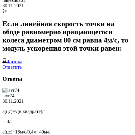
nadezhda81
30.11.2021
?>
Если линейная скорость точки на
ободе равномерно вращающегося
колеса диаметром 80 см равна 4м/с, то
модуль ускорения этой точки равен:
Физика
Ответить
Ответы
lavr74
30.11.2021
a(цс)=v(в квадрате)/r
r=d/2
a(цс)=16м/с/0,4м=40м/с