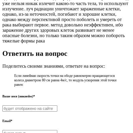
уже нельзя никак излечит какою-то часть тела, то используют
излучение. луч радиации уничтожает зараженные клетки,
однако, из-за неточностей, погибают и хорошие клетки,
однако между перспективой просто поболеть и умереть от
рака выбирают первое. метод довольно неэффективен, ибо
заражение других здоровых клеток развивает не менее
опасные болезни, но только таким образом можно побороть
тяжелые формы рака
Ответить на вопрос
Поделитесь своими знаниями, ответьте на вопрос:
Если линейная скорость точки на ободе равномерно вращающегося
колеса диаметром 80 см равна 4м/с, то модуль ускорения этой точки
равен:
Ваше имя (никнейм)*
Email*