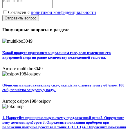
Согласен с
политикой конфиденциальности
Отправить вопрос
Популярные вопросы в разделе
Какой процесс произошел в идеальном газе, если изменение его
внутренней энергии равно количеству подведенной теплоты.
Автор: multikbo3049
Обчислити виштовхувальну силу, яка діє на сталеву плиту об’ємом 100
см3, повністю занурену у воду. ​
Автор: osipov1984osipov
1. Нарисуйте принципиальную схему предложенной цепи 2. Определите
цену деления приборов 3. Определите показания приборов при
положении ползунка реостата в точке 1 (I1, U1) 4. Определите показания