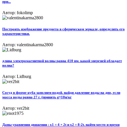
при...
Автор: fokolimp
Построить изображение предмета в сферическом зеркале, определить его
характеристики.
Автор: valentinakarma2800
длина электромагнитной волны равна 410 нм. какой энергией обладает
волна?
Автор: Lidburg
Сосуд в форме куба заполнен водой. найди давление воды на дно, если
масса воды равна 27 г. (принять g≈10н/кг
Автор: ver2bit
Даны уравнения движения : x1 = 4 + 2t и x2 = 8-2t. найти место и время