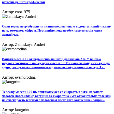
встречи. решить графически
Автор: enot1975
Один термометр обгорнули тканиною, змоченою водою, а інший - ткани-
ною, змоченою ефіром. Порівняйте покази обох термометрів через
деякий час.​
Автор: Zelinskaya-Andrei
Вантаж масою 10 кг підвішений на нитці довжиною 2 м. У вантаж
влучає і застрігає в ньому куля масою 5 г. Визначити швидкість кулі до
удару , якщо нитка з вантажем відхилилась від вертикалі на кут 3 г...
Автор: evsmorodina
Тележку массой 120 кг, двигающуюся со скоростью 4м/c, догоняет
человек массой 60 кг, бегущий со скоростью 2м/c относительно тележки,
найти скорость тележки с человеком после того как человек запры...
Автор: langprint