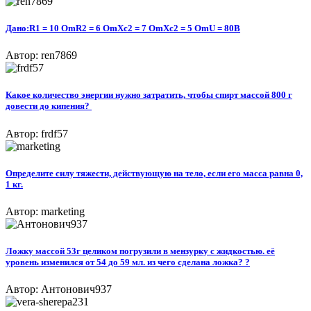
Дано:R1 = 10 OmR2 = 6 OmXc2 = 7 OmXc2 = 5 OmU = 80B
Автор: ren7869
Какое количество энергии нужно затратить, чтобы спирт массой 800 г
довести до кипения? ​
Автор: frdf57
Определите силу тяжести, действующую на тело, если его масса равна 0,
1 кг.
Автор: marketing
Ложку массой 53г целиком погрузили в мензурку с жидкостью. её
уровень изменился от 54 до 59 мл. из чего сделана ложка? ?
Автор: Антонович937