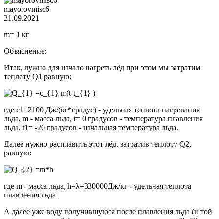
mayorovmisc6
21.09.2021
m= 1 кг
Объяснение:
Итак, лужно для начало нагреть лёд при этом мы затратим
теплоту Q1 равную:
где c1=2100 Дж/(кг*градус) - удельная теплота нагревания
льда, m - масса льда, t= 0 градусов - температура плавления
льда, t1= -20 градусов - начальная температура льда.
Далее нужно расплавить этот лёд, затратив теплоту Q2,
равную:
где m - масса льда, h=λ=330000Дж/кг - удельная теплота
плавления льда.
А далее уже воду получившуюся после плавления льда (и той