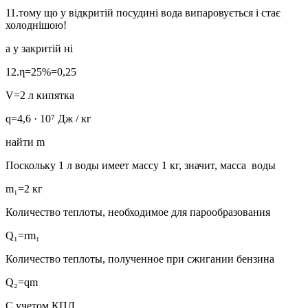
11.тому що у відкритій посудині вода випаровується і стає
холоднішою!
а у закритій ні
12.η=25%=0,25
V=2 л кипятка
q=4,6 · 10⁷ Дж / ​​кг
найти m
Поскольку 1 л воды имеет массу 1 кг, значит, масса воды
m₁=2 кг
Количество теплоты, необходимое для парообразования
Q₁=rm₁
Количество теплоты, полученное при сжигании бензина
Q₂=qm
С учетом КПД