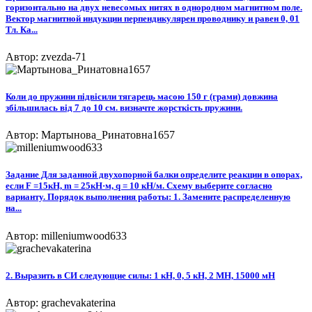
горизонтально на двух невесомых нитях в однородном магнитном поле.
Вектор магнитной индукции перпендикулярен проводнику и равен 0, 01
Тл. Ка...
Автор: zvezda-71
Коли до пружини підвісили тягарець масою 150 г (грами) довжина
збільшилась від 7 до 10 см. визначте жорсткість пружини.
Автор: Мартынова_Ринатовна1657
Задание Для заданной двухопорной балки определите реакции в опорах,
если F =15кН, m = 25кН·м, q = 10 кН/м. Схему выберите согласно
варианту. Порядок выполнения работы: 1. Замените распределенную
на...
Автор: milleniumwood633
2. Выразить в СИ следующие силы: 1 кН, 0, 5 кН, 2 МН, 15000 мН
Автор: grachevakaterina