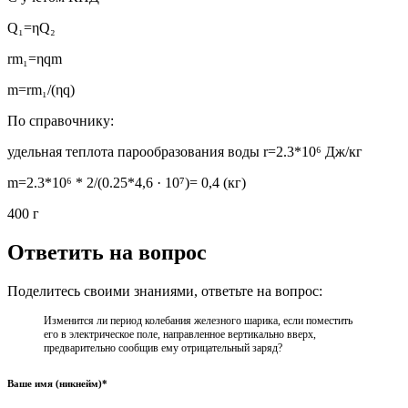
Q₁=ηQ₂
rm₁=ηqm
m=rm₁/(ηq)
По справочнику:
удельная теплота парообразования воды r=2.3*10⁶ Дж/кг
m=2.3*10⁶ * 2/(0.25*4,6 · 10⁷)= 0,4 (кг)
400 г
Ответить на вопрос
Поделитесь своими знаниями, ответьте на вопрос:
Изменится ли период колебания железного шарика, если поместить
его в электрическое поле, направленное вертикально вверх,
предварительно сообщив ему отрицательный заряд?
Ваше имя (никнейм)*