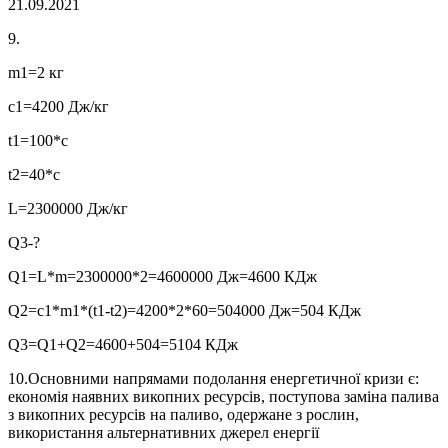
21.09.2021
9.
m1=2 кг
c1=4200 Дж/кг
t1=100*с
t2=40*с
L=2300000 Дж/кг
Q3-?
Q1=L*m=2300000*2=4600000 Дж=4600 КДж
Q2=c1*m1*(t1-t2)=4200*2*60=504000 Дж=504 КДж
Q3=Q1+Q2=4600+504=5104 КДж
10.Основними напрямами подолання енергетичної кризи є:
економія наявних викопних ресурсів, поступова заміна палива
з викопних ресурсів на паливо, одержане з рослин,
використання альтернативних джерел енергії