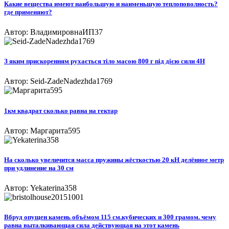
Какие вещества имеют наибольшую и наименьшую теплоповолность?
где применяют?
Автор: ВладимировнаИП37
З яким прискоренням рухається тіло масою 800 г під дією сили 4Н
Автор: Seid-ZadeNadezhda1769
1км квадрат сколько равна на гектар
Автор: Маргарита595
На сколько увеличится масса пружины жёсткостью 20 кН делённое метр
при удлинение на 30 см
Автор: Yekaterina358
Вбруд опущен камень объёмом 115 см.кубических и 300 грамом. чему
равна выталкивающая сила действующая на этот камень