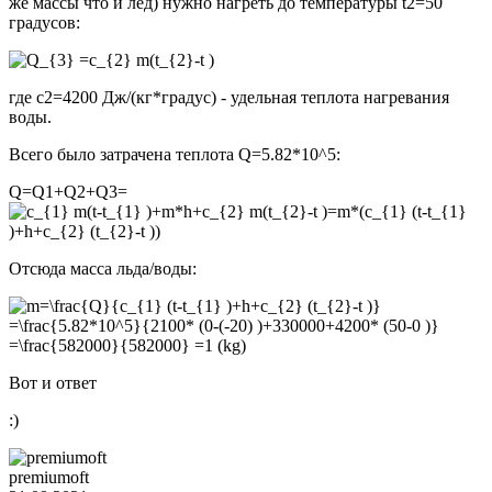
же массы что и лёд) нужно нагреть до температуры t2=50
градусов:
где с2=4200 Дж/(кг*градус) - удельная теплота нагревания
воды.
Всего было затрачена теплота Q=5.82*10^5:
Q=Q1+Q2+Q3=
Отсюда масса льда/воды:
Вот и ответ
:)
premiumoft