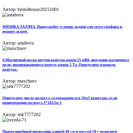
Автор: bristolhouse20151001
ФИЗИКА ЗАДАЧА. Придумайте условие задачи для этого графика и
решите задачу.
Автор: astahova
4.Магнитный поток внутри контура равен 25 мВб, индукция магнитного
поля, пронизывающего контур, равна 5 Тл. Определите площадь
контура.
Автор: maxchuev
Определите число молекул, содержащихся в 10м3 вещества, если
концентрация молекул 3*1023м-1
Автор: snk7777202
Прямолинейный проводник длиной 40 см и массой 10 г подвешен