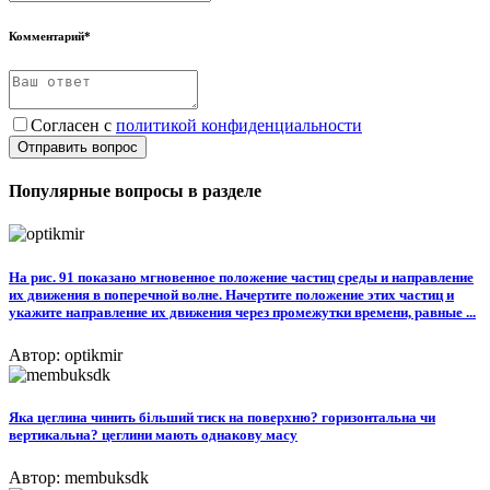
Комментарий*
Согласен с
политикой конфиденциальности
Отправить вопрос
Популярные вопросы в разделе
На рис. 91 показано мгновенное положение частиц среды и направление
их движения в поперечной волне. Начертите положение этих частиц и
укажите направление их движения через промежутки времени, равные ...
Автор: optikmir
Яка цеглина чинить більший тиск на поверхню? горизонтальна чи
вертикальна? цеглини мають однакову масу​
Автор: membuksdk