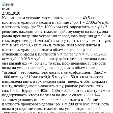
re-art
27.05.2020
№1. запишем условие. масса плиты равна m = 40,5 кг;
плотность мрамора находим в таблице ; "ро"1 = 2700кг/м куб:
плотность воды "ро"2 = 1000 кг/м куб. определить сил у f - ?
решение. находим силу тяжести, действующую на плиту. она
равна произведению ускорения свободного падения (g = 9,8 м/
с кв, округляем до 10м/с кв) на массу плиты. получим: fт = gm;
fт = 10м/с кв*40,5 кг = 405 н. теперь, зная массу плиты и
плотность мрамора, находим объем плиты. он равен
отношению массы к плотности v = m/"ро"1; v = 40,5 кг/2700
кг/м куб = 0,015 м куб. на плиту действует архимедова сила.
она равнаf(aрх) = "ро"2gv. то есть, произведению плотности
воды на ускорение свободного падения и объем плиты,
"двойка" - это индекс плотности, а не коэффициент. f(арх) =
1000 кг/м куб *10м/с кв*0,015 м куб = 150 н. сила тяжести
направлена вниз, а архимедова сила - вверх. чтобы удержать
плиту, необходимо приложить силу, равную разности этих
сил: f = fт - f(арх) ; f = 405н - 150н = 255 н. ответ: плиту нужно
поддерживать, чтобы не упала на дно, с силой 255 н. №2.
запишем условие. m = 80г = 0,08 кг; находим в таблице
плотность пробкового дерева "ро"1 = 200 кг/м куб; плотность
воды и ускорение силы тяжести мы уже находили: "ро"2 =