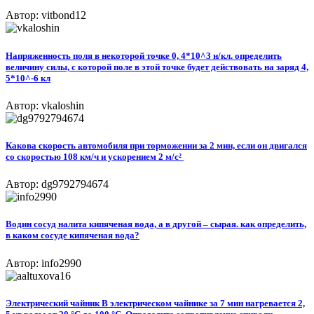
Автор: vitbond12
Напряженность поля в некоторой точке 0, 4*10^3 н/кл. определить
величину силы, с которой поле в этой точке будет действовать на заряд 4,
5*10^-6 кл
Автор: vkaloshin
Какова скорость автомобиля при торможении за 2 мин, если он двигался
со скоростью 108 км/ч и ускорением 2 м/с² ​
Автор: dg9792794674
Водин сосуд налита кипяченая вода, а в другой – сырая. как определить,
в каком сосуде кипяченая вода?
Автор: info2990
Электрический чайник В электрическом чайнике за 7 мин нагревается 2,