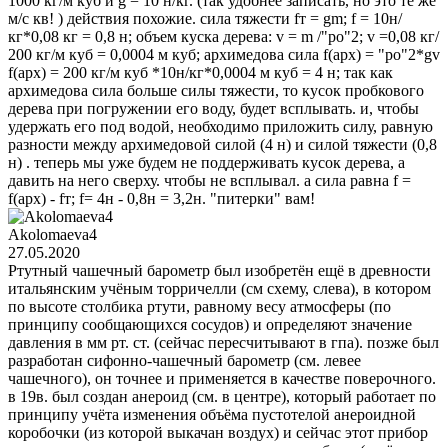
1000 кг/м куб и g = 10 н/кг. (так удобнее записать, но это те же
м/с кв! ) действия похожие. сила тяжести fт = gm; f = 10н/
кг*0,08 кг = 0,8 н; объем куска дерева: v = m /"ро"2; v =0,08 кг/
200 кг/м куб = 0,0004 м куб; архимедова сила f(арх) = "ро"2*gv
f(арх) = 200 кг/м куб *10н/кг*0,0004 м куб = 4 н; так как
архимедова сила больше силы тяжести, то кусок пробкового
дерева при погружении его воду, будет всплывать. и, чтобы
удержать его под водой, необходимо приложить силу, равную
разности между архимедовой силой (4 н) и силой тяжести (0,8
н) . теперь мы уже будем не поддерживать кусок дерева, а
давить на него сверху. чтобы не всплывал. а сила равна f =
f(арх) - fт; f= 4н - 0,8н = 3,2н. "питерки" вам!
Akolomaeva4
27.05.2020
Ртутный чашечный барометр был изобретён ещё в древности
итальянским учёным торричелли (см схему, слева), в котором
по высоте столбика ртути, равному весу атмосферы (по
принципу сообщающихся сосудов) и определяют значение
давления в мм рт. ст. (сейчас пересчитывают в гпа). позже был
разработан сифонно-чашечный барометр (см. левее
чашечного), он точнее и применяется в качестве поверочного.
в 19в. был создан анероид (см. в центре), который работает по
принципу учёта изменения объёма пустотелой анероидной
коробочки (из которой выкачан воздух) и сейчас этот прибор