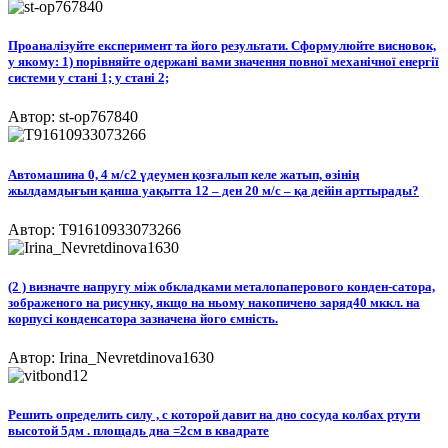
Проаналізуйте експеримент та його результати. Сформулюйте висновок,
у якому: 1) порівняйте одержані вами значення повної механічної енергії
системи у стані 1; у стані 2;
Автор: st-op767840
Автомашина 0, 4 м/с2 үдеумен қозғалып келе жатып, өзінің
жылдамдығын қанша уақытта 12 – ден 20 м/с – қа дейін арттырады?​
Автор: T91610933073266
(2 ) визначте напругу між обкладками металопаперового конден-сатора,
зображеного на рисунку, якщо на ньому накопичено заряд40 мккл. на
корпусі конденсатора зазначена його ємність.​
Автор: Irina_Nevretdinova1630
Решить определить силу , с которой давит на дно сосуда колбах ртути
высотой 5дм . площадь дна =2см в квадрате