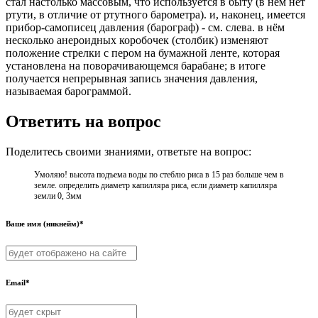
стал настолько массовым, что используется в быту (в нём нет
ртути, в отличие от ртутного барометра). и, наконец, имеется
прибор-самописец давления (барограф) - см. слева. в нём
несколько анероидных коробочек (столбик) изменяют
положение стрелки с пером на бумажной ленте, которая
установлена на поворачивающемся барабане; в итоге
получается непрерывная запись значения давления,
называемая барограммой.
Ответить на вопрос
Поделитесь своими знаниями, ответьте на вопрос:
Умоляю! высота подъема воды по стеблю риса в 15 раз больше чем в
земле. определить диаметр капилляра риса, если диаметр капилляра
земли 0, 3мм
Ваше имя (никнейм)*
Email*