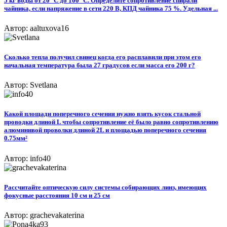
5 кг воды от 20 °C до 100 °С. Определите сопротивление спирали
чайника, если напряжение в сети 220 В, КПД чайника 75 %. Удельная ...
Автор: aaltuxova16
Сколько тепла получил свинец когда его расплавили при этом его
начальная температура была 27 градусов если масса его 200 г?
Автор: Svetlana
Какой площади поперечного сечения нужно взять кусок стальной
проводки длиной L чтобы сопротивление еë было равно сопротивлению
алюминивой проволки длиной 2L и площадью поперечного сечения
0.75мм²
Автор: info40
Рассчитайте оптическую силу системы собирающих линз, имеющих
фокусные расстояния 10 см и 25 см​
Автор: grachevakaterina