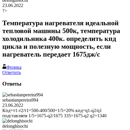
delonghisochi
23.06.2022
?>
Температура нагревателя идеальной
тепловой машины 500к, температура
холодильника 400к. определить кпд
цикла и полезную мощность, если
нагреватель передает 1675дж/c
Физика
Ответить
Ответы
sebastianpereira994
23.06.2022
Кпд=т1-т2/т1=500-400/500=1/5=20% кпд=q1-q2/q1
подставляем 1/5=1675-q2/1675 335=1675-q2 q2=1340
delonghisochi