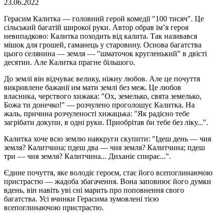
23.06.2022
Герасим Калитка — головний герой комедії "100 тисяч". Це
сільський багатій широкої руки. Автор обрав ім’я героя
невипадково: Калитка походить від калита. Так називався
мішок для грошей, гаманець у старовину. Основа багатства
цього селянина — земля — "шматочок кругленький" в двісті
десятин. Але Калитка прагне більшого.
До землі він відчуває велику, ніжну любов. Але це почуття
викривлене бажанії им мати землі без меж. Це любов
власника, черствого хижака: "Ох, земелько, свята земелько,
Божа ти донечко!" — розчулено проголошує Калитка. На
жаль, причина розчуленості хижацька: "Як радісно тебе
загрібати докупи, в одні руки. Приобрітав би тебе без ліку...".
Калитка хоче всю землю навкруги скупити: "Ідеш день — чия
земля? Калитчина; пдеш два — чия земля? Калитчина; пдеш
три — чия земля? Калитчина... Диханіє спирає...".
Єдине почуття, яке володіє героєм, стає його всепоглинаючою
пристрастю — жадоба збагачення. Вона заповнює його думки
вдень, він навіть уві сні марить про поповнення свого
багатства. Усі вчинки Герасима зумовлені тією
всепоглинаючою пристрастю.