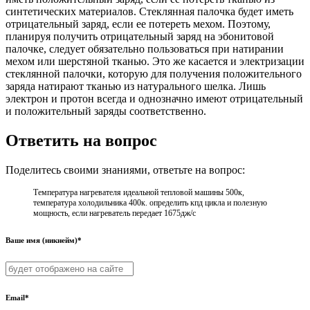
синтетических материалов. Стеклянная палочка будет иметь
отрицательный заряд, если ее потереть ме­хом. Поэтому,
планируя получить отрица­тельный заряд на эбонитовой
палочке, сле­дует обязательно пользоваться при натира­нии
мехом или шерстяной тканью. Это же касается и электризации
стеклянной палоч­ки, которую для получения положительного
заряда натирают тканью из натурального шелка. Лишь
электрон и протон всегда и однозначно имеют отрицательный
и поло­жительный заряды соответственно.
Ответить на вопрос
Поделитесь своими знаниями, ответьте на вопрос:
Температура нагревателя идеальной тепловой машины 500к,
температура холодильника 400к. определить кпд цикла и полезную
мощность, если нагреватель передает 1675дж/c
Ваше имя (никнейм)*
Email*