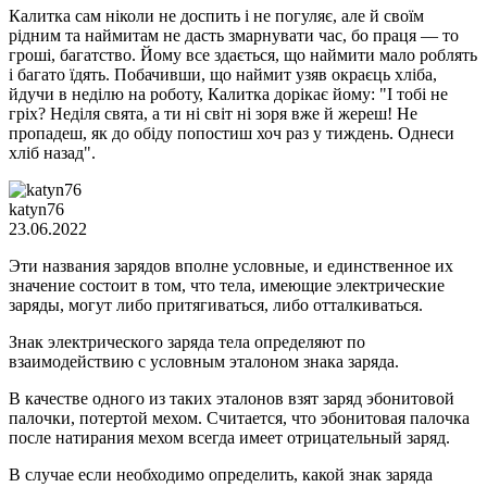
Калитка сам ніколи не доспить і не погуляє, але й своїм
рідним та наймитам не дасть змарнувати час, бо праця — то
гроші, багатство. Йому все здається, що наймити мало роблять
і багато їдять. Побачивши, що наймит узяв окраєць хліба,
йдучи в неділю на роботу, Калитка дорікає йому: "І тобі не
гріх? Неділя свята, а ти ні світ ні зоря вже й жереш! Не
пропадеш, як до обіду попостиш хоч раз у тиждень. Однеси
хліб назад".
katyn76
23.06.2022
Эти названия зарядов вполне условные, и единственное их
значение состоит в том, что тела, имеющие электрические
заряды, могут либо притягиваться, либо отталки­ваться.
Знак электрического заряда тела опре­деляют по
взаимодействию с условным эта­лоном знака заряда.
В качестве одного из таких эталонов взят заряд эбонитовой
палочки, потертой мехом. Считается, что эбонитовая палочка
после натирания мехом всегда имеет отрицатель­ный заряд.
В случае если необходимо определить, какой знак заряда