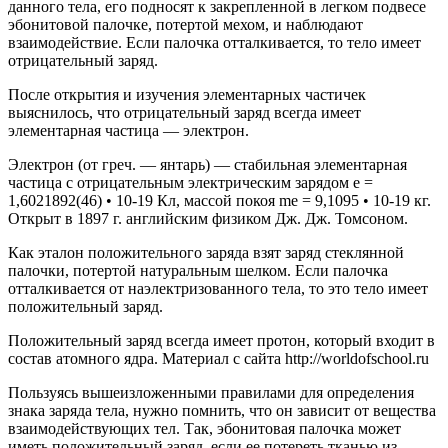
данного тела, его под­носят к закрепленной в легком подвесе
эбонитовой палочке, потертой мехом, и наблюдают
взаимодействие. Если палочка отталкивается, то тело имеет
отрицатель­ный заряд.
После открытия и изучения элементар­ных частичек
выяснилось, что отрицатель­ный заряд всегда имеет
элементарная части­ца — электрон.
Электрон (от греч. — янтарь) — стабильная элементарная
части­ца с отрицательным электриче­ским зарядом e =
1,6021892(46) • 10-19 Кл, массой покоя me = 9,1095 • 10-19 кг.
Открыт в 1897 г. английским физиком Дж. Дж. Томсоном.
Как эталон положительного заряда взят заряд стеклянной
палочки, потертой нату­ральным шелком. Если палочка
отталки­вается от наэлектризованного тела, то это тело имеет
положительный заряд.
Положительный заряд всегда имеет про­тон, который входит в
состав атомного яд­ра. Материал с сайта http://worldofschool.ru
Пользуясь вышеизложенными правила­ми для определения
знака заряда тела, нужно помнить, что он зависит от вещества
взаимодействующих тел. Так, эбонитовая па­лочка может
иметь положительный заряд, если ее потереть тканью из