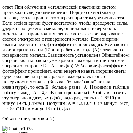
ответ:При облучении металлической пластинки светом
происходят следующие явления. Порцию света (квант)
поглощает электрон, и его энергия при этом увеличивается.
Если этой энергии будет достаточно, чтобы преодолеть силы,
удерживающие его в металле, он покидает поверхность
металла и.. . происходит явление фотоэффекта: вырывание
светом электронов с поверхности металла. Если энергии
кванта недостаточно, фотоэффект не происходит. Все зависит
и от энергии кванта (Е) и от работы выхода (А) электрона с
поверхности металла. Зависимость установлена Эйнштейном:
энергия кванта равна сумме работы выхода и кинетической
энергии электрона: Е = А + mv(кв) /2; Условие фотоэффекта:
фотоэффект произойдет, если энергия кванта (порции света)
будет больше или равна работе выхода электрона с
поверхности металла. (Значка "больше/равна" нет на
клавиатуре) , то есть Е "больше, равна" А. Находим в таблице
работу выхода А = 4,2 эВ (электрон-вольт) . Чтобы выразить
эту энергию в джоулях (Дж) , надо разделить на 1,6*10 ( в
минус 19 ст. ) Дж/эВ. Получим: А = 4,2/1,6*10 ( в минус 19 ст)
= 2,625*10 ( в минус 19 ст.) ( Дж) .
Объяснение:успехов и 5.)