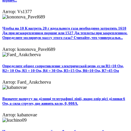
керпич...
Автор: Vs1377
Чтобы на 10 К нагреть 20 г идеального газа необходимо затратить 1610
Дж при незакрепленном поршне или 1527 Дж теплоты при закрепленном.
Определите молярную массу этого газа? Считайте, что универсальн...
Автор: kononova_Pavel689
Определите общее сопротивление электрической цепи, если R1=10 Ом,
R2= 10 Ом, R3 = 10 Ом, R4 = 30 Ом, R5=15 Ом, R6=10 Ом, R7=45 Ом​
Автор: Faed_Arakcheeva
Визначте напругу на ділянці телеграфної лінії, якщо опір цієї ділянки 6
Ом, а сила струму, що живить коло, 0, 008А.
Автор: kabanovae