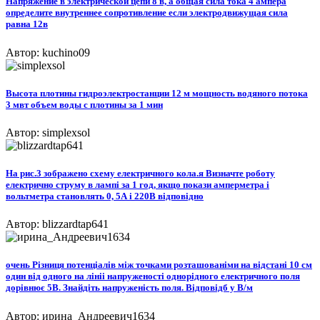
Напряжение в электрической цепи 8 в, а общая сила тока 4 ампера
определите внутреннее сопротивление если электродвижущая сила
равна 12в
Автор: kuchino09
Высота плотины гидроэлектростанции 12 м мощность водяного потока
3 мвт объем воды с плотины за 1 мин
Автор: simplexsol
На рис.3 зображено схему електричного кола.я Визначте роботу
електрично струму в лампі за 1 год, якщо покази амперметра і
вольтметра становлять 0, 5А і 220В відповідно​
Автор: blizzardtap641
очень Різниця потенціалів між точками розташованіми на відстані 10 см
один від одного на лініі напруженості однорідного електричного поля
дорівнює 5В. Знайдіть напруженість поля. Відповідб у В/м
Автор: ирина_Андреевич1634