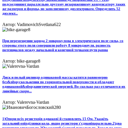
подсоединяют параллельно другому незаряженному конденсатору таких
же размеров и формы, но заполненному диэлектриком. Определить 52
диэлект...
Автор: VadimovichSvetlana622
При перемещении заряда 2 микрокулона в электрическом поле силы, со
стороны этого поля совершили работу 8 микроджоуля. разность
потенциалов между начальной и конечной точками пути равна
Автор: bike-garage8
Диск и полый цилиндр одинаковой массы катятся равномерно
без&nbsp;скольжения по горизонтальной поверхности и обладают
одинаковой&nbsp;кинетической энергией. Во сколько раз отличаются их
линейные скоро...
Автор: Valerevna-Vardan
1)Опори всіх резисторів однакові й становлять 15 Ом. Укажіть
загальний опірділянки кола, якщо резистори з'єднаніпаралельно.2)два
резистори опорами по 2Ом кожний з'єднані паралельно. Загальна сила