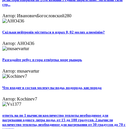
стр...
Автор: ИвановичБогословский280
Скільки нейтронів міститься в ядрах 0, 02 молях алюмінію?
Автор: AHO436
Разгадайте ребус п гора отвёртка море рыцарь
Автор: musaevartur
Что входит в состав молекулы воды, водорода, кислорода
Автор: Kochinev7
ответь на по 1 вычисли кооличество теплоты необходимое для
нагревания одного литра воды, от 15 до 100 градусов. 2.вычисли
количество теплоты, необходимое для нагревания от 30 градусов до 70 с