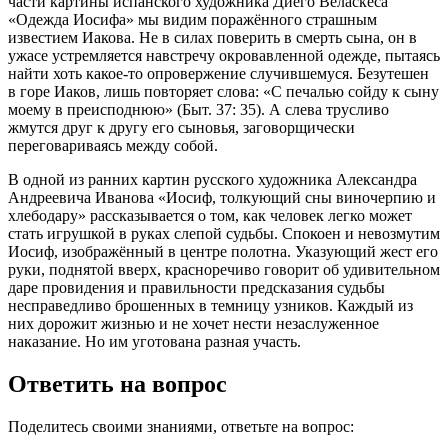
части картины испанского художника Диего Веласкеса
«Одежда Иосифа» мы видим поражённого страшным
известием Иакова. Не в силах поверить в смерть сына, он в
ужасе устремляется навстречу окровавленной одежде, пытаясь
найти хоть какое-то опровержение случившемуся. Безутешен
в горе Иаков, лишь повторяет слова: «С печалью сойду к сыну
моему в преисподнюю» (Быт. 37: 35). А слева трусливо
жмутся друг к другу его сыновья, заговорщически
переговариваясь между собой.
В одной из ранних картин русского художника Александра
Андреевича Иванова «Иосиф, толкующий сны виночерпию и
хлебодару» рассказывается о том, как человек легко может
стать игрушкой в руках слепой судьбы. Спокоен и невозмутим
Иосиф, изображённый в центре полотна. Указующий жест его
руки, поднятой вверх, красноречиво говорит об удивительном
даре провидения и правильности предсказания судьбы
несправедливо брошенных в темницу узников. Каждый из
них дорожит жизнью и не хочет нести незаслуженное
наказание. Но им уготована разная участь.
Ответить на вопрос
Поделитесь своими знаниями, ответьте на вопрос: