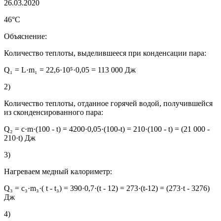
26.03.2020
46°C
Объяснение:
Количество теплоты, выделившееся при конденсации пара:
Q₁ = L·m₁ = 22,6·10⁵·0,05 = 113 000 Дж
2)
Количество теплоты, отданное горячей водой, получившейся
из сконденсированного пара:
Q₂ = c·m·(100 - t) = 4200·0,05·(100-t) = 210·(100 - t) = (21 000 -
210·t) Дж
3)
Нагреваем медный калориметр:
Q₃ = с₃·m₃·( t - t₃) = 390·0,7·(t - 12) = 273·(t-12) = (273·t - 3276)
Дж
4)