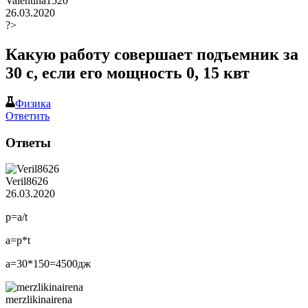
Valentina1520
26.03.2020
?>
Какую работу совершает подъемник за
30 с, если его мощность 0, 15 квт
Физика
Ответить
Ответы
Veril8626
26.03.2020
p=a/t
a=p*t
a=30*150=4500дж
merzlikinairena