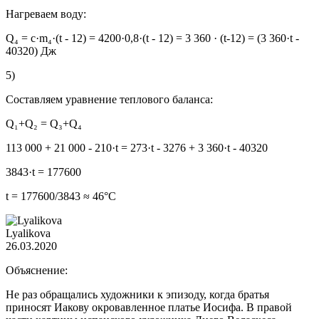
Нагреваем воду:
Q₄ = c·m₄·(t - 12) = 4200·0,8·(t - 12) = 3 360 · (t-12) = (3 360·t -
40320) Дж
5)
Составляем уравнение теплового баланса:
Q₁+Q₂ = Q₃+Q₄
113 000 + 21 000 - 210·t = 273·t - 3276 + 3 360·t - 40320
3843·t = 177600
t = 177600/3843 ≈ 46°C
Lyalikova
26.03.2020
Объяснение:
Не раз обращались художники к эпизоду, когда братья
приносят Иакову окровавленное платье Иосифа. В правой