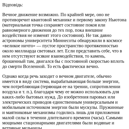
Відповідь:
Вечное движение возможно. По крайней мере, оно не
противоречит квантовой механике и первому закону Ньютона
(материальная точка сохраняет состояние покоя или
равномерного движения до тех пор, пока внешние
воздействия не изменят этого состояния). Не так давно
астрономы университета Миннесоты обнаружили в космосе
«великое ничто» — пустое пространство протяженностью
около миллиарда световых лет. Если представить себе, что в
нем отсутствуют всякие взаимодействия, то камень,
брошенный там, двигался бы с постоянной скоростью вплоть
до смерти Вселенной. То есть фактически вечно.
Однако когда речь заходит о вечном двигателе, обычно
имеется в виду система, вырабатывающая больше энергии,
чем потребляющая (теряющая ее на трении, сопротивлении
воздуха и т. п.), благодаря чему ее можно использовать для
каких-либо бытовых нужд. До изобретения паровых или
электрических приводов единственным универсальным и
мобильным источником энергии были мускулы. Пружинные
и маятниковые механизмы годились лишь для приложения
малой силы в течении длительного времени (часы). Самыми
мощными стационарными двигателями были водяные и
ветряные мельницы.