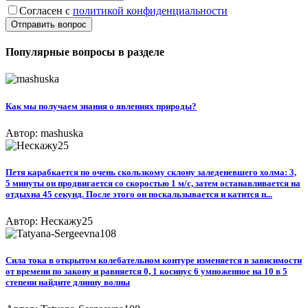
Согласен с
политикой конфиденциальности
Отправить вопрос
Популярные вопросы в разделе
Как мы получаем знания о явлениях природы?
Автор: mashuska
Петя карабкается по очень скользкому склону заледеневшего холма: 3,
5 минуты он продвигается со скоростью 1 м/с, затем останавливается на
отдыхна 45 секунд. После этого он поскальзывается и катится п...
Автор: Нескажу25
Сила тока в открытом колебательном контуре изменяется в зависимости
от времени по закону и равняется 0, 1 косинус 6 умноженное на 10 в 5
степени найдите длинну волны