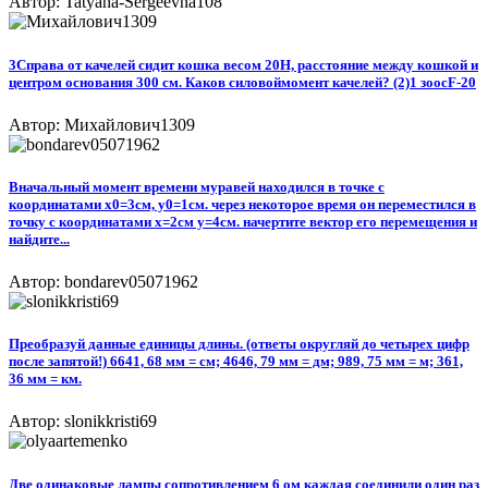
Автор: Tatyana-Sergeevna108
3Справа от качелей сидит кошка весом 20H, расстояние между кошкой и
центром основания 300 см. Каков силовоймомент качелей? (2)1 зоосF-20​
Автор: Михайлович1309
Вначальный момент времени муравей находился в точке с
координатами х0=3см, у0=1см. через некоторое время он переместился в
точку с координатами х=2см у=4см. начертите вектор его перемещения и
найдите...
Автор: bondarev05071962
Преобразуй данные единицы длины. (ответы округляй до четырех цифр
после запятой!) 6641, 68 мм = см; 4646, 79 мм = дм; 989, 75 мм = м; 361,
36 мм = км.
Автор: slonikkristi69
Две одинаковые лампы сопротивлением 6 ом каждая соединили один раз