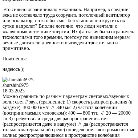
Это сильно ограничивало механиков. Например, в средние
века не составляло труда соорудить потолочный вентилятор
или эскалатор, но кто бы смог безостановочно крутить их
сутки напролет? Вполне логично, что люди мечтали о
«халявном» источнике энергии. Их фантазия была ограничена
технологиями того времени, поэтому по нынешним меркам
вечные двигатели древности выглядели трогательно и
примитивно.
Пояснення:
надеюсь ))
shurshin6975
18.03.2023
Можно сравнить по разным параметрам световых/звуковых
волн: свет // звук (сравнение): 1) скорость распространения (в
воздухе): 300 000 км/с // 340 м/с 2) частота колебаний
(воспринимаемых человеком): 400 — 800 тгц // 20 — 20000
гц 3) требуется ли среда для распространения: нет
(распространяется даже в вакууме) // да (распространяется
только в материальной среде) определение: электромагнитные
волны: распространяющиеся в пространстве колебания