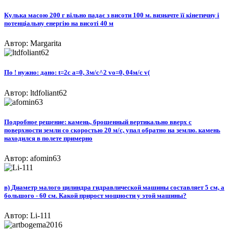
Кулька масою 200 г вільно падає з висоти 100 м. визначте її кінетичну і
потенціальну енергію на висоті 40 м
Автор: Margarita
По ! нужно: дано: t=2c a=0, 3м/с^2 vo=0, 04м/с v(
Автор: ltdfoliant62
Подробное решение: камень, брошенный вертикально вверх с
поверхности земли со скоростью 20 м/с, упал обратно на землю. камень
находился в полете примерно
Автор: afomin63
в) Диаметр малого цилиндра гидравлической машины составляет 5 см, а
большого - 60 см. Какой прирост мощности у этой машины?
Автор: Li-111