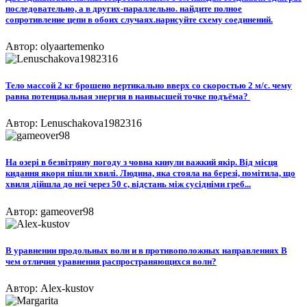
последовательно, а в других-параллельно. найдите полное
сопротивление цепи в обоих случаях.нарисуйте схему соединений.
Автор: olyaartemenko
Тело массой 2 кг брошено вертикально вверх со скоростью 2 м/с. чему
равна потенциальная энергия в наивысшей точке подъёма? ​
Автор: Lenuschakova1982316
На озері в безвітряну погоду з човна кинули важкий якір. Від місця
кидання якоря пішли хвилі. Людина, яка стояла на березі, помітила, що
хвиля дійшла до неї через 50 с, відстань між сусідніми греб...
Автор: gameover98
В уравнении продольных волн и в противоположных направлениях В
чем отличия уравнения распространяющихся волн?​
Автор: Alex-kustov