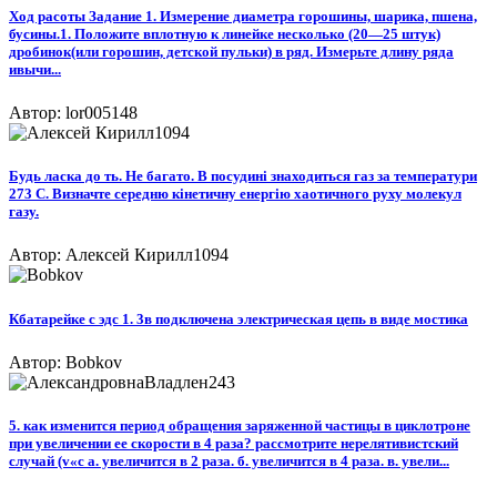
Ход расоты Задание 1. Измерение диаметра горошины, шарика, пшена,
бусины.1. Положите вплотную к линейке несколько (20—25 штук)
дробинок(или горошин, детской пульки) в ряд. Измерьте длину ряда
ивычи...
Автор: lor005148
Будь ласка до ть. Не багато. В посудині знаходиться газ за температури
273 С. Визначте середню кінетичну енергію хаотичного руху молекул
газу.
Автор: Алексей Кирилл1094
Кбатарейке с эдс 1. 3в подключена электрическая цепь в виде мостика
Автор: Bobkov
5. как изменится период обращения заряженной частицы в циклотроне
при увеличении ее скорости в 4 раза? рассмотрите нерелятивистский
случай (v«с а. увеличится в 2 раза. б. увеличится в 4 раза. в. увели...