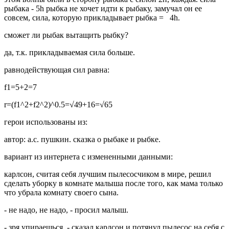
рыбака - 5h рыбка не хочет идти к рыбаку, замучал он ее
совсем, сила, которую прикладывает рыбка = 4h.
сможет ли рыбак вытащить рыбку?
да, т.к. прикладываемая сила больше.
равнодействующая сил равна:
f1=5+2=7
r=(f1^2+f2^2)^0.5=√49+16=√65
герои использованы из:
автор: а.с. пушкин. сказка о рыбаке и рыбке.
вариант из интернета с измененными данными:
карлсон, считая себя лучшим пылесосчиком в мире, решил
сделать уборку в комнате малыша после того, как мама только
что убрала комнату своего сына.
- не надо, не надо, - просил малыш.
- зря упираешься, - сказал карлсон и потянул пылесос на себя с