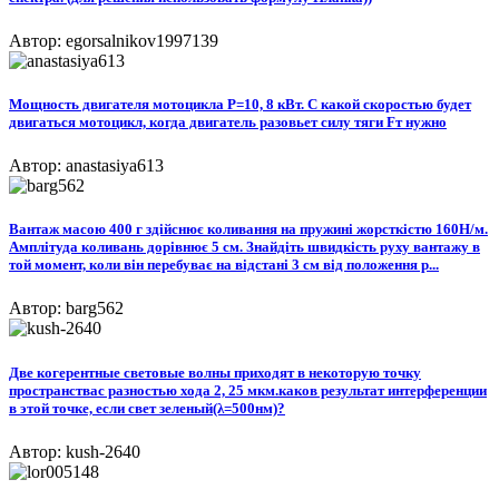
Автор: egorsalnikov1997139
Мощность двигателя мотоцикла P=10, 8 кВт. С какой скоростью будет
двигаться мотоцикл, когда двигатель разовьет силу тяги Fт нужно
Автор: anastasiya613
Вантаж масою 400 г здійснює коливання на пружині жорсткістю 160Н/м.
Амплітуда коливань дорівнює 5 см. Знайдіть швидкість руху вантажу в
той момент, коли він перебуває на відстані 3 см від положення р...
Автор: barg562
Две когерентные световые волны приходят в некоторую точку
пространствас разностью хода 2, 25 мкм.каков результат интерференции
в этой точке, если свет зеленый(λ=500нм)?
Автор: kush-2640