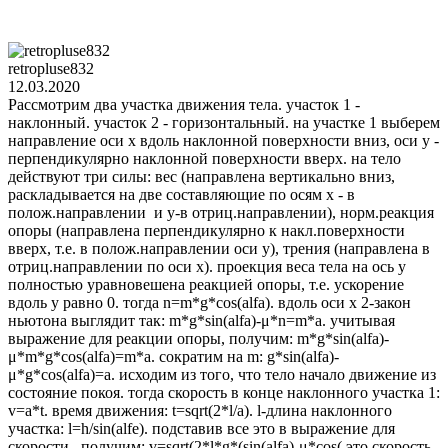
retropluse832
12.03.2020
Рассмотрим два участка движения тела. участок 1 -
наклонный. участок 2 - горизонтальный. на участке 1 выберем
направление оси х вдоль наклонной поверхности вниз, оси у -
перпендикулярно наклонной поверхности вверх. на тело
действуют три силы: вес (направлена вертикально вниз,
раскладывается на две составляющие по осям х - в
полож.направлении и у-в отриц.направлении), норм.реакция
опоры (направлена перпендикулярно к накл.поверхности
вверх, т.е. в полож.направлении оси у), трения (направлена в
отриц.направлении по оси х). проекция веса тела на ось у
полностью уравновешена реакцией опоры, т.е. ускорение
вдоль у равно 0. тогда n=m*g*cos(alfa). вдоль оси х 2-закон
ньютона выглядит так: m*g*sin(alfa)-μ*n=m*a. учитывая
выражение для реакции опоры, получим: m*g*sin(alfa)-
μ*m*g*cos(alfa)=m*a. сократим на m: g*sin(alfa)-
μ*g*cos(alfa)=a. исходим из того, что тело начало движение из
состояние покоя. тогда скорость в конце наклонного участка 1:
v=a*t. время движения: t=sqrt(2*l/a). l-длина наклонного
участка: l=h/sin(alfe). подставив все это в выражение для
скорости , получим: v=sqrt(2*l*g*(sin(alfa)-μ*cos( это скорость