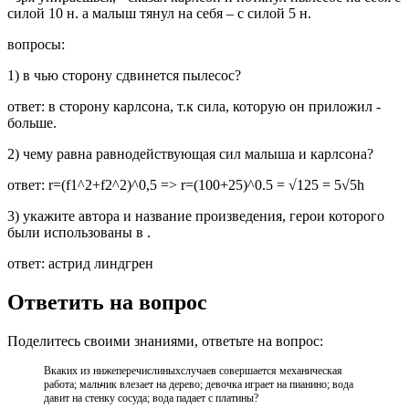
силой 10 н. а малыш тянул на себя – с силой 5 н.
вопросы:
1) в чью сторону сдвинется пылесос?
ответ: в сторону карлсона, т.к сила, которую он приложил -
больше.
2) чему равна равнодействующая сил малыша и карлсона?
ответ: r=(f1^2+f2^2)^0,5 => r=(100+25)^0.5 = √125 = 5√5h
3) укажите автора и название произведения, герои которого
были использованы в .
ответ: астрид линдгрен
Ответить на вопрос
Поделитесь своими знаниями, ответьте на вопрос:
Вкаких из нижеперечислиныхслучаев совершается механическая
работа; мальчик влезает на дерево; девочка играет на пианино; вода
давит на стенку сосуда; вода падает с платины?