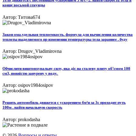
Тело движется с постоянным ускорением 5 м/с^2. найти скорость тела в
конце восьмой секунды
Автор: Титова674
Закон ома.удельная теплоемкость. формула для вычисления количества
теплоты выделяемого пр изменении температуры тела зараннее . буду
Автор: Drugov_Vladimirovna
Обчислити виштовхувальну силу, яка діє на сталеву плиту об’ємом 100
см3, повністю занурену у воду. ​
Автор: osipov1984osipov
Решить автомобиль движется с ускорением 4м²и за 3с проходит путь
100м . найти начальную скорость
Автор: prokodasha
© 2026
Вопросы и ответы