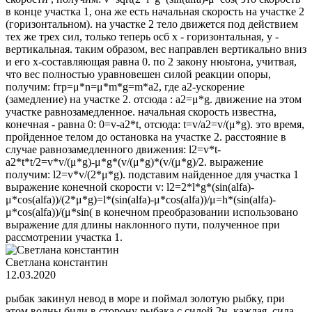
в конце участка 1, она же есть начальная скорость на участке 2
(горизонтальном). на участке 2 тело движется под действием
тех же трех сил, только теперь осб х - горизонтальная, у -
вертикальная. таким образом, вес направлен вертикально вниз
и его х-составляющая равна 0. по 2 закону нюьтона, учитвая,
что вес полностью уравновешен силой реакции опоры,
получим: fтр=μ*n=μ*m*g=m*a2, где a2-ускорение
(замедление) на участке 2. отсюда : а2=μ*g. движение на этом
участке равнозамедленное. начальная скорость известна,
конечная - равна 0: 0=v-a2*t, отсюда: t=v/a2=v/(μ*g). это время,
пройденное телом до остановка на участке 2. расстояние в
случае равнозамедленного движения: l2=v*t-
a2*t*t/2=v*v/(μ*g)-μ*g*(v/(μ*g)*(v/(μ*g)/2. выражение
получим: l2=v*v/(2*μ*g). подставим найденное для участка 1
выражение конечной скорости v: l2=2*l*g*(sin(alfa)-
μ*cos(alfa))/(2*μ*g)=l*(sin(alfa)-μ*cos(alfa))/μ=h*(sin(alfa)-
μ*cos(alfa))/(μ*sin( в конечном преобразовании использовано
выражение для длины наклонного пути, полученное при
рассмотрении участка 1.
Светлана константин
12.03.2020
рыбак закинул невод в море и поймал золотую рыбку, при
этом волны били в сторону рыбака с силой 2н, каждая. сила