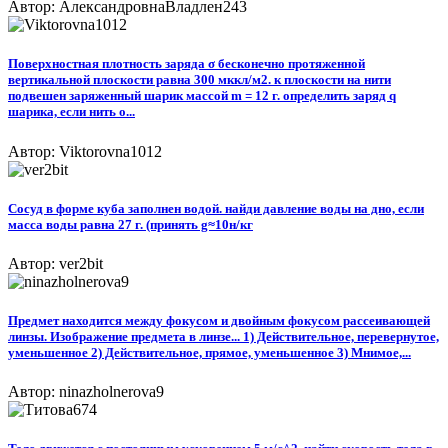
Автор: АлександровнаВладлен243
Поверхностная плотность заряда σ бесконечно протяженной
вертикальной плоскости равна 300 мккл/м2. к плоскости на нити
подвешен заряженный шарик массой m = 12 г. определить заряд q
шарика, если нить о...
Автор: Viktorovna1012
Сосуд в форме куба заполнен водой. найди давление воды на дно, если
масса воды равна 27 г. (принять g≈10н/кг
Автор: ver2bit
Предмет находится между фокусом и двойным фокусом рассеивающей
линзы. Изображение предмета в линзе... 1) Действительное, перевернутое,
уменьшенное 2) Действительное, прямое, уменьшенное 3) Мнимое,...
Автор: ninazholnerova9