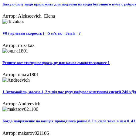
Какую силу надо приложить для подъёма из воды бетонного куба с ребром
Автор: Alekseevich_Elena
V0 ( нулевая скорость ) = 5 м/с ек = 3еп h = ?
Автор: rb-zakaz
Решите вот эти три вопроса, ну или какое сможете.заранее ! ​
Автор: ольга1801
1 Автомобіль, масою 1, 2 т, під час руху набуває кінетичної енергії 240 к
Автор: Andreevich
Когда напряжение на концах проводника равно 8.2 в, сила тока в нем 0, 43
Автор: makarov021106