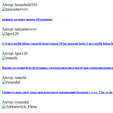
Автор: household193
решить задачку номер 10 вариант
Автор: tanyashevvvv
2. 6 m/s tezlik bilan yugurib ketayotgan 50 kg massali bola 2 m/s tezlik bilan
Автор: Igor120
Вцепи состоящей из источника электроэнергии и нагрузки сопротивлением 4,
Автор: natachi
1)определить силу тока при коротком замыкании батареи с э.д.с. 12в, ес
Автор: rynaodal