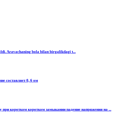
ldi. Aravachaning bola bilan birgalikdagi t...
ие составляет 0, 6 ом
му при коротком коротком замыкании падение напряжения на ...