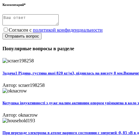
Комментарий*
Согласен с
политикой конфиденциальности
Отправить вопрос
Популярные вопросы в разделе
Задача1 Рідина, густина якої 820 кг/м3, піднялась на висоту 8 мм.Визна
Автор: scraer198258
Котушка індуктивності з дуже малим активним опором увімкнена в коло змі
Автор: oknacrow
При переходе электрона в атоме нарного состояния с энергией -0, 85 эВ в