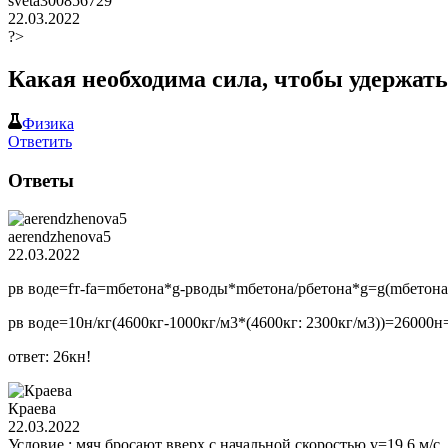
sveta300856729
22.03.2022
?>
Какая необходима сила, чтобы удержать 
Физика
Ответить
Ответы
aerendzhenova5
22.03.2022
рв воде=fт-fa=mбетона*g-рводы*mбетона/рбетона*g=g(mбетона
рв воде=10н/кг(4600кг-1000кг/м3*(4600кг: 2300кг/м3))=26000н
ответ: 26кн!
Краева
22.03.2022
Условие : мяч бросают вверх с начальной скоростью v=19,6 