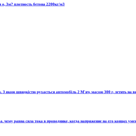
 о, 3м? плотность бетона 2200кг/м3
Дж. З якою швидкістю рухається автомобіль 2 М'яч, масою 300 г, летить на ви
 а. чему равна сила тока в проводнике, когда напряжение на его концах уме