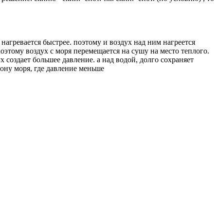
=9,8 м ответ: 9,8 м
нагревается быстрее. поэтому и воздух над ним нагреется
поэтому воздух с моря перемещается на сушу на место теплого.
х создает большее давление. а над водой, долго сохраняет
рону моря, где давление меньше