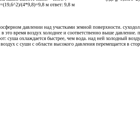
h. находим h =(v^2)/4g=(19,6^2)/(4*9,8)
осферном давлении над участками земной поверхности. суходол 
 в это время воздух холоднее и соответственно выше давление. 
от: суша охлаждается быстрее, чем вода. над ней холодный возду
 воздух с суши с области высокого давления перемещается в сто