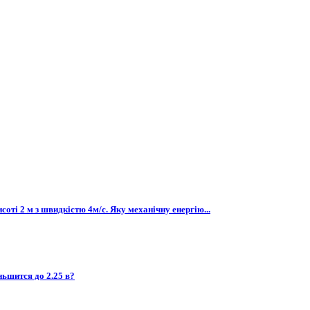
соті 2 м з швидкістю 4м/с. Яку механічну енергію...
ньшится до 2.25 в?