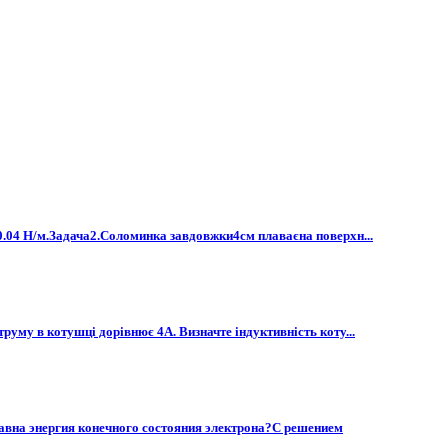
ть0.04 Н/м.Задача2.Соломинка завдовжки4см плаваєна поверхн...
руму в котушці дорівнює 4А. Визначте індуктивність коту...
у равна энергия конечного состояния электрона?С решением