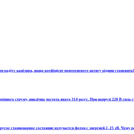
чити радіус капіляра, якщо коефіцієнт поверхневого натягу рідини станови
нного струму, циклічна частота якого 314 рад/с. При напрузі 220 В сила ст
 другое стационарное состояние излучается фотон с энергией 2, 25 эВ. Чем