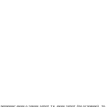
ие: екин.о =екин.+епот. т.к. екин.=епот. (по условию) , то