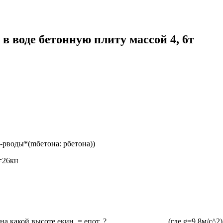
в воде бетонную плиту массой 4, 6т
-рводы*(mбетона: рбетона))
=26кн
м/с. на какой высоте екин. = епот. ? (где g=9,8м/с^2) решен