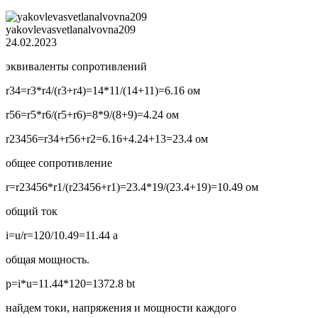
yakovlevasvetlanalvovna209
24.02.2023
эквиваленты сопротивлений
r34=r3*r4/(r3+r4)=14*11/(14+11)=6.16 ом
r56=r5*r6/(r5+r6)=8*9/(8+9)=4.24 ом
r23456=r34+r56+r2=6.16+4.24+13=23.4 ом
общее сопротивление
r=r23456*r1/(r23456+r1)=23.4*19/(23.4+19)=10.49 ом
общий ток
i=u/r=120/10.49=11.44 а
общая мощность.
p=i*u=11.44*120=1372.8 bt
найдем токи, напряжения и мощности каждого