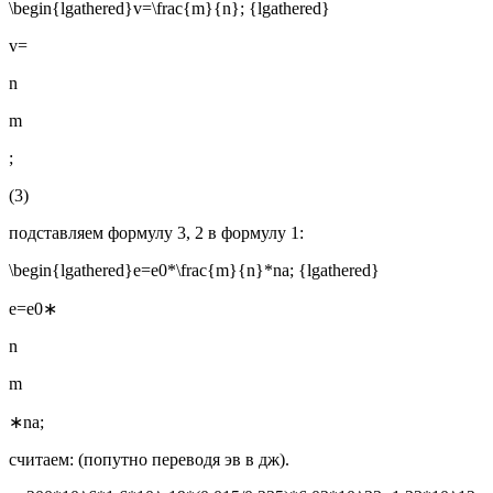
\begin{lgathered}v=\frac{m}{n}; {lgathered}
v=
n
m
;
(3)
подставляем формулу 3, 2 в формулу 1:
\begin{lgathered}e=e0*\frac{m}{n}*na; {lgathered}
e=e0∗
n
m
∗na;
считаем: (попутно переводя эв в дж).