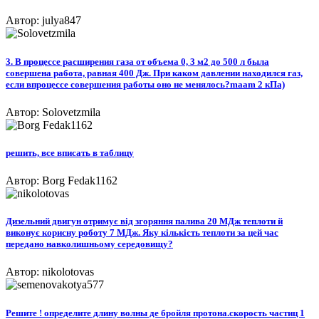
Автор: julya847
3. В процессе расширения газа от объема 0, 3 м2 до 500 л была
совершена работа, равная 400 Дж. При каком давлении находился газ,
если впроцессе совершения работы оно не менялось?maam 2 кПа)​
Автор: Solovetzmila
решить, все вписать в таблицу​
Автор: Borg Fedak1162
Дизельний двигун отримує від згоряння палива 20 МДж теплоти й
виконує корисну роботу 7 МДж. Яку кількість теплоти за цей час
передано навколишньому середовищу?
Автор: nikolotovas
Решите ! определите длину волны де бройля протона.скорость частиц 1