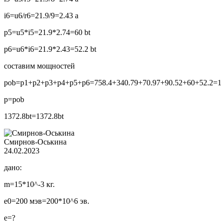
i6=u6/r6=21.9/9=2.43 a
p5=u5*i5=21.9*2.74=60 bt
p6=u6*i6=21.9*2.43=52.2 bt
составим мощностей
pob=p1+p2+p3+p4+p5+p6=758.4+340.79+70.97+90.52+60+52.2=1
p=pob
1372.8bt=1372.8bt
Смирнов-Оськина
24.02.2023
дано:
m=15*10^-3 кг.
e0=200 мэв=200*10^6 эв.
e=?