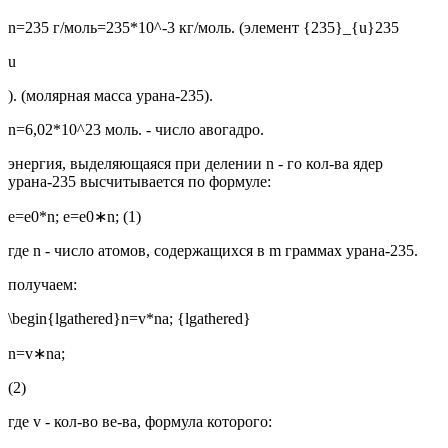
n=235 г/моль=235*10^-3 кг/моль. (элемент {235}_{u}235
u
). (молярная масса урана-235).
n=6,02*10^23 моль. - число авогадро.
энергия, выделяющаяся при делении n - го кол-ва ядер
урана-235 высчитывается по формуле:
e=e0*n; e=e0∗n; (1)
где n - число атомов, содержащихся в m граммах урана-235.
получаем:
\begin{lgathered}n=v*na; {lgathered}
n=v∗na;
(2)
где v - кол-во ве-ва, формула которого: