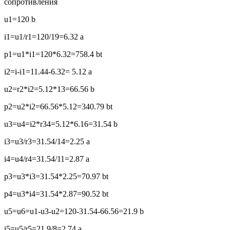
сопротивления
u1=120 b
i1=u1/r1=120/19=6.32 a
p1=u1*i1=120*6.32=758.4 bt
i2=i-i1=11.44-6.32= 5.12 a
u2=r2*i2=5.12*13=66.56 b
p2=u2*i2=66.56*5.12=340.79 bt
u3=u4=i2*r34=5.12*6.16=31.54 b
i3=u3/r3=31.54/14=2.25 a
i4=u4/r4=31.54/11=2.87 a
p3=u3*i3=31.54*2.25=70.97 bt
p4=u3*i4=31.54*2.87=90.52 bt
u5=u6=u1-u3-u2=120-31.54-66.56=21.9 b
i5=u5/r5=21.9/8=2.74 a