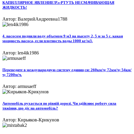
КАПИЛЛЯРНОЕ ЯВЛЕНИЕ!P.s-РТУТЬ НЕСМАЧИВАЮЩАЯ
ЖИДКОСТЬ!​
Автор: ВалерийАндреевна1788
4. насосом подняли воду объемом 9 м3 на высоту 2, 5 м за 5 с. какая
мощность насоса, если плотность воды 1000 кг/м3.
Автор: len4ik1986
Переведите в международную систему единиц си: 260км/ч; 72км/ч; 54км/
ч; 7200м/ч.
Автор: armusaeff
Автомобіль рухається по рівній дорозі. Чи здійснює роботу сила
тяжіння, що діє на автомобіль?
Автор: Кирьяков-Крикунов