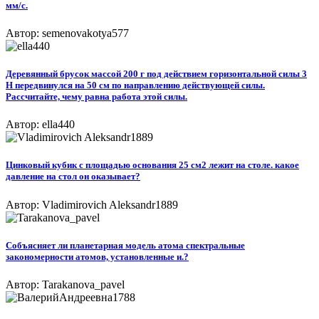
мм/с.
Автор: semenovakotya577
Деревянный брусок массой 200 г под действием горизонтальной силы 3
Н передвинулся на 50 см по направлению действующей силы.
Рассчитайте, чему равна работа этой силы.
Автор: ella440
Цинковый кубик с площадью основания 25 см2 лежит на столе. какое
давление на стол он оказывает?
Автор: Vladimirovich Aleksandr1889
Собъясняет ли планетарная модель атома спектральные
закономерности атомов, установленные и.?
Автор: Tarakanova_pavel