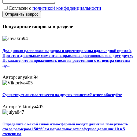
Согласен с
политикой конфиденциальности
Отправить вопрос
Популярные вопросы в разделе
Два диполя расположены рядом и ориентированы вдоль одной прямой.
При этом дипольные моменты направлены противоположно друг другу.
Покажите, что напряженность поля на расстоянии х от центра системы
пр...
Автор: anyakru94
Существует ли сила тяжести на других планетах? ответ обоснуйте
Автор: Viktoriya405
Определите с какой силой атмосферный воздух давит на поверхность
стола размером 150*60см нормальное атмосферное давление 10 в 5
степени па