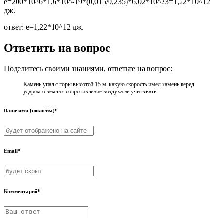
e=200*10^6*1,6*10^-19*(0,015/0,235)*6,02*10^23=1,22*10^12
дж.
ответ: e=1,22*10^12 дж.
Ответить на вопрос
Поделитесь своими знаниями, ответьте на вопрос:
Камень упал с горы высотой 15 м. какую скорость имел камень перед
ударом о землю. сопротивление воздуха не учитывать
Ваше имя (никнейм)*
Email*
Комментарий*