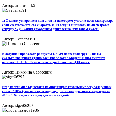
Автор: arturusinsk5
1) С каким ускорением двигался на некотором участке пути электрокар,
если учесть то, что его скорость за 14 секунд снизилась на 30 метров в
секунду? 2) С каким ускорением двигался на некотором участ...
Автор: Svetlana191
К латунной проволоке радиусом 1, 5 мм подвесили груз 30 кг. На
сколько процентов удлинилась проволока? Модуль Юнга считайте
равным 100 ГПа. Желательно подробный ответ) 10 класс
Автор: Пимкина Сергеевич
Егер көлемі 40 л ыдыстағы көмірқышқыл газының молекулаларының
саны 5*10^24, ал молекулалардың орташа квадраттың жылдамдығы
400 м/с болса, осы газдың қысымы қандай?
Автор: siger06297