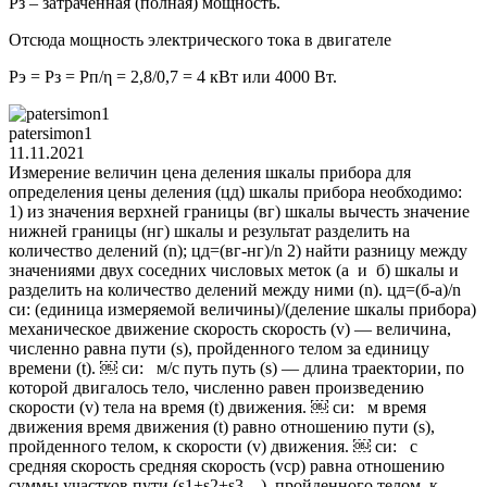
Pз – затраченная (полная) мощность.
Отсюда мощность электрического тока в двигателе
Pэ = Pз = Pп/η = 2,8/0,7 = 4 кВт или 4000 Вт.
patersimon1
11.11.2021
Измерение величин цена деления шкалы прибора для
определения цены деления (цд) шкалы прибора необходимо:
1) из значения верхней границы (вг) шкалы вычесть значение
нижней границы (нг) шкалы и результат разделить на
количество делений (n); цд=(вг-нг)/n 2) найти разницу между
значениями двух соседних числовых меток (а и б) шкалы и
разделить на количество делений между ними (n). цд=(б-а)/n
си: (единица измеряемой величины)/(деление шкалы прибора)
механическое движение скорость скорость (v) — величина,
численно равна пути (s), пройденного телом за единицу
времени (t). ￼ си: м/с путь путь (s) — длина траектории, по
которой двигалось тело, численно равен произведению
скорости (v) тела на время (t) движения. ￼ си: м время
движения время движения (t) равно отношению пути (s),
пройденного телом, к скорости (v) движения. ￼ си: с
средняя скорость средняя скорость (vср) равна отношению
суммы участков пути (s1+s2+s3…), пройденного телом, к