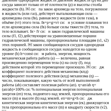
давление однородной жидкости давление жидкости (p) на дно
сосуда зависит только от её плотности (ρ) и высоты столба
жидкости (h). ￼ си: па закон архимеда на тело, погруженное
в жидкость (или газ), действует выталкивающая сила —
архимедова сила (fв), равная весу жидкости (или газа), в
объёме (vт) этого тела. fв=ρ×g×vт си: н условие плавания тел
если архимедова сила (fв) больше силы тяжести (fт) тела, то
тело всплывает. fв> fт си: н закон гидравлической машины
силы (f1, f2) действующие на уравновешенные поршни
гидравлической машины, пропорциональны площадям (s1, s2)
этих поршней. ￼ закон сообщающихся сосудов однородная
жидкость в сообщающихся сосудах находится на одном
уровне (h) h=const си: м работа, энергия, мощность
механическая работа работа (a) — величина, равная
произведению перемещения тела (s) на силу (f), под
действием которой это перемещение произошло. ￼ си: дж
коэффициент полезного действия механизма (кпд)
коэффициент полезного действия (кпд) механизма (η) —
число, показывающее, какую часть от всей выполненной
работы (ab) составляет полезная работа (aп). η=aп/ab η=
(aп/ab)×100% си: % потенциальная энергия потенциальная
энергия (eп) тела, поднятого над землей, пропорциональна его
массе (m) и высоте (h) над землей. eп=m×g×h си: дж
кинетическая энергия кинетическая энергия (eк) движущегося
тела пропорциональна его массе (m) и квадрату скорости (v2).