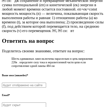
￼ си: дж сохранение и превращение механической энергии
сумма потенциальной (eп) и кинетической (eк) энергии в
любой момент времени остается постоянной. eп+eк=const
мощность мощность (n) — величина, показывающая скорость
выполнения работы и равная: 1) отношению работы (a) ко
времени (t), за которое она выполнена; 2) произведению силы
(f), под действием которой перемещается тело, на среднюю
скорость (v) его перемещения. ￼, ￼ си: вт
Ответить на вопрос
Поделитесь своими знаниями, ответьте на вопрос:
Шесть одинаковых ламп включены параллельно в цепь напряжения
220в . определите силу тока в неразветленной части цепи если
сопротивление одной лампы 484 ом
Ваше имя (никнейм)*
Email*