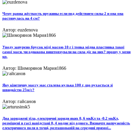
Чему равна жёсткость пружины если под действием силы 2 н она она
растянулась на 4 см?
Автор: euzdenova
Уводу занурено брусок міді масою 10 г і тонка мідна пластинка такої
самої маси. чи однакова виштовхували на сила діє на них? прошу у меня
кр.
Автор: Шиморянов Мария1866
Яку кінетичну массу має сталева кулька 100 г, що рухається зі
швидкістю 25м/с?​
Автор: гайсанов
Два заряджені тіла, електричні заряди яких 0, 6 мкКл та -0.2 мкКл,
розміщені в гасі навідстані 0, 4 модне від одного. Визначте напруженість
електричного поля в точці, розташованій на середині прямої...