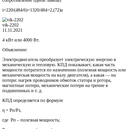
сопротивление одной лампы)
i=220/(484/6)=1320/484=2,(72)a
vik-2202
11.11.2021
4 кВт или 4000 Вт.
Объяснение:
Электродвигатель преобразует электрическую энергию в
механическую и тепловую. КПД показывает, какая часть
мощности потратится по назначению (полезная мощность или
механическая мощность на валу двигателя), а какая — на
потери: нагрев проводников обмоток статора и ротора,
магнитные потери, механические потери на трение в
подшипниках и т. д.
КПД определяется по формуле
η = Pп/Pз,
где Pп – полезная мощность;