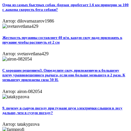
Одна из самых быстрых собак -борзая -пробегает 1.6 км примерно за 100
с .какова скорость бега собаки?
Автор: dilovarnazarov1986
Жесткость пружины составляет 40 н/м. какую силу надо приложить к
пружине чтобы растянуть её 2 см
Автор: svetasvetlana429
С хорошим решением3. Определите силу, приложенную к большему
плечу уравновешенного рычага, если оно больше меньшего в 2 раза. К
меньшему приложена сила 50 Н.
Автор: airon-082054
9. почему в сырую погоду при тумане шум электрички слышен в лесу
дальше, чем в сухую погоду?
Автор: tatakypzova