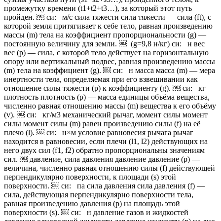
промежутку времени (t1+t2+t3…), за который этот путь
пройден. ￼ си: м/с сила тяжести сила тяжести — сила (ft), с
которой земля притягивает к себе тело, равная произведению
массы (m) тела на коэффициент пропорциональности (g) —
постоянную величину для земли. ￼ (g=9,8 н/кг) си: н вес
вес (p) — сила, с которой тело действует на горизонтальную
опору или вертикальный подвес, равная произведению массы
(m) тела на коэффициент (g). ￼ си: н масса масса (m) — мера
инертности тела, определяемая при его взвешивании как
отношение силы тяжести (p) к коэффициенту (g). ￼ си: кг
плотность плотность (ρ) — масса единицы объёма вещества,
численно равная отношению массы (m) вещества к его объёму
(v). ￼ си: кг/м3 механический рычаг, момент силы момент
силы момент силы (m) равен произведению силы (f) на её
плечо (l). ￼ си: н×м условие равновесия рычага рычаг
находится в равновесии, если плечи (l1, l2) действующих на
него двух сил (f1, f2) обратно пропорциональны значениям
сил. ￼ давление, сила давления давление давление (p) —
величина, численно равная отношению силы (f) действующей
перпендикулярно поверхности, к площади (s) этой
поверхности. ￼ си: па сила давления сила давления (f) —
сила, действующая перпендикулярно поверхности тела,
равная произведению давления (p) на площадь этой
поверхности (s). ￼ си: н давление газов и жидкостей