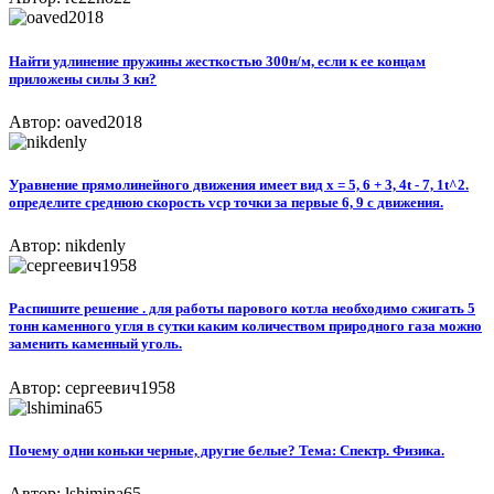
Найти удлинение пружины жесткостью 300н/м, если к ее концам
приложены силы 3 кн?
Автор: oaved2018
Уравнение прямолинейного движения имеет вид x = 5, 6 + 3, 4t - 7, 1t^2.
определите среднюю скорость vср точки за первые 6, 9 с движения.
Автор: nikdenly
Распишите решение . для работы парового котла необходимо сжигать 5
тонн каменного угля в сутки каким количеством природного газа можно
заменить каменный уголь.
Автор: сергеевич1958
Почему одни коньки черные, другие белые? Тема: Спектр. Физика.
Автор: lshimina65