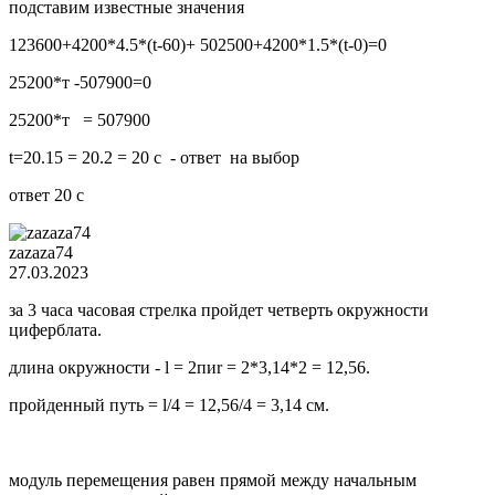
подставим известные значения
123600+4200*4.5*(t-60)+ 502500+4200*1.5*(t-0)=0
25200*т -507900=0
25200*т = 507900
t=20.15 = 20.2 = 20 c - ответ на выбор
ответ 20 с
zazaza74
27.03.2023
за 3 часа часовая стрелка пройдет четверть окружности
циферблата.
длина окружности - l = 2пиr = 2*3,14*2 = 12,56.
пройденный путь = l/4 = 12,56/4 = 3,14 cм.
модуль перемещения равен прямой между начальным