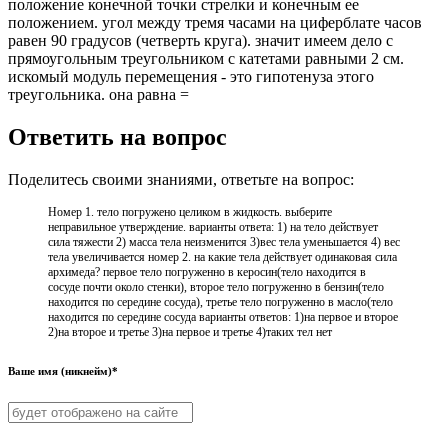
положение конечной точки стрелки и конечным ее
положением. угол между тремя часами на циферблате часов
равен 90 градусов (четверть круга). значит имеем дело с
прямоугольным треугольником с катетами равными 2 см.
искомый модуль перемещения - это гипотенуза этого
треугольника. она равна =
Ответить на вопрос
Поделитесь своими знаниями, ответьте на вопрос:
Номер 1. тело погружено целиком в жидкость. выберите
неправильное утверждение. варианты ответа: 1) на тело действует
сила тяжести 2) масса тела неизменится 3)вес тела уменьшается 4) вес
тела увеличивается номер 2. на какие тела действует одинаковая сила
архимеда? первое тело погруженно в керосин(тело находится в
сосуде почти около стенки), второе тело погруженно в бензин(тело
находится по середине сосуда), третье тело погруженно в масло(тело
находится по середине сосуда варианты ответов: 1)на первое и второе
2)на второе и третье 3)на первое и третье 4)таких тел нет
Ваше имя (никнейм)*