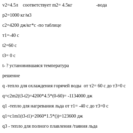
v2=4.5л соответствует m2= 4.5кг -вода
p2=1000 кг/м3
c2=4200 дж/кг*с -по таблице
т1=-40 с
t2=60 c
t3= 0 c
t- ? установившаяся температура
решение
q -тепло для охлаждения горячей воды от т2= 60 с до т3=0 с
q=c2m2(t3-t2)=4200*4.5*(0-60)= -1134000 дж
q1 -тепло для нагревания льда от т1= -40 с до т3=0 с
q1=c1m1(t3-t1)=2060*1.5*())=123600 дж
q3 - тепло для полного плавления /таяния льда