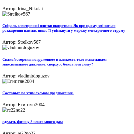
Автор: Irina_Nikolai
Спіраль електричної плитки вкоротили. Як при цьому зміниться
розжарення плитки, якщо її увімкнути у мережу електричного струму
Автор: Strelkov567
Скакой стороны погруженное в жидкость тело испытывает
максимальное давление: сверху, с боков или снизу?
Автор: vladimirdoguzov
Составьте по этим схемам предложения.​
Автор: Египтян2004
сделать физику 8 класс много дам
Автор: re22no22