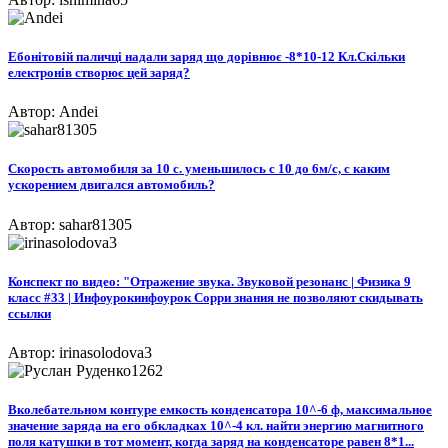
Ебонітовій паличці надали заряд що дорівнює -8*10-12 Кл.Скільки
електронів створює цей заряд?
Автор: Andei
Скорость автомобиля за 10 с. уменьшилось с 10 до 6м/с, с каким
ускорением двигался автомобиль?
Автор: sahar81305
Конспект по видео: "Отражение звука. Звуковой резонанс | Физика 9
класс #33 | Инфоурокинфоурок Сорри знания не позволяют скидывать
ссылки
Автор: irinasolodova3
Вколебательном контуре емкость конденсатора 10^-6 ф, максимальное
значение заряда на его обкладках 10^-4 кл. найти энергию магнитного
поля катушки в тот момент, когда заряд на конденсаторе равен 8*1...