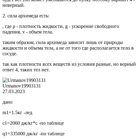
неверный.
2. сила архимеда есть:
, где ρ - плотность жидкости, g - ускорение свободного
падения, v - объем тела.
таким образом, сила архимеда зависит лишь от природы
жидкости и объема тела, а не от того где располагается тело в
сосуде.
так как плотности всех веществ из условия разные, но верный
ответ 4, таких тел нет.
Urmanov19903131
27.03.2023
дано
m1=1.5кг -лед
с1=2060 дж/кг*с -по таблице
q1=335000 дж/кг -по таблице