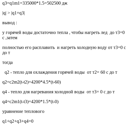
q3=q1m1=335000*1.5=502500 дж
|q| > |q1+q3|
вывод :
у горячей воды достаточно тепла , чтобы нагреть лед до т3=0
с ,затем
полностью его расплавить и нагреть холодную воду от т3=0 с
до т
тогда
q2 - тепло для охлаждения горячей воды от т2= 60 с до т
q2=c2m2(t-t2)=4200*4.5*(t-60)
q4 - тепло для нагревания холодной воды от т3= 0 с до т
q4=c2m1(t-t3)=4200*1.5*(t-0)
уравнение теплового
q1+q2+q3+q4=0