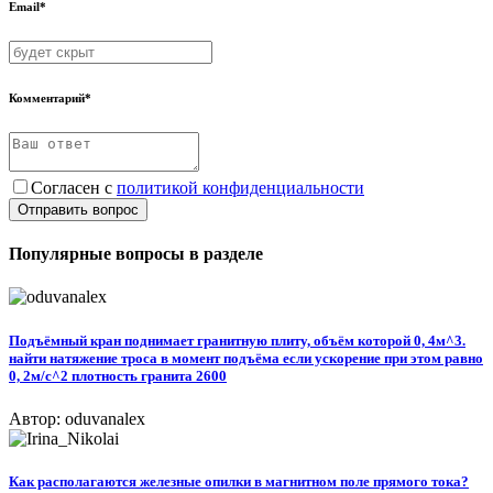
Email*
Комментарий*
Согласен с
политикой конфиденциальности
Отправить вопрос
Популярные вопросы в разделе
Подъёмный кран поднимает гранитную плиту, объём которой 0, 4м^3.
найти натяжение троса в момент подъёма если ускорение при этом равно
0, 2м/с^2 плотность гранита 2600
Автор: oduvanalex
Как располагаются железные опилки в магнитном поле прямого тока?