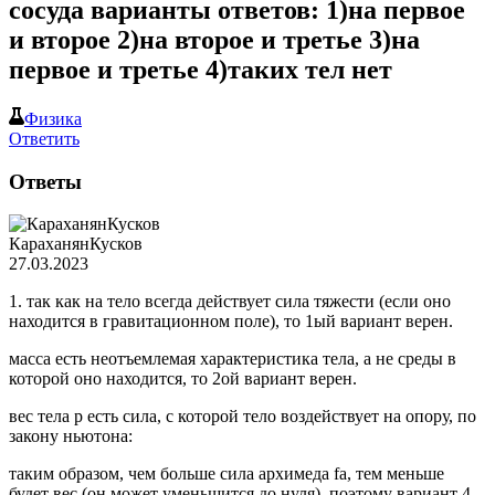
сосуда варианты ответов: 1)на первое
и второе 2)на второе и третье 3)на
первое и третье 4)таких тел нет
Физика
Ответить
Ответы
КараханянКусков
27.03.2023
1. так как на тело всегда действует сила тяжести (если оно
находится в гравитационном поле), то 1ый вариант верен.
масса есть неотъемлемая характеристика тела, а не среды в
которой оно находится, то 2ой вариант верен.
вес тела p есть сила, с которой тело воздействует на опору, по
закону ньютона:
таким образом, чем больше сила архимеда fa, тем меньше
будет вес (он может уменьшится до нуля). поэтому вариант 4 -