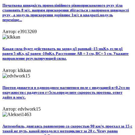
Початкова швидкість прямолінійного рівноприскокеного руху тіла
становить 8 м/с. напрям прискорення збігається з напрямом щвидкості
руху , а модуль прискорення дорівнює 1м/с в квадраті.модуль
переміще...
Автор: e3913269
Какая сила будет действовать на заряд q3 равный -15 мкКл, если q1
равен 5 нКл, q2 равен -10нКл. Расстояние АВ = 3 см, ВС= 5 см. Укажите
направление результирующей силы.
Автор: klkkan
Протон движется в однородном магнитном поле с индукцией в=0.2тл по
окружности с радиусом r=5см.определите скрорость протона. ответ
дайте в мм/с.
Автор: edvlwork15
Автомобиль, двигаясь равномерно со скоростью 90 км/ч, проехал за 15 с
такой же путь, какой преодолел мотоциклист за 20 с. Чему равна