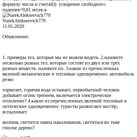
формулу числа и считай)) ускорение свободного
падения=9,81 м/сек.в
NarekAlekseevich779
11.01.2020
Объяснение:
1. примеры тел, которые мы не можем видеть. 2.назовите
несколько разных тел, которые состоят из двух или трёх
разных веществ. назовите их. 3.какие из пречисленных
явлений механические и тепловые одновременно: автомобиль
резко
тормозит, горячая вода остывает, первобытный человек
добывает огонь трением, включается электрическое
отопление? 4.какие из перечисленных явлений тепловые и
оптические одновременно: туристы разжигают костёр,
вспыхивает
молния, светится лампа накаливания, светиться во тьме
гнилое дерево?