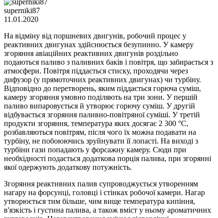
superniki87
11.01.2020
На відміну від поршневих двигунів, робочий процес у
реактивних двигунах здійснюється безупинно. У камеру
згоряння авіаційних реактивних двигунів роздільно
подаються паливо з паливних баків і повітря, що забирається з
атмосфери. Повітря піддається стиску, проходячи через
дифузор (у прямоточних реактивних двигунах) чи турбіну.
Відповідно до перетворень, яким піддається горюча суміш,
камеру згоряння умовно поділяють на три зони. У першій
паливо випаровується й утворює горючу суміш. У другій
відбувається згоряння паливно-повітряної суміші. У третій
продукти згоряння, температура яких досягає 2 300 °C,
розбавляються повітрям, після чого їх можна подавати на
турбіну, не побоюючись зруйнувати її лопасті. На виході з
турбіни гази попадають у форсажну камеру. Сюди при
необхідності подається додаткова порція палива, при згорянні
якої одержують додаткову потужність.
Згоряння реактивних палив супроводжується утворенням
нагару на форсунці, головці і стінках робочої камери. Нагар
утворюється тим більше, чим вище температура кипіння,
в'язкість і густина палива, а також вміст у ньому ароматичних