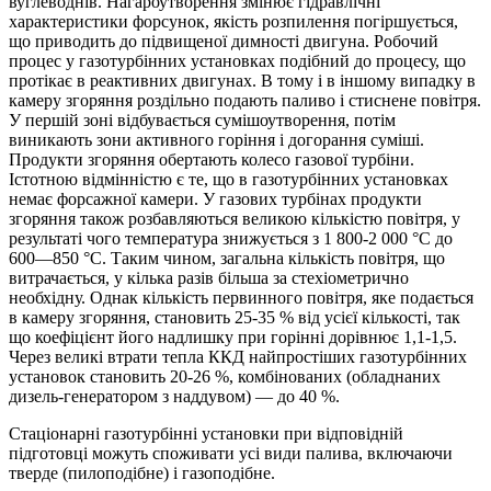
вуглеводнів. Нагароутворення змінює гідравлічні
характеристики форсунок, якість розпилення погіршується,
що приводить до підвищеної димності двигуна. Робочий
процес у газотурбінних установках подібний до процесу, що
протікає в реактивних двигунах. В тому і в іншому випадку в
камеру згоряння роздільно подають паливо і стиснене повітря.
У першій зоні відбувається сумішоутворення, потім
виникають зони активного горіння і догорання суміші.
Продукти згоряння обертають колесо газової турбіни.
Істотною відмінністю є те, що в газотурбінних установках
немає форсажної камери. У газових турбінах продукти
згоряння також розбавляються великою кількістю повітря, у
результаті чого температура знижується з 1 800-2 000 °C до
600—850 °C. Таким чином, загальна кількість повітря, що
витрачається, у кілька разів більша за стехіометрично
необхідну. Однак кількість первинного повітря, яке подається
в камеру згоряння, становить 25-35 % від усієї кількості, так
що коефіцієнт його надлишку при горінні дорівнює 1,1-1,5.
Через великі втрати тепла ККД найпростіших газотурбінних
установок становить 20-26 %, комбінованих (обладнаних
дизель-генератором з наддувом) — до 40 %.
Стаціонарні газотурбінні установки при відповідній
підготовці можуть споживати усі види палива, включаючи
тверде (пилоподібне) і газоподібне.