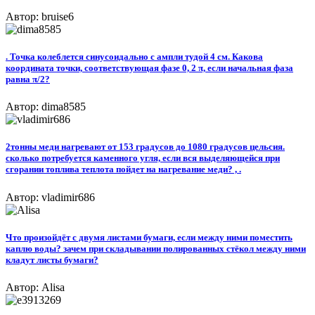
Автор: bruise6
. Точка колеблется синусоидально с ампли тудой 4 см. Какова
координата точки, соответствующая фазе 0, 2 π, если начальная фаза
равна π/2?
Автор: dima8585
2тонны меди нагревают от 153 градусов до 1080 градусов цельсия.
сколько потребуется каменного угля, если вся выделяющейся при
сгорании топлива теплота пойдет на нагревание меди? , .
Автор: vladimir686
Что произойдёт с двумя листами бумаги, если между ними поместить
каплю воды? зачем при складывании полированных стёкол между ними
кладут листы бумаги?
Автор: Alisa