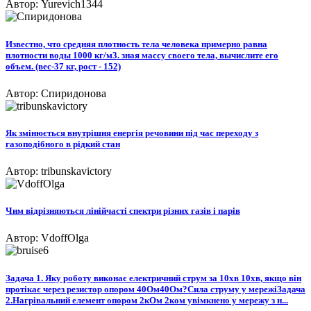
Автор: Yurevich1344
Известно, что средняя плотность тела человека примерно равна
плотности воды 1000 кг/м3. зная массу своего тела, вычислите его
объем. (вес-37 кг, рост - 152)
Автор: Спиридонова
Як змінюється внутрішня енергія речовини під час переходу з
газоподібного в рідкий стан
Автор: tribunskavictory
Чим відрізняються лінійчасті спектри різних газів і парів​
Автор: VdoffOlga
Задача 1. Яку роботу виконає електричний струм за 10хв 10хв, якщо він
протікає через резистор опором 40Ом40Ом?Сила струму у мережіЗадача
2.Нагрівальний елемент опором 2кОм 2ком увімкнено у мережу з н...