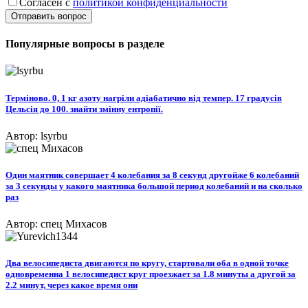
Согласен с
политикой конфиденциальности
Отправить вопрос
Популярные вопросы в разделе
Терміново. 0, 1 кг азоту нагріли адіабатично від темпер. 17 градусів
Цельсія до 100. знайти змінну ентропії.
Автор: lsyrbu
Один маятник совершает 4 колебания за 8 секунд другойже 6 колебаний
за 3 секунды у какого маятника большой период колебаний и на сколько
раз
Автор: спец Михасов
Два велосипедиста двигаются по кругу, стартовали оба в одной точке
одновременна 1 велосипедист круг проезжает за 1.8 минуты а другой за
2.2 минут, через какое время они