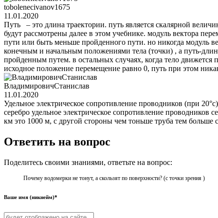
tobolenecivanov1675
11.01.2020
Путь – это длина траектории. путь является скалярной величи
будут рассмотрены далее в этом учебнике. модуль вектора пе
пути или быть меньше пройденного пути. но никогда модуль ве
конечным и начальным положениями тела (точки) , а путь-длин
пройденным путем. в остальных случаях, когда тело движется 
исходное положение перемещение равно 0, путь при этом ника
ВладимировичСтанислав
11.01.2020
Удельное электрическое сопротивление проводников (при 20°c
серебро удельное электрическое сопротивление проводников се
км это 1000 м, с другой стороны чем тоньше труба тем больше с
Ответить на вопрос
Поделитесь своими знаниями, ответьте на вопрос:
Почему водомерки не тонут, а скользят по поверхности? (с точки зрения )
Ваше имя (никнейм)*