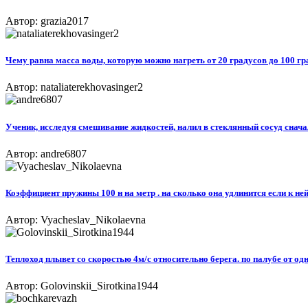
Автор: grazia2017
Чему равна масса воды, которую можно нагреть от 20 градусов до 100 гр
Автор: nataliaterekhovasinger2
Ученик, исследуя смешивание жидкостей, налил в стеклянный сосуд сначала
Автор: andre6807
Коэффициент пружины 100 н на метр . на сколько она удлинится если к ней 
Автор: Vyacheslav_Nikolaevna
Теплоход плывет со скоростью 4м/с относительно берега. по палубе от одн
Автор: Golovinskii_Sirotkina1944