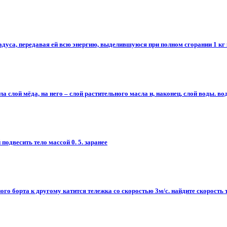
адуса, передавая ей всю энергию, выделившуюся при полном сгорании 1 кг
 слой мёда, на него – слой растительного масла и, наконец, слой воды. вод
подвесить тело массой 0. 5. заранее
ого борта к другому катится тележка со скоростью 3м/c. найдите скорость 