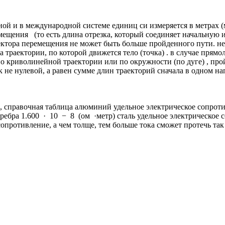
ной и в международной системе единиц си измеряется в метрах (
ремещения (то есть длина отрезка, который соединяет начальну
ктора перемещения не может быть больше пройденного пути. нет
а траектории, по которой движется тело (точка) . в случае пря
по криволинейной траектории или по окружности (по дуге) , пр
к не нулевой, а равен сумме длин траекторий сначала в одном 
), справочная таблица алюминий удельное электрическое сопро
ребра 1.600 · 10 − 8 (ом ·метр) сталь удельное электрическое
опротивление, а чем толще, тем больше тока сможет протечь так r=