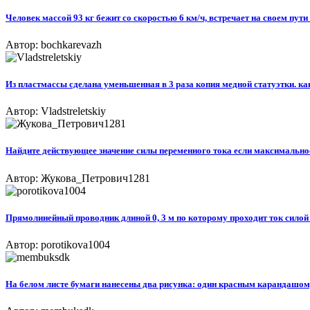
Человек массой 93 кг бежит со скоростью 6 км/ч, встречает на своем пути 
Автор: bochkarevazh
Из пластмассы сделана уменьшенная в 3 раза копия медной статуэтки. ка
Автор: Vladstreletskiy
Найдите действующее значение силы переменного тока если максимальное зн
Автор: Жукова_Петрович1281
Прямолинейный проводник длиной 0, 3 м по которому проходит ток силой 
Автор: porotikova1004
На белом листе бумаги нанесены два рисунка: один красным карандашом,