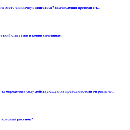
ле этого они начнут двигаться? (вычисления проводи с т...
уэтки? статуэтки и копия сплошные.
 тл определить силу действующую на проводник если он располо...
о красный рисунок?