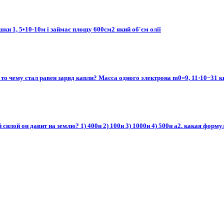
ки 1, 5•10-10м і займає площу 600см2 який об'єм олїї
 то чему стал равен заряд капли? Масса одного электрона m0=9, 11⋅10−31 кг
 силой он давит на землю? 1) 400н 2) 100н 3) 1000н 4) 500н а2. какая форм