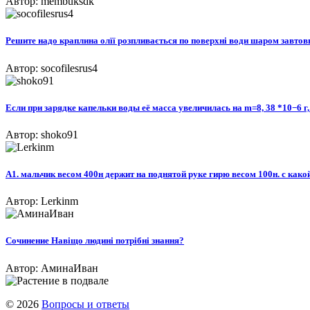
Автор: membuksdk
Решите надо краплина олїї розпливається по поверхні води шаром завтовш
Автор: socofilesrus4
Если при зарядке капельки воды её масса увеличилась на m=8, 38 *10−6 г,
Автор: shoko91
А1. мальчик весом 400н держит на поднятой руке гирю весом 100н. с какой
Автор: Lerkinm
Сочинение Навіщо людині потрібні знання?​
Автор: АминаИван
© 2026
Вопросы и ответы