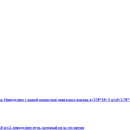
. Определите с какой скоростью двигалась плазма а) 578*10^3 м/сб) 5.78*10
.8 м/с2. определите путь, который он за это время