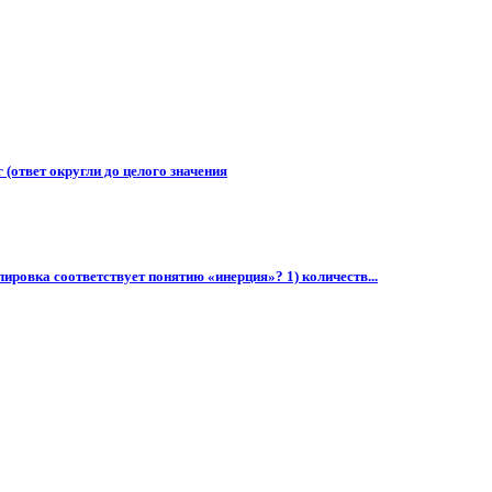
 (ответ округли до целого значения
улировка соответствует понятию «инерция»? 1) количеств...