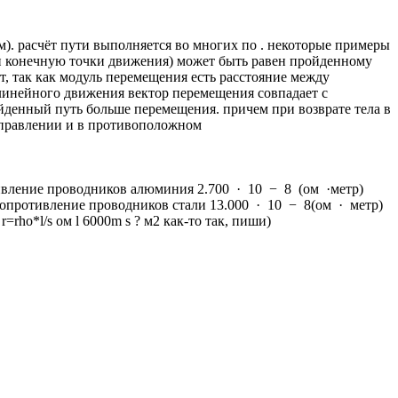
м). расчёт пути выполняется во многих по . некоторые примеры
ю и конечную точки движения) может быть равен пройденному
, так как модуль перемещения есть расстояние между
молинейного движения вектор перемещения совпадает с
ойденный путь больше перемещения. причем при возврате тела в
направлении и в противоположном
тивление проводников алюминия 2.700 · 10 − 8 (ом ·метр)
 сопротивление проводников стали 13.000 · 10 − 8(ом · метр)
rho*l/s ом l 6000m s ? м2 как-то так, пиши)