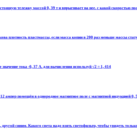
стоящую тележку массой 0, 39 т и впрыгивает на нее. с какой скоростью пос
кова плотность пластмассы, если масса копии в 200 раз меньше массы стат
ачение тока -0, 37 А. для вычисления используй √2 = 1, 414​
12 ампер помещён в однородное магнитное поле с магнитной индукцией 0, 5
 другой синим. Какого света надо взять светофильтр, чтобы увидеть тольк