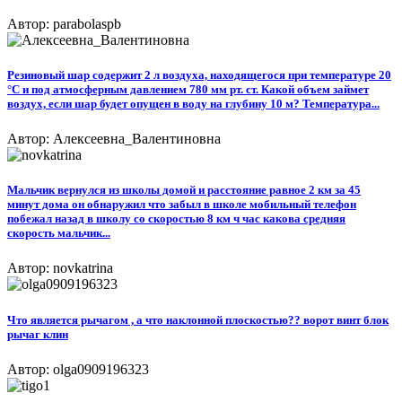
Автор: parabolaspb
Резиновый шар содержит 2 л воздуха, находящегося при температуре 20
°С и под атмосферным давлением 780 мм рт. ст. Какой объем займет
воздух, если шар будет опущен в воду на глубину 10 м? Температура...
Автор: Алексеевна_Валентиновна
Мальчик вернулся из школы домой и расстояние равное 2 км за 45
минут дома он обнаружил что забыл в школе мобильный телефон
побежал назад в школу со скоростью 8 км ч час какова средняя
скорость мальчик...
Автор: novkatrina
Что является рычагом , а что наклонной плоскостью?? ворот винт блок
рычаг клин
Автор: olga0909196323