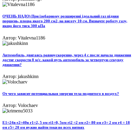
ОЧЕНЬ НАДО) При ізобарному розширенні ідеальний газ підняя
поршень, площа якого 200 см2, на висоту 10 см. Визначте роботу газу,
якщо його тиск 300 кПа
Автор: Vitalevna1186
Автомобиль, двигаясь равноускоренно, через 4 с после начала движения
достиг скорости 8 м/с. какой путь автомобиль за четвертую секунду
движения?
Автор: jakushkinn
От чего зависит потенциальная энергия тела поднятого в воздух?
Автор: Volochaev
E1=24в e2=40в r1=2, 5 ом ri1=0, 5ом ri2 =2 ом r2= 80 ом r3= 2 ом r4 = 18
ом r5= 20 ом нужно найти токи во всех витвях