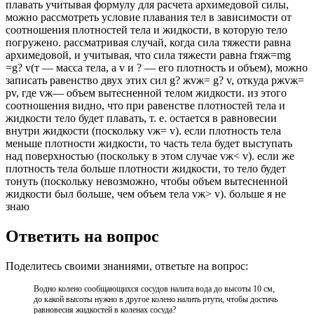
плавать учитывая формулу для расчета архимедовой силы,
можно рассмотреть условие плавания тел в зависимости от
соотношения плотностей тела и жидкости, в которую тело
погружено. рассматривая случай, когда сила тяжести равна
архимедовой, и учитывая, что сила тяжести равна fтяж=mg
=g? v(т — масса тела, а v и ? — его плотность и объем), можно
записать равенство двух этих сил g? жvж= g? v, откуда ржvж=
pv, где vж— объем вытесненной телом жидкости. из этого
соотношения видно, что при равенстве плотностей тела и
жидкости тело будет плавать, т. е. остается в равновесии
внутри жидкости (поскольку vж= v). если плотность тела
меньше плотности жидкости, то часть тела будет выступать
над поверхностью (поскольку в этом случае vж< v). если же
плотность тела больше плотности жидкости, то тело будет
тонуть (поскольку невозможно, чтобы объем вытесненной
жидкости был больше, чем объем тела vж> v). больше я не
знаю
Ответить на вопрос
Поделитесь своими знаниями, ответьте на вопрос:
Водно колено сообщающихся сосудов налита вода до высоты 10 см,
до какой высоты нужно в другое колено налить ртути, чтобы достичь
равновесия жидкостей в коленах сосуда?