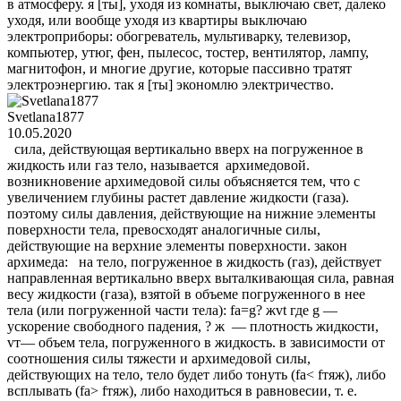
в атмосферу. я [ты], уходя из комнаты, выключаю свет, далеко
уходя, или вообще уходя из квартиры выключаю
электроприборы: обогреватель, мультиварку, телевизор,
компьютер, утюг, фен, пылесос, тостер, вентилятор, лампу,
магнитофон, и многие другие, которые пассивно тратят
электроэнергию. так я [ты] экономлю электричество.
Svetlana1877
10.05.2020
сила, действующая вертикально вверх на погруженное в
жидкость или газ тело, называется архимедовой.
возникновение архимедовой силы объясняется тем, что с
увеличением глубины растет давление жидкости (газа).
поэтому силы давления, действующие на нижние элементы
поверхности тела, превосходят аналогичные силы,
действующие на верхние элементы поверхности. закон
архимеда: на тело, погруженное в жидкость (газ), действует
направленная вертикально вверх выталкивающая сила, равная
весу жидкости (газа), взятой в объеме погруженного в нее
тела (или погруженной части тела): fa=g? жvt где g —
ускорение свободного падения, ? ж — плотность жидкости,
vт— объем тела, погруженного в жидкость. в зависимости от
соотношения силы тяжести и архимедовой силы,
действующих на тело, тело будет либо тонуть (fа< fтяж), либо
всплывать (fа> fтяж), либо находиться в равновесии, т. е.