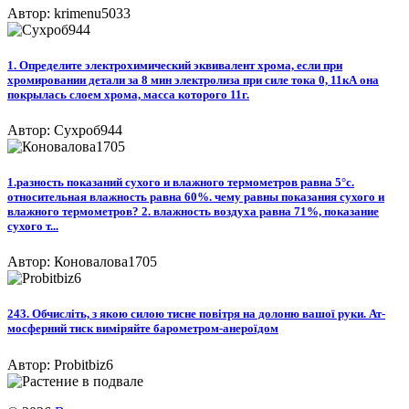
Автор: krimenu5033
1. Определите электрохимический эквивалент хрома, если при
хромировании детали за 8 мин электролиза при силе тока 0, 11кА она
покрылась слоем хрома, масса которого 11г.
Автор: Сухроб944
1.разность показаний сухого и влажного термометров равна 5°с.
относительная влажность равна 60%. чему равны показания сухого и
влажного термометров? 2. влажность воздуха равна 71%, показание
сухого т...
Автор: Коновалова1705
243. Обчисліть, з якою силою тисне повітря на долоню вашої руки. Ат-
мосферний тиск виміряйте барометром-анероїдом​
Автор: Probitbiz6