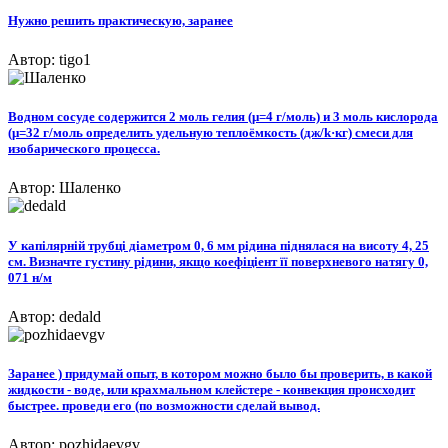
Нужно решить практическую, заранее
Автор: tigo1
Водном сосуде содержится 2 моль гелия (μ=4 г/моль) и 3 моль кислорода
(μ=32 г/моль определить удельную теплоёмкость (дж/k·кг) смеси для
изобарического процесса.
Автор: Шаленко
У капілярній трубці діаметром 0, 6 мм рідина піднялася на висоту 4, 25
см. Визначте густину рідини, якщо коефіціент її поверхневого натягу 0,
071 н/м
Автор: dedald
Заранее ) придумай опыт, в котором можно было бы проверить, в какой
жидкости - воде, или крахмальном клейстере - конвекция происходит
быстрее. проведи его (по возможности сделай вывод.
Автор: pozhidaevgv