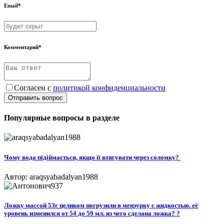
Email*
Комментарий*
Согласен с
политикой конфиденциальности
Отправить вопрос
Популярные вопросы в разделе
Чому вода підіймається, якщо її втягувати через соломку? ​
Автор: araqsyabadalyan1988
Ложку массой 53г целиком погрузили в мензурку с жидкостью. её
уровень изменился от 54 до 59 мл. из чего сделана ложка? ?