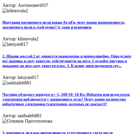
Автор: Антонович937
Индукция магнитного поля равна 4π мГн, чему равна напряженность
магнитного поля в этой точке? (с дано и решением
Автор: klimovala2
2. Шарик массой 2 кг движется равномерно и прямолинейно. Определите
вес шарика и силу тяжести, действующую на него. Сделайте рисунок и
покажите на нем силу тяжести и вес. 3. К концу нити подвешен гру...
Автор: latoyan817
Частица обладает зарядом q=−1, 168⋅10−16 Кл. Избыток или недостаток
электронов наблюдается у заряженного тела? Чему равно количество
избыточных электронов (электронов, которых не хватает)?
Автор: saidsaleh881
3. изменится ли и как интенсивность естественного света после