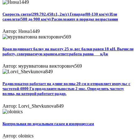
Скорость света(299.792.458±1, 2м/с) Гепарда(80-130 км/ч) Или
самолета(500 до 900 км/ч) Расположите в порядке возрастания
Автор: Нина1449
Кран поднимает балку на высоту 25 м, вес балки равен 18 кН. Вычисли
работу, совершаемую краном.ответ:работа равна___кДж​
Автор: мурувватовна викторович569
Радиолокатор работает на длине волны 20 см и отправляет импульс с
частотой 4000 Гц продолжительностью 2 мкс. Определить частоту
волны, на которой работает радар.
Автор: Lorvi_Shevkunova849
Контрольная по идеальным газам и изопроцессам
Автор: oloinics