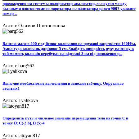
прохождения им системы поляризатор-анализатор, если угол между
главными плоскостями поляризатора и анализатора равен 900? укажите
номер ...
Автор: Олимов Протопопова
Вантаж масою 400 г здійснює коливання на пружині жорсткістю 160Н/м.
Амплітуда коливань дорівнює 5 см. Знайдіть швидкість руху вантажу в
той момент, коли він перебуває на відстані 3 см від положення р...
Автор: barg562
Выполни необходимые вычесления и заполни таблицу. Округли до
десятых! ​
Автор: Lyalikova
Определить путь и численое значение перемещения тела из точки C в
точку D: C(-2;6), D (5;-4​
Автор: latoyan817