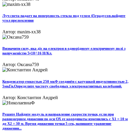
Луч света падает на поверхность стекла под углом 45градусов.найдите
угол преломления
Автор: maxim-xx38
Визначити силу, яка діє на електрон в однорідному електричному полі з
напруженістю 5•10^16 Н/Кл.
Автор: Оксана759
Конденсатор емкостью 250 мкФ соединён с катушкой индуктивностью 2,
5мкГн.Определите частоту свободных электромагнитных колебаний.
Автор: Константин Андрей
Решите Найдите модуль и направление скорости точки, если при
равномерном движении по оси ОХ ее координаты изменились с Х1 = 10 м
до Х2 = 30 м. Время движения точки 5 сек, напишите уравнение
движения...