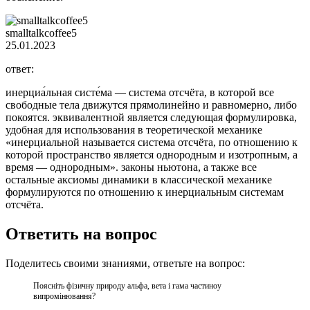
smalltalkcoffee5
25.01.2023
ответ:
инерциа́льная систе́ма — система отсчёта, в которой все
свободные тела движутся прямолинейно и равномерно, либо
покоятся. эквивалентной является следующая формулировка,
удобная для использования в теоретической механике
«инерциальной называется система отсчёта, по отношению к
которой пространство является однородным и изотропным, а
время — однородным». законы ньютона, а также все
остальные аксиомы динамики в классической механике
формулируются по отношению к инерциальным системам
отсчёта.
Ответить на вопрос
Поделитесь своими знаниями, ответьте на вопрос:
Поясніть фізичну природу альфа, вета і гама частиноу
випромінювання?