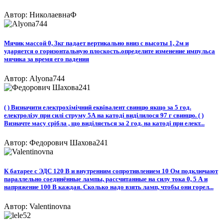
Автор: НиколаевнаФ
Мячик массой 0, 3кг падает вертикально вниз с высоты 1, 2м и
ударяется о горизонтальную плоскость.определите изменение импульса
мячика за время его падения
Автор: Alyona744
( ) Визначити електрохімічний еквівалент свинцю якщо за 5 год.
електролізу при силі струму 5А на катоді виділилося 97 г свинцю. ( )
Визначте масу срібла , що виділяється за 2 год. на катоді при елект...
Автор: Федорович Шахова241
К батарее с ЭДС 120 В и внутренним сопротивлением 10 Ом подключают
параллельно соединённые лампы, рассчитанные на силу тока 0, 5 А и
напряжение 100 В каждая. Сколько надо взять ламп, чтобы они горел...
Автор: Valentinovna