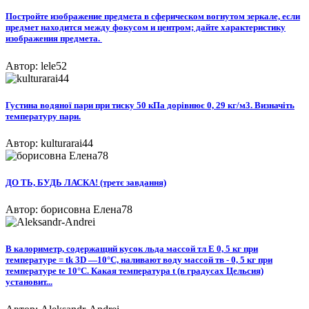
Постройте изображение предмета в сферическом вогнутом зеркале, если
предмет находится между фокусом и центром; дайте характеристику
изображения предмета. ​
Автор: lele52
Густина водяної пари при тиску 50 кПа дорівнює 0, 29 кг/м3. Визначіть
температуру пари.
Автор: kulturarai44
ДО ТЬ, БУДЬ ЛАСКА! (третє завдання)​
Автор: борисовна Елена78
В калориметр, содержащий кусок льда массой тл E 0, 5 кг при
температуре = tk 3D —10°С, наливают воду массой тв - 0, 5 кг при
температуре tе 10°С. Какая температура t (в градусах Цельсия)
установит...