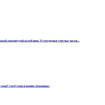
какой амплитудой колеблица 3) секундная стрелка часов...
уэтки? статуэтки и копия сплошные.