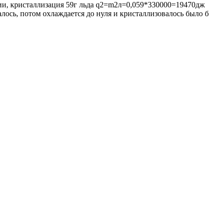
ции, кристаллизация 59г льда q2=m2л=0,059*330000=19470дж
алось, потом охлаждается до нуля и кристаллизовалось было б