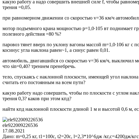
какую работу а надо совершить внешней силе f, чтобы равноме
трения =0,05.
при равномерном движении со скоростью v=36 км/ч автомобиль 
мотор подъемного крана мощностью р=1,0∙105 вт поднимает гр
полезного действия =80 %?
паровоз тянет вверх по уклону вагоны массой m=1,0∙106 кг с п
косинус угла наклона равен~1, а синус равен 0,01.
автомобиль, двигавшийся со скоростью v=36 км/ч, выключил мо
что sin=0,40? трением пренебречь.
тело, спускаясь с наклонной плоскости, имеющей угол наклона 
считать его постоянным на всем пути?
какую работу надо совершить, чтобы по плоскости с углом нак
трения 0,3? каков при этом кпд?
найти кпд наклонной плоскости длиной 1 м и высотой 0,6 м, е
ele922009226536
17.08.2021
Дано: m=0,25 кг, t1=100c, t2=20c, l=2,3*10^6дж /кг,c=4200дж/кг