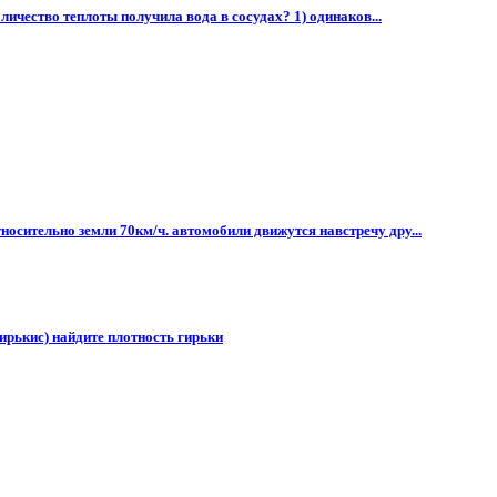
личество теплоты получила вода в сосудах? 1) одинаков...
носительно земли 70км/ч. автомобили движутся навстречу дру...
ирькис) найдите плотность гирьки