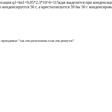
нденсация q1=lm1=0,05*2,3*10^6=115кдж выделится при конденса
конденсируется 50 г, а кристаллизуется 59 бы 50 г конденсиров
 проводниках ? как они расположены и как они движутся?