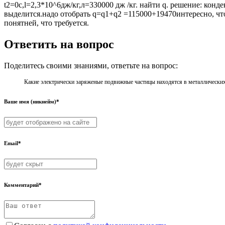
t2=0c,l=2,3*10^6дж/кг,л=330000 дж /кг. найти q. решение: ко
выделится.надо отобрать q=q1+q2 =115000+19470интересно, что 
понятней, что требуется.
Ответить на вопрос
Поделитесь своими знаниями, ответьте на вопрос:
Какие электрически заряженые подвижные частицы находятся в металлических
Ваше имя (никнейм)*
Email*
Комментарий*