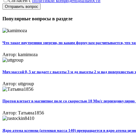
Согласен с
политикой конфиденциальности
Отправить вопрос
Популярные вопросы в разделе
Что такое внутренняя энергия, по каким формулам расчитывается, что та
Автор: kamimoza
Мяч массой 0, 5 кг падает с высоты 3 м до высоты 2 м над поверхностью зе
Автор: uttgroup
Протон влетает в магнитное поле со скоростью 10 Мм/с перпендикулярно в
Автор: Татьяна1856
Ядро атома ксенона (атомная масса 140) превращается в ядро атома цезия