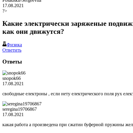
Posadskii-Sergeevna
17.08.2021
?>
Какие электрически заряженые подвижн
как они движутся?
Физика
Ответить
Ответы
snopok66
17.08.2021
свободные електроны , если нету електрического поля рух елек
seregina19706867
17.08.2021
какая работа а произведена при сжатии буферной пружины желе