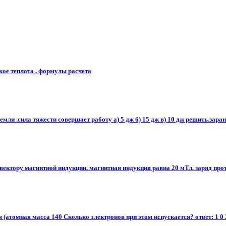
кое теплота , формулы расчета
мли .сила тяжести совершает работу а) 5 дж б) 15 дж в) 10 дж решить.заране
ектору магнитной индукции. магнитная индукция равна 20 мТл. заряд прото
 (атомная масса 140 Сколько электронов при этом испускается? ответ: 1 0 