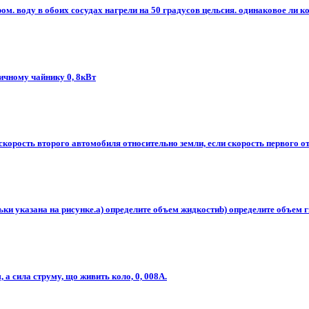
ом. воду в обоих сосудах нагрели на 50 градусов цельсия. одинаковое ли ко
ричному чайнику 0, 8кВт
корость второго автомобиля относительно земли, если скорость первого от
ьки указана на рисунке.a) определите объем жидкостиb) определите объем г
, а сила струму, що живить коло, 0, 008А.