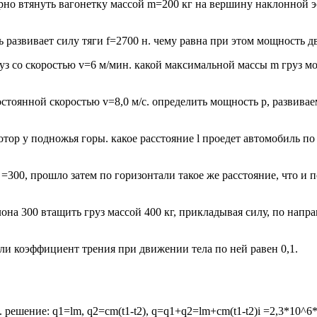
рно втянуть вагонетку массой m=200 кг на вершину наклонной э
развивает силу тяги f=2700 н. чему равна при этом мощность д
уз со скоростью v=6 м/мин. какой максимальной массы m груз м
остоянной скоростью v=8,0 м/с. определить мощность р, развива
тор у подножья горы. какое расстояние l проедет автомобиль по 
=300, прошло затем по горизонтали такое же расстояние, что и 
лона 300 втащить груз массой 400 кг, прикладывая силу, по нап
сли коэффициент трения при движении тела по ней равен 0,1.
с. решение: q1=lm, q2=cm(t1-t2), q=q1+q2=lm+cm(t1-t2)i =2,3*10^6