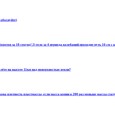
 обоснуйте)
оротов за 10 секунд! 2) тело за 4 периода колебаний проходит путь 16 см с 
олёте на высоте 11км над поверхностью земли?
кова плотность пластмассы, если масса копии в 200 раз меньше массы стат