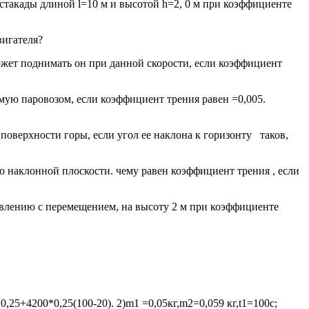
стакады длиной l=10 м и высотой h=2, 0 м при коэффициенте
вигателя?
ожет поднимать он при данной скорости, если коэффициент
емую паровозом, если коэффициент трения равен =0,005.
поверхности горы, если угол ее наклона к горизонту таков,
по наклонной плоскости. чему равен коэффициент трения , если
равлению с перемещением, на высоту 2 м при коэффициенте
*0,25+4200*0,25(100-20). 2)m1 =0,05кг,m2=0,059 кг,t1=100c;