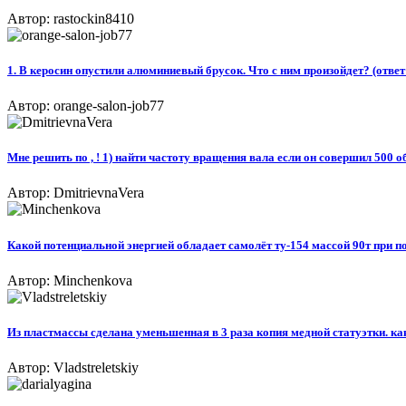
Автор: rastockin8410
1. В керосин опустили алюминиевый брусок. Что с ним произойдет? (ответ
Автор: orange-salon-job77
Мне решить по , ! 1) найти частоту вращения вала если он совершил 500 об
Автор: DmitrievnaVera
Какой потенциальной энергией обладает самолёт ту-154 массой 90т при п
Автор: Minchenkova
Из пластмассы сделана уменьшенная в 3 раза копия медной статуэтки. ка
Автор: Vladstreletskiy