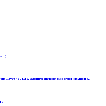
е : )
на 1.6*10^-19 Кл 1. Запишите значения скорости и индукции в...
2 3