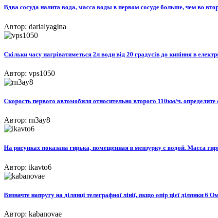
Вдва сосуда налита вода, масса воды в первом сосуде больше, чем во втор
Автор: darialyagina
Скільки часу нагріватиметься 2л води від 20 градусів до кипіння в елект
Автор: vps1050
Скорость первого автомобиля относительно второго 110км/ч. определите с
Автор: rn3ay8
На рисунках показана гирька, помещенная в мензурку с водой. Масса гир
Автор: ikavto6
Визначте напругу на ділянці телеграфної лінії, якщо опір цієї ділянки 6 Ом
Автор: kabanovae