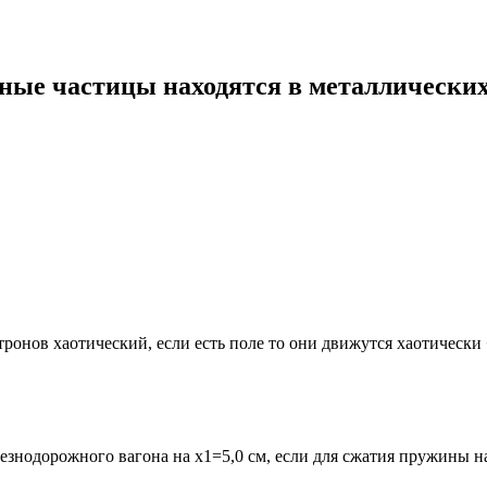
ые частицы находятся в металлических
тронов хаотический, если есть поле то они движутся хаотически
знодорожного вагона на х1=5,0 см, если для сжатия пружины на 