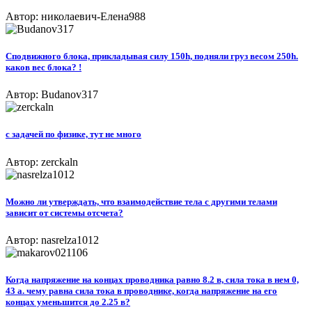
Автор: николаевич-Елена988
Сподвижного блока, прикладывая силу 150h, подняли груз весом 250h.
каков вес блока? !
Автор: Budanov317
с задачей по физике, тут не много
Автор: zerckaln
Можно ли утверждать, что взаимодействие тела с другими телами
зависит от системы отсчета?​
Автор: nasrelza1012
Когда напряжение на концах проводника равно 8.2 в, сила тока в нем 0,
43 а. чему равна сила тока в проводнике, когда напряжение на его
концах уменьшится до 2.25 в?