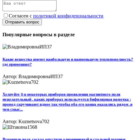
Согласен с
политикой конфиденциальности
Отправить вопрос
Популярные вопросы в разделе
Какие вещества имеют наибольшую и наименьшую теплоповолность?
где применяют?
Автор: ВладимировнаИП37
Хелпуйте )) в некоторых приборов проявления магнитного поля
нежелательный . каких приборах используется бифилярная намотка :
провод скручивают вдвое так чтобы оба его конца оказались рядом .в
чем смыс...
Автор: Kuznetsova702
Вгорячую воду сосуда опустили алюминиевый и стальной шарики,