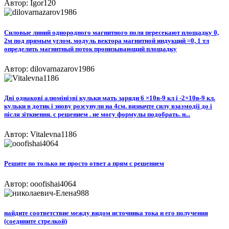
Автор: Igor120
Силовые линий однородного магнитного поля пересекают площадку 0,
2м под прямым углом. модуль вектора магнитной индукций =0, 1 тл
определить магнитный поток пронизывающий площадку
Автор: dilovarnazarov1986
Двi однаковi алюмiнiэвi кульки мать заряди 6 ×10в-9 кл i -2×10в-9 кл.
кульки в дотик i знову розсунули на 4см. визначте силу взаэмодii до i
пiсля зiткнення. с решением . не могу формулы подобрать. н...
Автор: Vitalevna1186
Решите по только не просто ответ а прям с решением
Автор: ooofishai4064
найдите соответствие между видом источника тока и его получения
(соедините стрелкой)