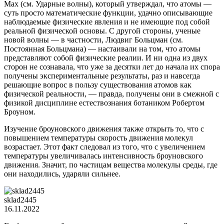
Мах (см. Ударные волны), который утверждал, что атомы —
суть просто математические функции, удачно описывающие
наблюдаемые физические явления и не имеющие под собой
реальной физической основы. С другой стороны, ученые
новой волны — в частности, Людвиг Больцман (см.
Постоянная Больцмана) — настаивали на том, что атомы
представляют собой физические реалии. И ни одна из двух
сторон не сознавала, что уже за десятки лет до начала их спора
получены экспериментальные результаты, раз и навсегда
решающие вопрос в пользу существования атомов как
физической реальности, — правда, получены они в смежной с
физикой дисциплине естествознания ботаником Робертом
Броуном.
Изучение броуновского движения также открыть то, что с
повышением температуры скорость движения молекул
возрастает. Этот факт следовал из того, что с увеличением
температуры увеличивалась интенсивность броуновского
движения. Значит, по частицам вещества молекулы среды, где
они находились, ударяли сильнее.
sklad2445
16.11.2022