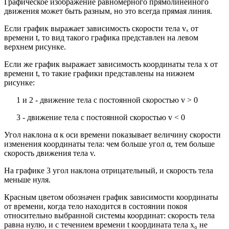
Графическое изображение равномерного прямолинейного
движения может быть разным, но это всегда прямая линия.
Если график выражает зависимость скорости тела vₓ от
времени t, то вид такого графика представлен на левом
верхнем рисунке.
Если же график выражает зависимость координаты тела х от
времени t, то такие графики представлены на нижнем
рисунке:
1 и 2 - движение тела с постоянной скоростью v > 0
3 - движение тела с постоянной скоростью v < 0
Угол наклона α к оси времени показывает величину скорости
изменения координаты тела: чем больше угол α, тем больше
скорость движения тела v.
На графике 3 угол наклона отрицательный, и скорость тела
меньше нуля.
Красным цветом обозначен график зависимости координаты
от времени, когда тело находится в состоянии покоя
относительно выбранной системы координат: скорость тела
равна нулю, и с течением времени t координата тела х₀ не