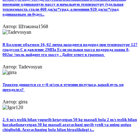
имеющие одинаковую массу и начальную температуру (удельная
теплоемкость стали 460 дж/кг*град, алюминия 920 дж/кг*град
одинаковым ли будет...
Автор: Штакина1568
В Боллоне объемом 16, 62 литра находится водород при температуре 127
градусов С и давление 2МПа Если мольная масса водорода равна 0,
002кг /моль найдите его массу . Дайте ответ в граммах ​
Автор: Tadevosyan
Трактор движется со v=6 м/сек в течении получаса, какой путь он
преодолел? ​
Автор: girra
2. 6 m/s tezlik bilan yugurib ketayotgan 50 kg massali bola 2 m/s tezlik bilan
harakatlanayotgan 30 kg massali aravachani quvib yetdi va uning ustiga
chiqiboldi. Aravachaning bola bilan birgalikdagi t...