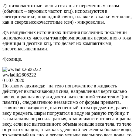
2) низкочастотные волны связаны с переменным током
(обычных – звуковых частот, кгц), используются в
электротехнике, подводной связи, плавке и закалке металлов,
как и сверхвысокочастотные (свч) - микроволны.
3)в импульсных источниках питания последних поколений
используются частоты трансформирования переменного тока
единицы и десятки кгц, что делает их компактными,
энергонасышенными.
4)солнце.
wwladik2606222
01.07.2020
По закону архимеда: "на тело погруженное в жидкость
действует выталкивающая сила, направленная вертикально
вверх, и равная весу жидкости вытесненной этим телом"(по
памяти) , следовательно независимо от формы предмета,
главное вес жидкости, вытесненный этим предметом, равен
весу предмета. шары погрузятся в воду на разную глубину, т.
к. выталкивающая сила разная, в зависимости от веса и равна
весу. если вес вытесненного объема меньше веса тела, то тело
опустится на дно, а так как удельный вес железа больше воды,
то железный на дно, а дерево меньше удельного веса воды, то