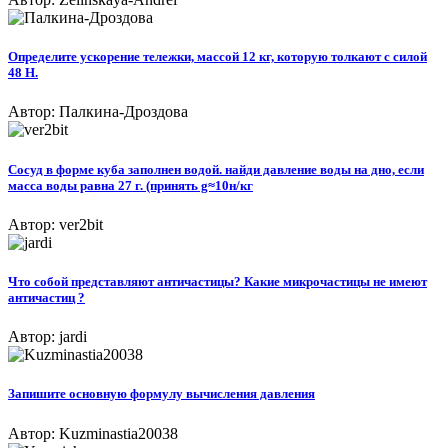
Определите ускорение тележки, массой 12 кг, которую толкают с силой
48 Н.
Автор: Палкина-Дроздова
Сосуд в форме куба заполнен водой. найди давление воды на дно, если
масса воды равна 27 г. (принять g≈10н/кг
Автор: ver2bit
Что собой представляют античастицы? Какие микрочастицы не имеют
античастиц ?​
Автор: jardi
Запишите основную формулу вычисления давления
Автор: Kuzminastia20038