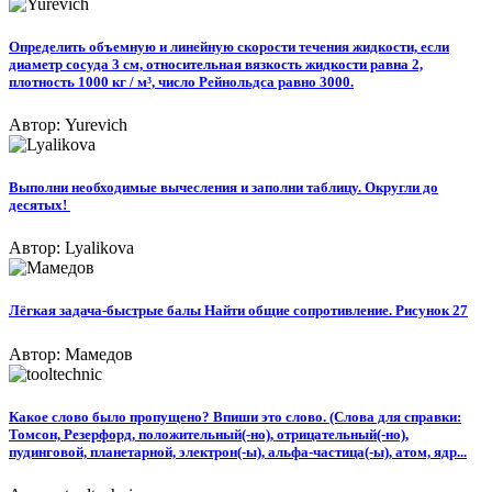
Определить объемную и линейную скорости течения жидкости, если
диаметр сосуда 3 см, относительная вязкость жидкости равна 2,
плотность 1000 кг / м³, число Рейнольдса равно 3000.
Автор: Yurevich
Выполни необходимые вычесления и заполни таблицу. Округли до
десятых! ​
Автор: Lyalikova
Лёгкая задача-быстрые балы Найти общие сопротивление. Рисунок 27
Автор: Мамедов
Какое слово было пропущено? Впиши это слово. (Слова для справки:
Томсон, Резерфорд, положительный(-но), отрицательный(-но),
пудинговой, планетарной, электрон(-ы), альфа-частица(-ы), атом, ядр...