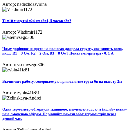
Автор: nadezhdasvirina
T1=10 минут s1=24 км t2=1, 5 часов s2=?
Автор: Vladimir1172
Чому дорівнює напруга на полюсах джерела струму, яке живить коло,
якщо R1 = 3 Ом, R2 = 2 Ом, R3 = 8 Ом? Показ амперметра - 0, 1 А.​
Автор: vsemvsego306
Вычислите работу, совершаемую при поднятие груза 6н на высоту 2м
Автор: zybin41iz81
Один термометр обгорнули тканиною, змоченою водою, а інший - ткани-
ною, змоченою ефіром. Порівняйте покази обох термометрів через
деякий час.​
Автор: Zelinskaya-Andrei