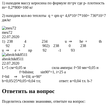
1) находим массу керосина по формуле m=pv где р- плотность
m= 0,2*800=160 кг
2) находим кол-во теплоты q = qm q= 4,6*10^7*160= 736*10^7
дж/кг
meu72
22.07.2020
1) 238 4 234 u ⇒ he + th
92 2 902) 238 0 238
u ⇒ e + np 92 -1 93
abrolchik8511
22.07.2020
L=5 см=0,05 м сила ампера: f=50 мн=0,05 н
f=bilsinα; sin90°=1, i=25 a
f=bil ⇒ b=f/il; α=90°
b=0,05/25*0,05=0,04 тл; ответ: в=0,04 тл. b-?
Ответить на вопрос
Поделитесь своими знаниями, ответьте на вопрос: