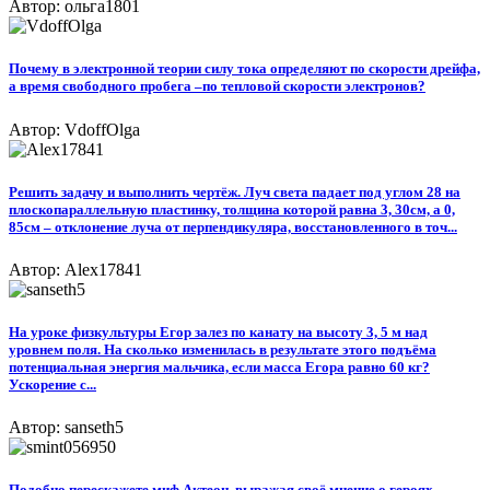
Автор: ольга1801
Почему в электронной теории силу тока определяют по скорости дрейфа,
а время свободного пробега –по тепловой скорости электронов?
Автор: VdoffOlga
Решить задачу и выполнить чертёж. Луч света падает под углом 28 на
плоскопараллельную пластинку, толщина которой равна 3, 30см, а 0,
85см – отклонение луча от перпендикуляра, восстановленного в точ...
Автор: Alex17841
На уроке физкультуры Егор залез по канату на высоту 3, 5 м над
уровнем поля. На сколько изменилась в результате этого подъёма
потенциальная энергия мальчика, если масса Егора равно 60 кг?
Ускорение с...
Автор: sanseth5
Подобно перескажете миф Актеон, выражая своё мнение о героях,