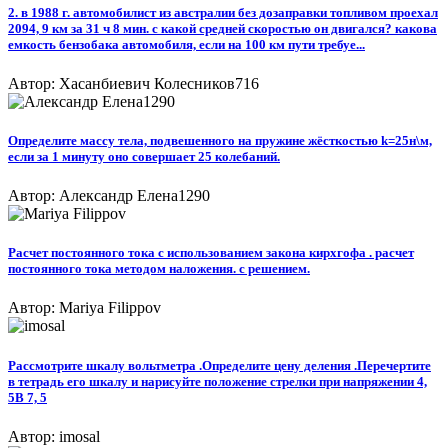
2. в 1988 г. автомобилист из австралии без дозаправки топливом проехал
2094, 9 км за 31 ч 8 мин. с какой средней скоростью он двигался? какова
емкость бензобака автомобиля, если на 100 км пути требуе...
Автор: Хасанбиевич Колесников716
Определите массу тела, подвешенного на пружине жёсткостью k=25н\м,
если за 1 минуту оно совершает 25 колебаний.
Автор: Александр Елена1290
Расчет постоянного тока с использованием закона кирхгофа . расчет
постоянного тока методом наложения. с решением.
Автор: Mariya Filippov
Рассмотрите шкалу вольтметра .Определите цену деления .Перечертите
в тетрадь его шкалу и нарисуйте положение стрелки при напряжении 4,
5В 7, 5
Автор: imosal