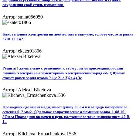
сохранения свой стиль изложения ​
Автор: smint056950
Какова длина электромагнитной волны в вакууме, если ее частота равна
3•10 12 Гц?
Автор: ekater01806
Решить ! желательно с решением к атому лития присоединили один
лишний электрон (е-элементарный электрический заряд е&lt; 0)чему
станет равен заряд атома ? 1)е 2)-е 3)2е 4)-3е
Автор: Aleksei Biketova
Проводник сделан из меди, имеет длину 50 см и площадь поперечного
сечения 0, 2 мм2. (Удельное сопротивление алюминия равно 1, 68∙10-
8Ом∙м Проводник включен в цепь постоянного тока напряжением 42 В.
1...
Автор: Klicheva_Ermachenkova1536