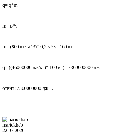
q= q*m
m= p*v
m= (800 кг/ м^3)* 0,2 м^3= 160 кг
q= ((46000000 дж/кг)* 160 кг)= 7360000000 дж
отвнт: 7360000000 дж .
mariokhab
22.07.2020