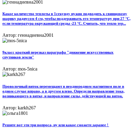
Какое количество теплоты в 1секунду нужно подводить к свинцовому
шарику радиусом 4 см, чтобы поддерживать его температуру при 27 °С,
если температура окружающей среды -23 °С. Считать, что тепло тер...
Автор: геннадиевна2001
9класс краткий перезказ параграфа "движение искусственных
спутников земли"
Автор: mos-5nica
Проволочный виток перемещают в неоднородном магнитном поле в
одном случае вправо, а в другом влево. Определи направление тока,
возникающего в витке, и направление силы, действующей на виток.
Автор: karkh267
Решите вот эти три вопроса, ну или какое сможете.заранее ! ​